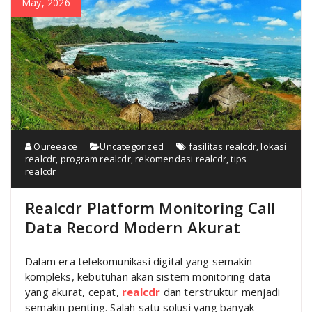
May, 2026
Oureeace
Uncategorized
fasilitas realcdr
,
lokasi
realcdr
,
program realcdr
,
rekomendasi realcdr
,
tips
realcdr
Realcdr Platform Monitoring Call
Data Record Modern Akurat
Dalam era telekomunikasi digital yang semakin
kompleks, kebutuhan akan sistem monitoring data
yang akurat, cepat,
realcdr
dan terstruktur menjadi
semakin penting. Salah satu solusi yang banyak