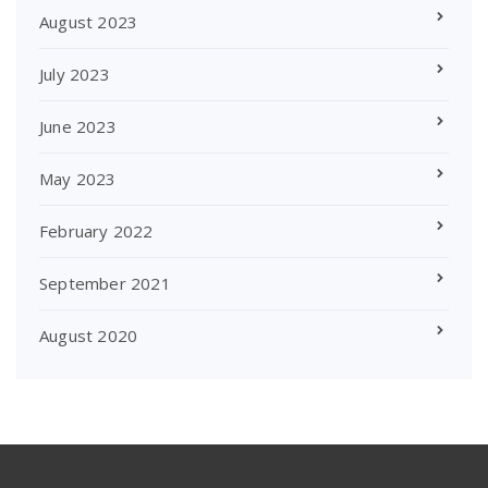
August 2023
July 2023
June 2023
May 2023
February 2022
September 2021
August 2020