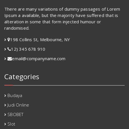
There are many variations of dummy passages of Lorem
Ipsum a available, but the majority have suffered that is
alteration in some that form injected humour or
randomised.
198 Collins St, Melbourne, NY
12) 345 678 910
email@companyname.com
Categories
Budaya
Judi Online
SBOBET
Slot