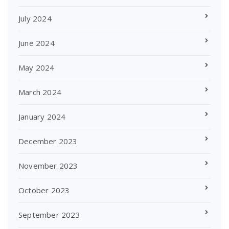
July 2024
June 2024
May 2024
March 2024
January 2024
December 2023
November 2023
October 2023
September 2023