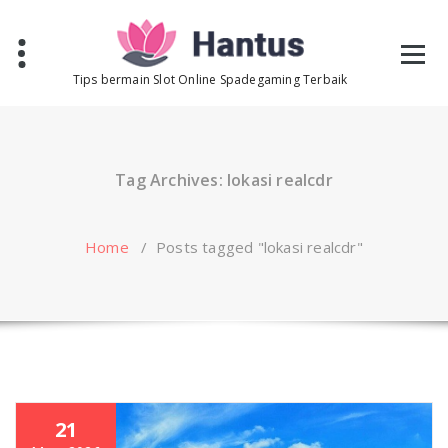
Skip
to
content
Tips bermain Slot Online Spadegaming Terbaik
Tag Archives: lokasi realcdr
Home
/
Posts tagged "lokasi realcdr"
21