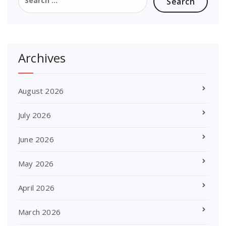
for:
Archives
August 2026
July 2026
June 2026
May 2026
April 2026
March 2026