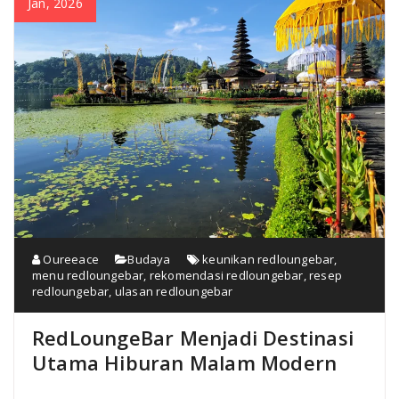
Jan, 2026
Oureeace
Budaya
keunikan redloungebar
,
menu redloungebar
,
rekomendasi redloungebar
,
resep
redloungebar
,
ulasan redloungebar
RedLoungeBar Menjadi Destinasi
Utama Hiburan Malam Modern