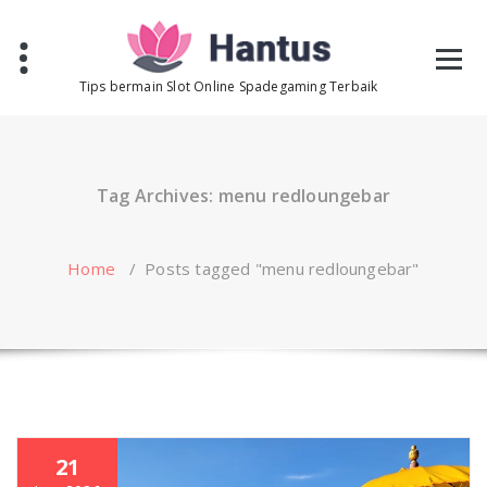
Skip
to
content
Tips bermain Slot Online Spadegaming Terbaik
Tag Archives: menu redloungebar
Home
/
Posts tagged "menu redloungebar"
21