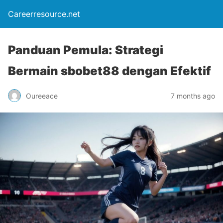
Careerresource.net
Panduan Pemula: Strategi
Bermain sbobet88 dengan Efektif
Oureeace
7 months ago