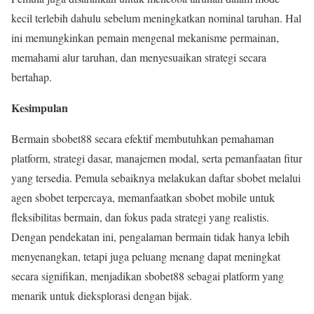
kecil terlebih dahulu sebelum meningkatkan nominal taruhan. Hal
ini memungkinkan pemain mengenal mekanisme permainan,
memahami alur taruhan, dan menyesuaikan strategi secara
bertahap.
Kesimpulan
Bermain sbobet88 secara efektif membutuhkan pemahaman
platform, strategi dasar, manajemen modal, serta pemanfaatan fitur
yang tersedia. Pemula sebaiknya melakukan daftar sbobet melalui
agen sbobet terpercaya, memanfaatkan sbobet mobile untuk
fleksibilitas bermain, dan fokus pada strategi yang realistis.
Dengan pendekatan ini, pengalaman bermain tidak hanya lebih
menyenangkan, tetapi juga peluang menang dapat meningkat
secara signifikan, menjadikan sbobet88 sebagai platform yang
menarik untuk dieksplorasi dengan bijak.