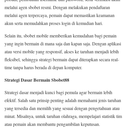
melalui agen sbobet resmi. Dengan melakukan pendaftaran
melalui agen terpercaya, pemain dapat memastikan keamanan
akun serta memudahkan proses login di kemudian hari.
Selain itu, sbobet mobile memberikan kemudahan bagi pemain
yang ingin bermain di mana saja dan kapan saja. Dengan aplikasi
atau versi mobile yang responsif, akses ke taruhan menjadi lebih
fleksibel, sehingga strategi bermain dapat diterapkan secara real-
time tanpa harus berada di depan komputer.
Strategi Dasar Bermain Sbobet88
Strategi dasar menjadi kunci bagi pemula agar bermain lebih
efektif. Salah satu prinsip penting adalah memahami jenis taruhan
yang tersedia dan memilih yang sesuai dengan pengetahuan atau
minat. Misalnya, untuk taruhan olahraga, mempelajari statistik tim
atau pemain akan membantu pengambilan keputusan.