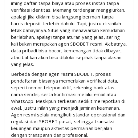
iming daftar tanpa biaya atau proses instan tanpa
verifikasi identitas. Memang terdengar menggiurkan,
apalagi jika diklaim bisa langsung bermain tanpa
harus deposit terlebih dahulu. Tapi, justru di sinilah
letak bahayanya. Situs yang menawarkan kemudahan
berlebihan, apalagi tanpa aturan yang jelas, sering
kali bukan merupakan agen SBOBET resmi. Akibatnya,
data pribadi bisa bocor, kemenangan tidak dibayar,
atau bahkan akun bisa diblokir sepihak tanpa alasan
yang jelas.
Berbeda dengan agen resmi SBOBET, proses
pendaftaran biasanya memerlukan verifikasi data,
seperti nomor telepon aktif, rekening bank atas
nama sendiri, serta konfirmasi melalui email atau
WhatsApp. Meskipun terkesan sedikit merepotkan di
awal, justru inilah yang menjadi jaminan keamanan.
Agen resmi selalu mengikuti standar operasional dan
regulasi dari SBOBET pusat, sehingga transaksi
keuangan maupun aktivitas permainan berjalan
dengan transparan dan profesional.