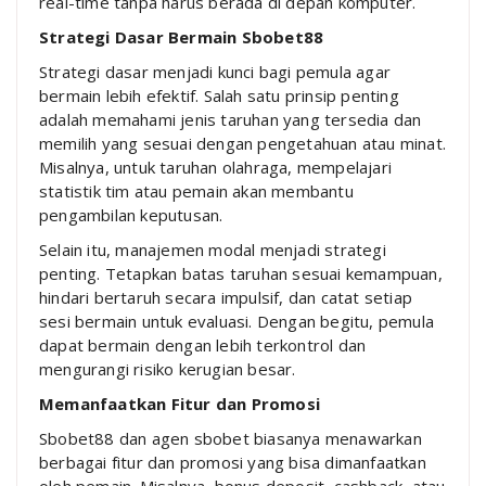
real-time tanpa harus berada di depan komputer.
Strategi Dasar Bermain Sbobet88
Strategi dasar menjadi kunci bagi pemula agar
bermain lebih efektif. Salah satu prinsip penting
adalah memahami jenis taruhan yang tersedia dan
memilih yang sesuai dengan pengetahuan atau minat.
Misalnya, untuk taruhan olahraga, mempelajari
statistik tim atau pemain akan membantu
pengambilan keputusan.
Selain itu, manajemen modal menjadi strategi
penting. Tetapkan batas taruhan sesuai kemampuan,
hindari bertaruh secara impulsif, dan catat setiap
sesi bermain untuk evaluasi. Dengan begitu, pemula
dapat bermain dengan lebih terkontrol dan
mengurangi risiko kerugian besar.
Memanfaatkan Fitur dan Promosi
Sbobet88 dan agen sbobet biasanya menawarkan
berbagai fitur dan promosi yang bisa dimanfaatkan
oleh pemain. Misalnya, bonus deposit, cashback, atau