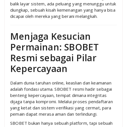
balik layar sistem, ada peluang yang menunggu untuk
diungkap, sebuah kisah kemenangan yang hanya bisa
dicapai oleh mereka yang berani melangkah.
Menjaga Kesucian
Permainan: SBOBET
Resmi sebagai Pilar
Kepercayaan
Dalam dunia taruhan online, keaslian dan keamanan
adalah fondasi utama. SBOBET resmi hadir sebagai
benteng kepercayaan, tempat dimana integritas
dijaga tanpa kompromi. Melalui proses pendaftaran
yang ketat dan sistem verifikasi yang cermat, para
pemain dapat merasa aman dan terlindungi.
SBOBET bukan hanya sebuah platform, tapi sebuah