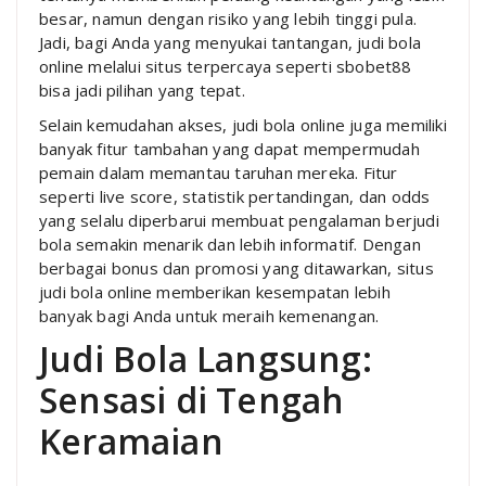
besar, namun dengan risiko yang lebih tinggi pula.
Jadi, bagi Anda yang menyukai tantangan, judi bola
online melalui situs terpercaya seperti sbobet88
bisa jadi pilihan yang tepat.
Selain kemudahan akses, judi bola online juga memiliki
banyak fitur tambahan yang dapat mempermudah
pemain dalam memantau taruhan mereka. Fitur
seperti live score, statistik pertandingan, dan odds
yang selalu diperbarui membuat pengalaman berjudi
bola semakin menarik dan lebih informatif. Dengan
berbagai bonus dan promosi yang ditawarkan, situs
judi bola online memberikan kesempatan lebih
banyak bagi Anda untuk meraih kemenangan.
Judi Bola Langsung:
Sensasi di Tengah
Keramaian