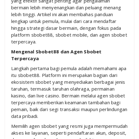
yang efektif sangat penting agar pengalaman
bermain lebih menyenangkan dan peluang menang
lebih tinggi. Artikel ini akan membahas panduan
lengkap untuk pemula, mulai dari cara mendaftar
hingga strategi dasar bermain, dengan fokus pada
platform sbobet88, sbobet mobile, dan agen sbobet
terpercaya.
Mengenal Sbobet88 dan Agen Sbobet
Terpercaya
Langkah pertama bagi pemula adalah memahami apa
itu sbobet88. Platform ini merupakan bagian dari
ekosistem sbobet yang menyediakan berbagai jenis
taruhan, termasuk taruhan olahraga, permainan
kasino, dan live casino. Bermain melalui agen sbobet
terpercaya memberikan keamanan tambahan bagi
pemain, baik dari segi transaksi maupun perlindungan
data pribadi.
Memilih agen sbobet yang resmi juga mempermudah
akses ke layanan, seperti pendaftaran akun, deposit,