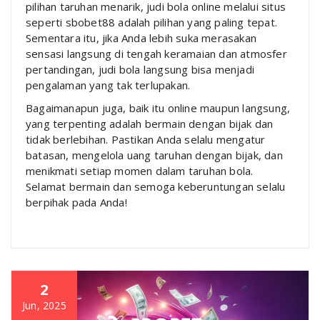
pilihan taruhan menarik, judi bola online melalui situs
seperti sbobet88 adalah pilihan yang paling tepat.
Sementara itu, jika Anda lebih suka merasakan
sensasi langsung di tengah keramaian dan atmosfer
pertandingan, judi bola langsung bisa menjadi
pengalaman yang tak terlupakan.
Bagaimanapun juga, baik itu online maupun langsung,
yang terpenting adalah bermain dengan bijak dan
tidak berlebihan. Pastikan Anda selalu mengatur
batasan, mengelola uang taruhan dengan bijak, dan
menikmati setiap momen dalam taruhan bola.
Selamat bermain dan semoga keberuntungan selalu
berpihak pada Anda!
2
Jun, 2025