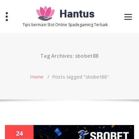
Skip
to
content
Tips bermain Slot Online Spadegaming Terbaik
Tag Archives: sbobet88
Home
/
Posts tagged "sbobet88"
24