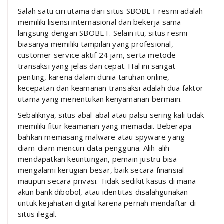
Salah satu ciri utama dari situs SBOBET resmi adalah
memiliki lisensi internasional dan bekerja sama
langsung dengan SBOBET. Selain itu, situs resmi
biasanya memiliki tampilan yang profesional,
customer service aktif 24 jam, serta metode
transaksi yang jelas dan cepat. Hal ini sangat
penting, karena dalam dunia taruhan online,
kecepatan dan keamanan transaksi adalah dua faktor
utama yang menentukan kenyamanan bermain.
Sebaliknya, situs abal-abal atau palsu sering kali tidak
memiliki fitur keamanan yang memadai. Beberapa
bahkan memasang malware atau spyware yang
diam-diam mencuri data pengguna. Alih-alih
mendapatkan keuntungan, pemain justru bisa
mengalami kerugian besar, baik secara finansial
maupun secara privasi. Tidak sedikit kasus di mana
akun bank dibobol, atau identitas disalahgunakan
untuk kejahatan digital karena pernah mendaftar di
situs ilegal.