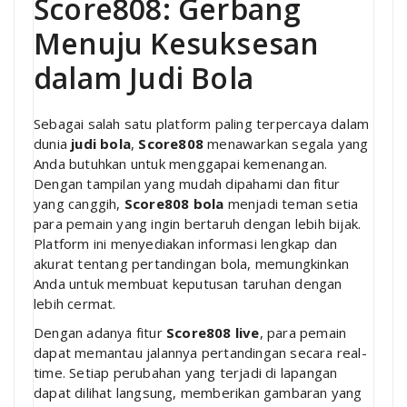
Score808: Gerbang
Menuju Kesuksesan
dalam Judi Bola
Sebagai salah satu platform paling terpercaya dalam
dunia
judi bola
,
Score808
menawarkan segala yang
Anda butuhkan untuk menggapai kemenangan.
Dengan tampilan yang mudah dipahami dan fitur
yang canggih,
Score808 bola
menjadi teman setia
para pemain yang ingin bertaruh dengan lebih bijak.
Platform ini menyediakan informasi lengkap dan
akurat tentang pertandingan bola, memungkinkan
Anda untuk membuat keputusan taruhan dengan
lebih cermat.
Dengan adanya fitur
Score808 live
, para pemain
dapat memantau jalannya pertandingan secara real-
time. Setiap perubahan yang terjadi di lapangan
dapat dilihat langsung, memberikan gambaran yang