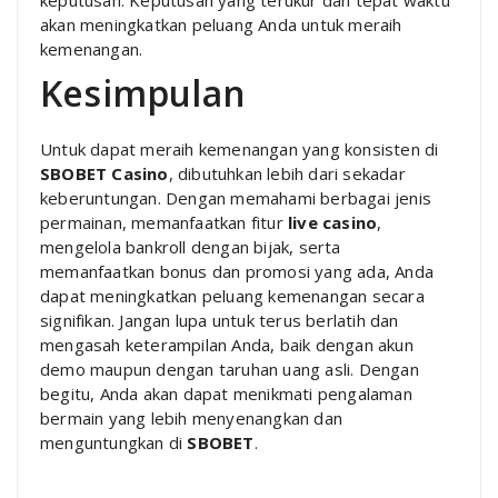
keputusan. Keputusan yang terukur dan tepat waktu
akan meningkatkan peluang Anda untuk meraih
kemenangan.
Kesimpulan
Untuk dapat meraih kemenangan yang konsisten di
SBOBET Casino
, dibutuhkan lebih dari sekadar
keberuntungan. Dengan memahami berbagai jenis
permainan, memanfaatkan fitur
live casino
,
mengelola bankroll dengan bijak, serta
memanfaatkan bonus dan promosi yang ada, Anda
dapat meningkatkan peluang kemenangan secara
signifikan. Jangan lupa untuk terus berlatih dan
mengasah keterampilan Anda, baik dengan akun
demo maupun dengan taruhan uang asli. Dengan
begitu, Anda akan dapat menikmati pengalaman
bermain yang lebih menyenangkan dan
menguntungkan di
SBOBET
.