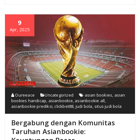
9
Apr, 2025
Oureeace
Uncategorized
asian bookies
,
asian
bookies handicap
,
asianbookie
,
asianbookie all
,
asianbookie prediksi
,
clickbet88
,
judi bola
,
situs judi bola
Bergabung dengan Komunitas
Taruhan Asianbookie: