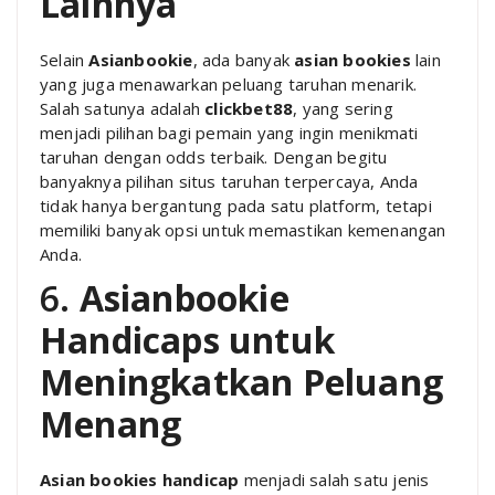
Lainnya
Selain
Asianbookie
, ada banyak
asian bookies
lain
yang juga menawarkan peluang taruhan menarik.
Salah satunya adalah
clickbet88
, yang sering
menjadi pilihan bagi pemain yang ingin menikmati
taruhan dengan odds terbaik. Dengan begitu
banyaknya pilihan situs taruhan terpercaya, Anda
tidak hanya bergantung pada satu platform, tetapi
memiliki banyak opsi untuk memastikan kemenangan
Anda.
6.
Asianbookie
Handicaps untuk
Meningkatkan Peluang
Menang
Asian bookies handicap
menjadi salah satu jenis