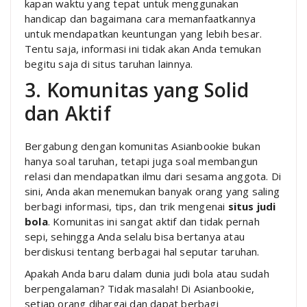
kapan waktu yang tepat untuk menggunakan
handicap dan bagaimana cara memanfaatkannya
untuk mendapatkan keuntungan yang lebih besar.
Tentu saja, informasi ini tidak akan Anda temukan
begitu saja di situs taruhan lainnya.
3. Komunitas yang Solid
dan Aktif
Bergabung dengan komunitas Asianbookie bukan
hanya soal taruhan, tetapi juga soal membangun
relasi dan mendapatkan ilmu dari sesama anggota. Di
sini, Anda akan menemukan banyak orang yang saling
berbagi informasi, tips, dan trik mengenai
situs judi
bola
. Komunitas ini sangat aktif dan tidak pernah
sepi, sehingga Anda selalu bisa bertanya atau
berdiskusi tentang berbagai hal seputar taruhan.
Apakah Anda baru dalam dunia judi bola atau sudah
berpengalaman? Tidak masalah! Di Asianbookie,
setiap orang dihargai dan dapat berbagi