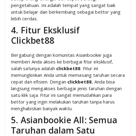
pengetahuan. Ini adalah tempat yang sangat baik
untuk belajar dan berkembang sebagai bettor yang
lebih cerdas.
4. Fitur Eksklusif
Clickbet88
Bergabung dengan komunitas Asianbookie juga
memberi Anda akses ke berbagai fitur eksklusif,
salah satunya adalah
clickbet88
. Fitur ini
memungkinkan Anda untuk memasang taruhan secara
cepat dan efisien. Dengan
clickbet88
, Anda bisa
langsung mengakses berbagai jenis taruhan dengan
satu klik saja. Fitur ini sangat memudahkan para
bettor yang ingin melakukan taruhan tanpa harus
menghabiskan banyak waktu.
5. Asianbookie All: Semua
Taruhan dalam Satu