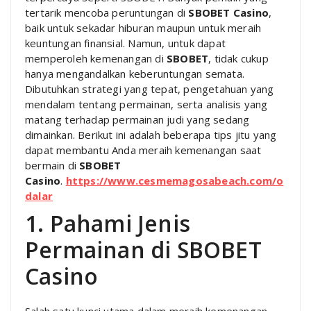
tertarik mencoba peruntungan di
SBOBET Casino
,
baik untuk sekadar hiburan maupun untuk meraih
keuntungan finansial. Namun, untuk dapat
memperoleh kemenangan di
SBOBET
, tidak cukup
hanya mengandalkan keberuntungan semata.
Dibutuhkan strategi yang tepat, pengetahuan yang
mendalam tentang permainan, serta analisis yang
matang terhadap permainan judi yang sedang
dimainkan. Berikut ini adalah beberapa tips jitu yang
dapat membantu Anda meraih kemenangan saat
bermain di
SBOBET
Casino
.
https://www.cesmemagosabeach.com/o
dalar
1. Pahami Jenis
Permainan di SBOBET
Casino