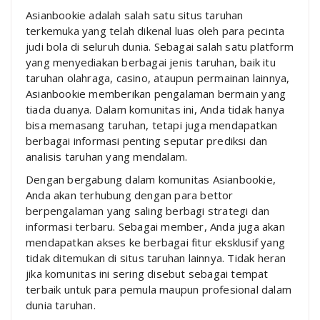
Asianbookie adalah salah satu situs taruhan
terkemuka yang telah dikenal luas oleh para pecinta
judi bola di seluruh dunia. Sebagai salah satu platform
yang menyediakan berbagai jenis taruhan, baik itu
taruhan olahraga, casino, ataupun permainan lainnya,
Asianbookie memberikan pengalaman bermain yang
tiada duanya. Dalam komunitas ini, Anda tidak hanya
bisa memasang taruhan, tetapi juga mendapatkan
berbagai informasi penting seputar prediksi dan
analisis taruhan yang mendalam.
Dengan bergabung dalam komunitas Asianbookie,
Anda akan terhubung dengan para bettor
berpengalaman yang saling berbagi strategi dan
informasi terbaru. Sebagai member, Anda juga akan
mendapatkan akses ke berbagai fitur eksklusif yang
tidak ditemukan di situs taruhan lainnya. Tidak heran
jika komunitas ini sering disebut sebagai tempat
terbaik untuk para pemula maupun profesional dalam
dunia taruhan.