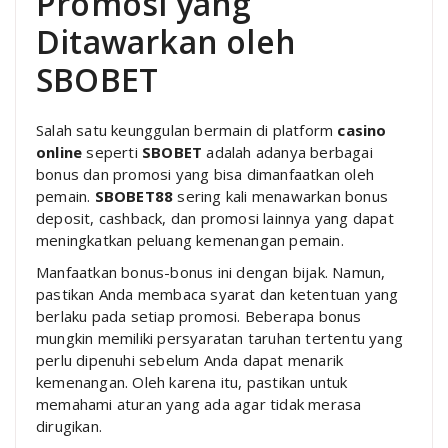
Promosi yang
Ditawarkan oleh
SBOBET
Salah satu keunggulan bermain di platform
casino
online
seperti
SBOBET
adalah adanya berbagai
bonus dan promosi yang bisa dimanfaatkan oleh
pemain.
SBOBET88
sering kali menawarkan bonus
deposit, cashback, dan promosi lainnya yang dapat
meningkatkan peluang kemenangan pemain.
Manfaatkan bonus-bonus ini dengan bijak. Namun,
pastikan Anda membaca syarat dan ketentuan yang
berlaku pada setiap promosi. Beberapa bonus
mungkin memiliki persyaratan taruhan tertentu yang
perlu dipenuhi sebelum Anda dapat menarik
kemenangan. Oleh karena itu, pastikan untuk
memahami aturan yang ada agar tidak merasa
dirugikan.