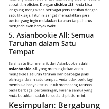
cepat dan efisien. Dengan
clickbet88
, Anda bisa
langsung mengakses berbagai jenis taruhan dengan
satu klik saja. Fitur ini sangat memudahkan para
bettor yang ingin melakukan taruhan tanpa harus
menghabiskan banyak waktu.
5. Asianbookie All: Semua
Taruhan dalam Satu
Tempat
Salah satu fitur menarik dari Asianbookie adalah
asianbookie all
, yang memungkinkan Anda
mengakses seluruh taruhan dari berbagai jenis
olahraga dalam satu tempat. Anda tidak perlu lagi
membuka banyak situs untuk memasang taruhan
pada berbagai pertandingan, karena semua yang
Anda butuhkan sudah tersedia di platform ini.
Kesimpulan: Bergabung