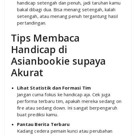
handicap setengah dan penuh, jadi taruhan kamu
bakal dibagi dua. Bisa menang setengah, kalah
setengah, atau menang penuh tergantung hasil
pertandingan.
Tips Membaca
Handicap di
Asianbookie supaya
Akurat
Lihat Statistik dan Formasi Tim
Jangan cuma fokus ke handicap aja. Cek juga
performa terbaru tim, apakah mereka sedang on
fire atau sedang down. Ini sangat berpengaruh
buat prediksi kamu.
Pantau Berita Terbaru
Kadang cedera pemain kunci atau perubahan