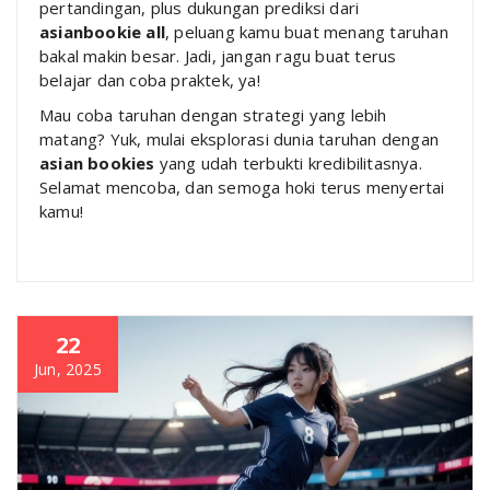
pertandingan, plus dukungan prediksi dari
asianbookie all
, peluang kamu buat menang taruhan
bakal makin besar. Jadi, jangan ragu buat terus
belajar dan coba praktek, ya!
Mau coba taruhan dengan strategi yang lebih
matang? Yuk, mulai eksplorasi dunia taruhan dengan
asian bookies
yang udah terbukti kredibilitasnya.
Selamat mencoba, dan semoga hoki terus menyertai
kamu!
22
Jun, 2025