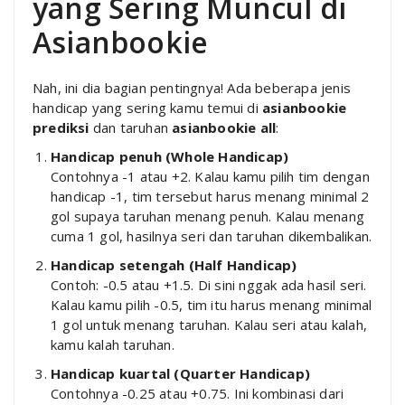
yang Sering Muncul di
Asianbookie
Nah, ini dia bagian pentingnya! Ada beberapa jenis
handicap yang sering kamu temui di
asianbookie
prediksi
dan taruhan
asianbookie all
:
Handicap penuh (Whole Handicap)
Contohnya -1 atau +2. Kalau kamu pilih tim dengan
handicap -1, tim tersebut harus menang minimal 2
gol supaya taruhan menang penuh. Kalau menang
cuma 1 gol, hasilnya seri dan taruhan dikembalikan.
Handicap setengah (Half Handicap)
Contoh: -0.5 atau +1.5. Di sini nggak ada hasil seri.
Kalau kamu pilih -0.5, tim itu harus menang minimal
1 gol untuk menang taruhan. Kalau seri atau kalah,
kamu kalah taruhan.
Handicap kuartal (Quarter Handicap)
Contohnya -0.25 atau +0.75. Ini kombinasi dari