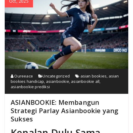
Oct, 2025
Oureeace
Uncategorized
asian bookies
,
asian
bookies handicap
,
asianbookie
,
asianbookie all
,
asianbookie prediksi
ASIANBOOKIE: Membangun
Strategi Parlay Asianbookie yang
Sukses
Kenalan Dulu Sama