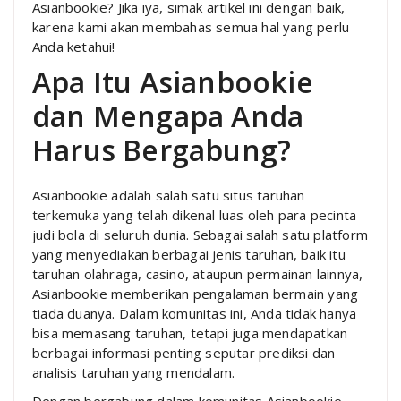
Asianbookie? Jika iya, simak artikel ini dengan baik,
karena kami akan membahas semua hal yang perlu
Anda ketahui!
Apa Itu Asianbookie
dan Mengapa Anda
Harus Bergabung?
Asianbookie adalah salah satu situs taruhan
terkemuka yang telah dikenal luas oleh para pecinta
judi bola di seluruh dunia. Sebagai salah satu platform
yang menyediakan berbagai jenis taruhan, baik itu
taruhan olahraga, casino, ataupun permainan lainnya,
Asianbookie memberikan pengalaman bermain yang
tiada duanya. Dalam komunitas ini, Anda tidak hanya
bisa memasang taruhan, tetapi juga mendapatkan
berbagai informasi penting seputar prediksi dan
analisis taruhan yang mendalam.