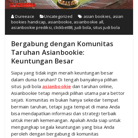
Oureeace
Uncategorized
asian bookies
,
asian
bookies handicap
,
asianbookie
,
asianbookie all
,
asianbookie prediksi
,
clickbet88
,
judi bola
,
situs judi bola
Bergabung dengan Komunitas
Taruhan Asianbookie:
Keuntungan Besar
Siapa yang tidak ingin meraih keuntungan besar
dalam dunia taruhan? Di tengah banyaknya pilihan
situs judi bola
asianbookie
dan taruhan online,
Asianbookie tetap menjadi pilihan utama para bettor
sejati. Komunitas ini bukan hanya sekedar tempat
bermain taruhan, tetapi juga tempat di mana Anda
bisa mendapatkan informasi dan strategi terbaik
untuk meraih kemenangan. Apakah Anda siap untuk
mengungkap segala keuntungan yang bisa Anda
peroleh dengan bergabung di komunitas