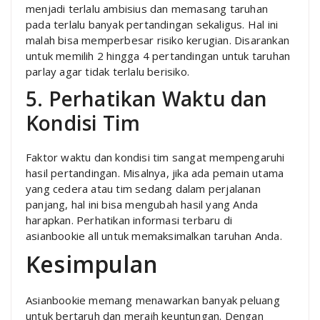
menjadi terlalu ambisius dan memasang taruhan
pada terlalu banyak pertandingan sekaligus. Hal ini
malah bisa memperbesar risiko kerugian. Disarankan
untuk memilih 2 hingga 4 pertandingan untuk taruhan
parlay agar tidak terlalu berisiko.
5. Perhatikan Waktu dan
Kondisi Tim
Faktor waktu dan kondisi tim sangat mempengaruhi
hasil pertandingan. Misalnya, jika ada pemain utama
yang cedera atau tim sedang dalam perjalanan
panjang, hal ini bisa mengubah hasil yang Anda
harapkan. Perhatikan informasi terbaru di
asianbookie all untuk memaksimalkan taruhan Anda.
Kesimpulan
Asianbookie memang menawarkan banyak peluang
untuk bertaruh dan meraih keuntungan. Dengan