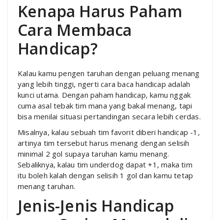
Kenapa Harus Paham
Cara Membaca
Handicap?
Kalau kamu pengen taruhan dengan peluang menang
yang lebih tinggi, ngerti cara baca handicap adalah
kunci utama. Dengan paham handicap, kamu nggak
cuma asal tebak tim mana yang bakal menang, tapi
bisa menilai situasi pertandingan secara lebih cerdas.
Misalnya, kalau sebuah tim favorit diberi handicap -1,
artinya tim tersebut harus menang dengan selisih
minimal 2 gol supaya taruhan kamu menang.
Sebaliknya, kalau tim underdog dapat +1, maka tim
itu boleh kalah dengan selisih 1 gol dan kamu tetap
menang taruhan.
Jenis-Jenis Handicap