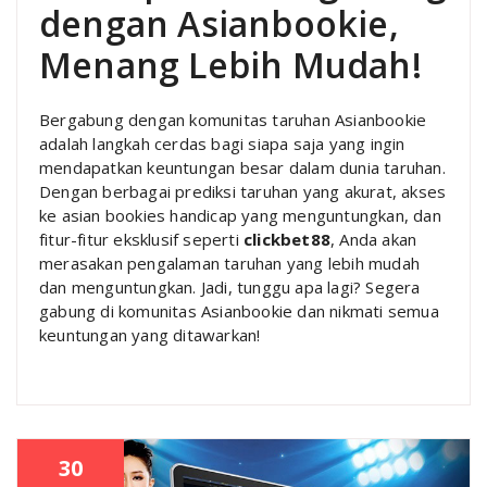
dengan Asianbookie,
Menang Lebih Mudah!
Bergabung dengan komunitas taruhan Asianbookie
adalah langkah cerdas bagi siapa saja yang ingin
mendapatkan keuntungan besar dalam dunia taruhan.
Dengan berbagai prediksi taruhan yang akurat, akses
ke asian bookies handicap yang menguntungkan, dan
fitur-fitur eksklusif seperti
clickbet88
, Anda akan
merasakan pengalaman taruhan yang lebih mudah
dan menguntungkan. Jadi, tunggu apa lagi? Segera
gabung di komunitas Asianbookie dan nikmati semua
keuntungan yang ditawarkan!
30