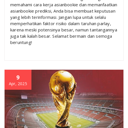
memahami cara kerja asianbookie dan memanfaatkan
asianbookie prediksi, Anda bisa membuat keputusan
yang lebih terinformasi. Jangan lupa untuk selalu
memperhatikan faktor risiko dalam taruhan parlay,
karena meski potensinya besar, namun tantangannya
juga tak kalah besar. Selamat bermain dan semoga
beruntung!
9
Apr, 2025