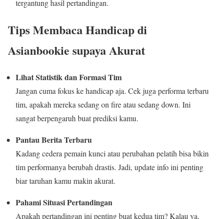
tergantung hasil pertandingan.
Tips Membaca Handicap di
Asianbookie supaya Akurat
Lihat Statistik dan Formasi Tim
Jangan cuma fokus ke handicap aja. Cek juga performa terbaru
tim, apakah mereka sedang on fire atau sedang down. Ini
sangat berpengaruh buat prediksi kamu.
Pantau Berita Terbaru
Kadang cedera pemain kunci atau perubahan pelatih bisa bikin
tim performanya berubah drastis. Jadi, update info ini penting
biar taruhan kamu makin akurat.
Pahami Situasi Pertandingan
Apakah pertandingan ini penting buat kedua tim? Kalau ya,