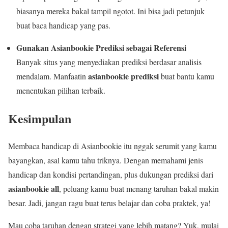
biasanya mereka bakal tampil ngotot. Ini bisa jadi petunjuk
buat baca handicap yang pas.
Gunakan Asianbookie Prediksi sebagai Referensi
Banyak situs yang menyediakan prediksi berdasar analisis
asianbookie prediksi
mendalam. Manfaatin
buat bantu kamu
menentukan pilihan terbaik.
Kesimpulan
Membaca handicap di Asianbookie itu nggak serumit yang kamu
bayangkan, asal kamu tahu triknya. Dengan memahami jenis
handicap dan kondisi pertandingan, plus dukungan prediksi dari
asianbookie all
, peluang kamu buat menang taruhan bakal makin
besar. Jadi, jangan ragu buat terus belajar dan coba praktek, ya!
Mau coba taruhan dengan strategi yang lebih matang? Yuk, mulai