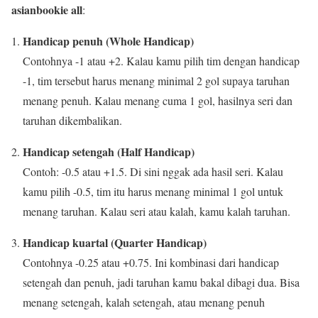
asianbookie all
:
Handicap penuh (Whole Handicap)
Contohnya -1 atau +2. Kalau kamu pilih tim dengan handicap
-1, tim tersebut harus menang minimal 2 gol supaya taruhan
menang penuh. Kalau menang cuma 1 gol, hasilnya seri dan
taruhan dikembalikan.
Handicap setengah (Half Handicap)
Contoh: -0.5 atau +1.5. Di sini nggak ada hasil seri. Kalau
kamu pilih -0.5, tim itu harus menang minimal 1 gol untuk
menang taruhan. Kalau seri atau kalah, kamu kalah taruhan.
Handicap kuartal (Quarter Handicap)
Contohnya -0.25 atau +0.75. Ini kombinasi dari handicap
setengah dan penuh, jadi taruhan kamu bakal dibagi dua. Bisa
menang setengah, kalah setengah, atau menang penuh