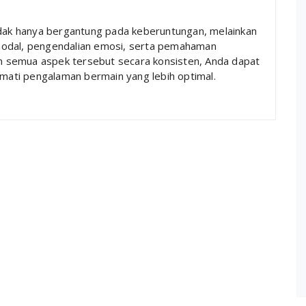
dak hanya bergantung pada keberuntungan, melainkan
modal, pengendalian emosi, serta pemahaman
 semua aspek tersebut secara konsisten, Anda dapat
ati pengalaman bermain yang lebih optimal.