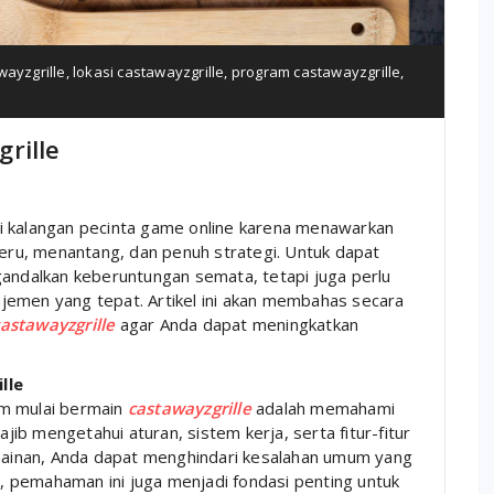
wayzgrille
,
lokasi castawayzgrille
,
program castawayzgrille
,
rille
i kalangan pecinta game online karena menawarkan
ru, menantang, dan penuh strategi. Untuk dapat
gandalkan keberuntungan semata, tetapi juga perlu
jemen yang tepat. Artikel ini akan membahas secara
astawayzgrille
agar Anda dapat meningkatkan
lle
um mulai bermain
castawayzgrille
adalah memahami
b mengetahui aturan, sistem kerja, serta fitur-fitur
ainan, Anda dapat menghindari kesalahan umum yang
tu, pemahaman ini juga menjadi fondasi penting untuk