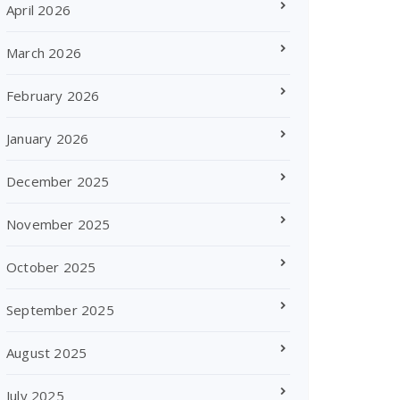
April 2026
March 2026
February 2026
January 2026
December 2025
November 2025
October 2025
September 2025
August 2025
July 2025