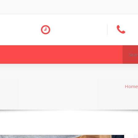
Search
for:
Hom