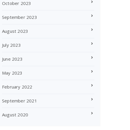
October 2023
September 2023
August 2023
July 2023
June 2023
May 2023
February 2022
September 2021
August 2020