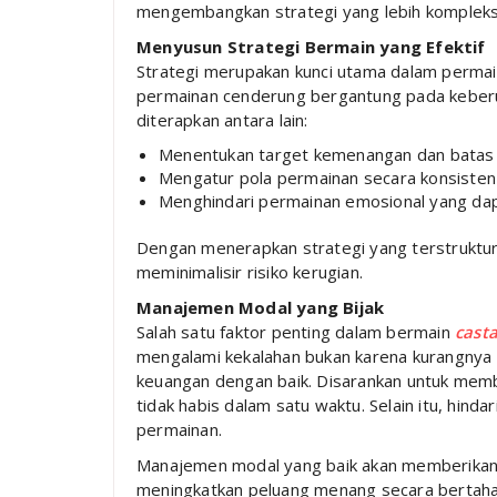
mengembangkan strategi yang lebih kompleks
Menyusun Strategi Bermain yang Efektif
Strategi merupakan kunci utama dalam perma
permainan cenderung bergantung pada keber
diterapkan antara lain:
Menentukan target kemenangan dan batas 
Mengatur pola permainan secara konsisten
Menghindari permainan emosional yang da
Dengan menerapkan strategi yang terstruktur
meminimalisir risiko kerugian.
Manajemen Modal yang Bijak
Salah satu faktor penting dalam bermain
casta
mengalami kekalahan bukan karena kurangny
keuangan dengan baik. Disarankan untuk mem
tidak habis dalam satu waktu. Selain itu, hin
permainan.
Manajemen modal yang baik akan memberikan 
meningkatkan peluang menang secara bertaha