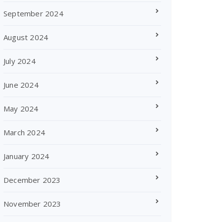
September 2024
August 2024
July 2024
June 2024
May 2024
March 2024
January 2024
December 2023
November 2023