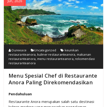
Jun, 2026
Oureeace
Uncategorized
keunikan
restauranteanora
,
kuliner restauranteanora
,
makanan
restauranteanora
,
menu restauranteanora
,
rekomendasi
restauranteanora
Menu Spesial Chef di Restaurante
Anora Paling Direkomendasikan
Pendahuluan
Restaurante Anora merupakan salah satu destinasi
kuliner modern yang menawarkan pengalaman