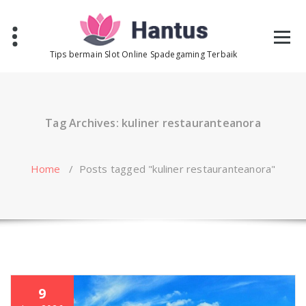
Skip
to
content
Tips bermain Slot Online Spadegaming Terbaik
Tag Archives: kuliner restauranteanora
Home
/
Posts tagged "kuliner restauranteanora"
9