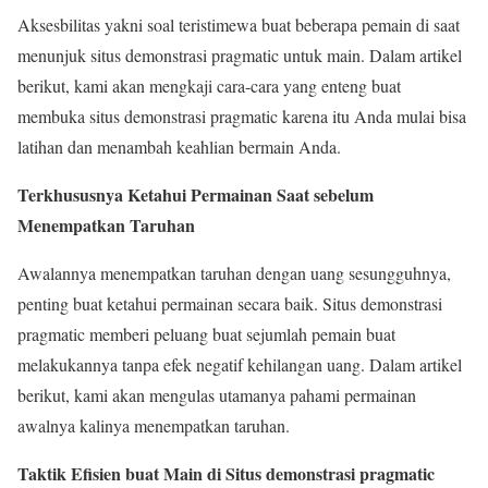
Aksesbilitas yakni soal teristimewa buat beberapa pemain di saat
menunjuk situs demonstrasi pragmatic untuk main. Dalam artikel
berikut, kami akan mengkaji cara-cara yang enteng buat
membuka situs demonstrasi pragmatic karena itu Anda mulai bisa
latihan dan menambah keahlian bermain Anda.
Terkhususnya Ketahui Permainan Saat sebelum
Menempatkan Taruhan
Awalannya menempatkan taruhan dengan uang sesungguhnya,
penting buat ketahui permainan secara baik. Situs demonstrasi
pragmatic memberi peluang buat sejumlah pemain buat
melakukannya tanpa efek negatif kehilangan uang. Dalam artikel
berikut, kami akan mengulas utamanya pahami permainan
awalnya kalinya menempatkan taruhan.
Taktik Efisien buat Main di Situs demonstrasi pragmatic