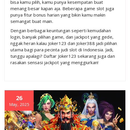
bisa kamu pilih, kamu punya kesempatan buat
menang besar kapan aja. Beberapa game slot juga
punya fitur bonus harian yang bikin kamu makin
semangat buat main.
Dengan berbagai keuntungan seperti kemudahan
login, banyak pilihan game, dan jackpot yang gede,
nggak heran kalau Joker123 dan Joker388 jadi pilihan
utama bagi para pecinta judi slot di Indonesia. Jadi,
tunggu apalagi? Daftar Joker123 sekarang juga dan
rasakan sensasi jackpot yang menggiurkan!
26
May, 2025