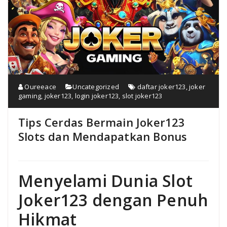
Oureeace
Uncategorized
daftar joker123
,
joker
gaming
,
joker123
,
login joker123
,
slot joker123
Tips Cerdas Bermain Joker123
Slots dan Mendapatkan Bonus
Menyelami Dunia Slot
Joker123 dengan Penuh
Hikmat