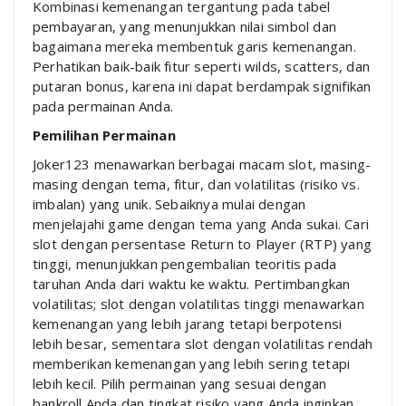
Kombinasi kemenangan tergantung pada tabel
pembayaran, yang menunjukkan nilai simbol dan
bagaimana mereka membentuk garis kemenangan.
Perhatikan baik-baik fitur seperti wilds, scatters, dan
putaran bonus, karena ini dapat berdampak signifikan
pada permainan Anda.
Pemilihan Permainan
Joker123 menawarkan berbagai macam slot, masing-
masing dengan tema, fitur, dan volatilitas (risiko vs.
imbalan) yang unik. Sebaiknya mulai dengan
menjelajahi game dengan tema yang Anda sukai. Cari
slot dengan persentase Return to Player (RTP) yang
tinggi, menunjukkan pengembalian teoritis pada
taruhan Anda dari waktu ke waktu. Pertimbangkan
volatilitas; slot dengan volatilitas tinggi menawarkan
kemenangan yang lebih jarang tetapi berpotensi
lebih besar, sementara slot dengan volatilitas rendah
memberikan kemenangan yang lebih sering tetapi
lebih kecil. Pilih permainan yang sesuai dengan
bankroll Anda dan tingkat risiko yang Anda inginkan.