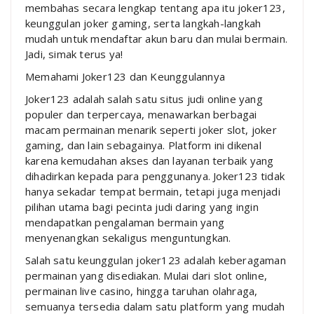
membahas secara lengkap tentang apa itu joker123,
keunggulan joker gaming, serta langkah-langkah
mudah untuk mendaftar akun baru dan mulai bermain.
Jadi, simak terus ya!
Memahami Joker123 dan Keunggulannya
Joker123 adalah salah satu situs judi online yang
populer dan terpercaya, menawarkan berbagai
macam permainan menarik seperti joker slot, joker
gaming, dan lain sebagainya. Platform ini dikenal
karena kemudahan akses dan layanan terbaik yang
dihadirkan kepada para penggunanya. Joker123 tidak
hanya sekadar tempat bermain, tetapi juga menjadi
pilihan utama bagi pecinta judi daring yang ingin
mendapatkan pengalaman bermain yang
menyenangkan sekaligus menguntungkan.
Salah satu keunggulan joker123 adalah keberagaman
permainan yang disediakan. Mulai dari slot online,
permainan live casino, hingga taruhan olahraga,
semuanya tersedia dalam satu platform yang mudah