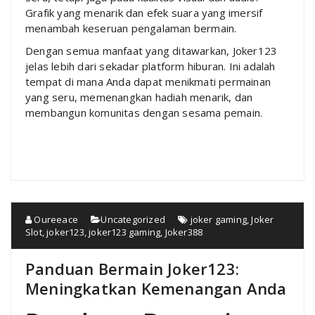
Grafik yang menarik dan efek suara yang imersif
menambah keseruan pengalaman bermain.
Dengan semua manfaat yang ditawarkan, Joker123
jelas lebih dari sekadar platform hiburan. Ini adalah
tempat di mana Anda dapat menikmati permainan
yang seru, memenangkan hadiah menarik, dan
membangun komunitas dengan sesama pemain.
Oureeace
Uncategorized
joker gaming
,
Joker
Slot
,
joker123
,
joker123 gaming
,
Joker388
Panduan Bermain Joker123:
Meningkatkan Kemenangan Anda