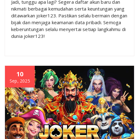
Jadi, tunggu apa lagi? Segera daftar akun baru dan
nikmati berbagai kemudahan serta keuntungan yang
ditawarkan joker123. Pastikan selalu bermain dengan
bijak dan menjaga keamanan data pribadi. Semoga
keberuntungan selalu menyertai setiap langkahmu di
dunia joker123!
10
Sep, 2025