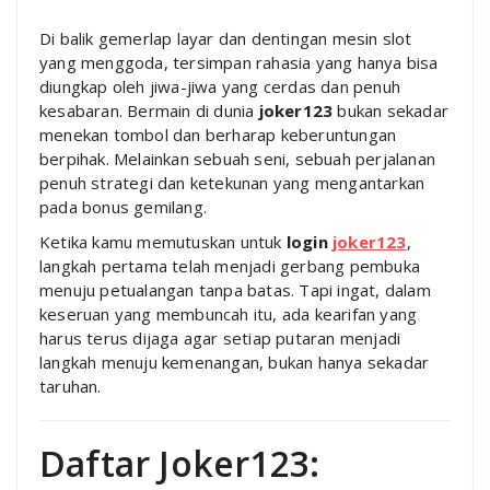
Di balik gemerlap layar dan dentingan mesin slot
yang menggoda, tersimpan rahasia yang hanya bisa
diungkap oleh jiwa-jiwa yang cerdas dan penuh
kesabaran. Bermain di dunia
joker123
bukan sekadar
menekan tombol dan berharap keberuntungan
berpihak. Melainkan sebuah seni, sebuah perjalanan
penuh strategi dan ketekunan yang mengantarkan
pada bonus gemilang.
Ketika kamu memutuskan untuk
login
joker123
,
langkah pertama telah menjadi gerbang pembuka
menuju petualangan tanpa batas. Tapi ingat, dalam
keseruan yang membuncah itu, ada kearifan yang
harus terus dijaga agar setiap putaran menjadi
langkah menuju kemenangan, bukan hanya sekadar
taruhan.
Daftar Joker123: