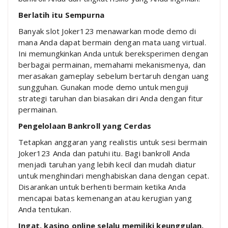
Berlatih itu Sempurna
Banyak slot Joker123 menawarkan mode demo di
mana Anda dapat bermain dengan mata uang virtual.
Ini memungkinkan Anda untuk bereksperimen dengan
berbagai permainan, memahami mekanismenya, dan
merasakan gameplay sebelum bertaruh dengan uang
sungguhan. Gunakan mode demo untuk menguji
strategi taruhan dan biasakan diri Anda dengan fitur
permainan.
Pengelolaan Bankroll yang Cerdas
Tetapkan anggaran yang realistis untuk sesi bermain
Joker123 Anda dan patuhi itu. Bagi bankroll Anda
menjadi taruhan yang lebih kecil dan mudah diatur
untuk menghindari menghabiskan dana dengan cepat.
Disarankan untuk berhenti bermain ketika Anda
mencapai batas kemenangan atau kerugian yang
Anda tentukan.
Ingat, kasino online selalu memiliki keunggulan.