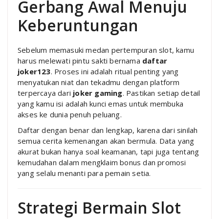
Gerbang Awal Menuju
Keberuntungan
Sebelum memasuki medan pertempuran slot, kamu
harus melewati pintu sakti bernama
daftar
joker123
. Proses ini adalah ritual penting yang
menyatukan niat dan tekadmu dengan platform
terpercaya dari
joker gaming
. Pastikan setiap detail
yang kamu isi adalah kunci emas untuk membuka
akses ke dunia penuh peluang.
Daftar dengan benar dan lengkap, karena dari sinilah
semua cerita kemenangan akan bermula. Data yang
akurat bukan hanya soal keamanan, tapi juga tentang
kemudahan dalam mengklaim bonus dan promosi
yang selalu menanti para pemain setia.
Strategi Bermain Slot