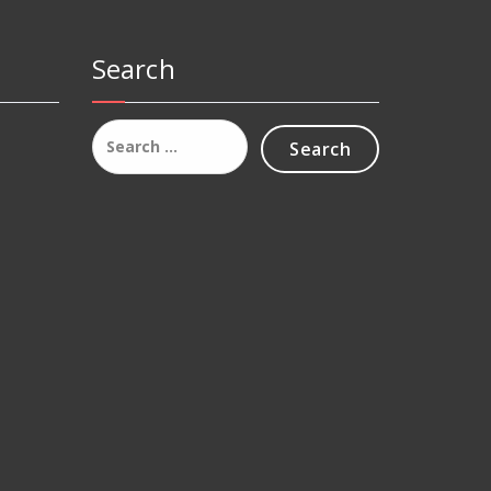
Search
Search
for: