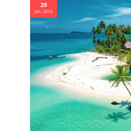
29
Jun, 2026