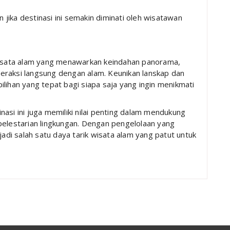
jika destinasi ini semakin diminati oleh wisatawan
isata alam yang menawarkan keindahan panorama,
eraksi langsung dengan alam. Keunikan lanskap dan
lihan yang tepat bagi siapa saja yang ingin menikmati
asi ini juga memiliki nilai penting dalam mendukung
pelestarian lingkungan. Dengan pengelolaan yang
di salah satu daya tarik wisata alam yang patut untuk