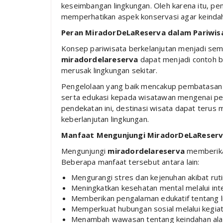
keseimbangan lingkungan. Oleh karena itu, pe
memperhatikan aspek konservasi agar keindah
Peran MiradorDeLaReserva dalam Pariwis
Konsep pariwisata berkelanjutan menjadi sema
miradordelareserva
dapat menjadi contoh b
merusak lingkungan sekitar.
Pengelolaan yang baik mencakup pembatasan 
serta edukasi kepada wisatawan mengenai pe
pendekatan ini, destinasi wisata dapat teru
keberlanjutan lingkungan.
Manfaat Mengunjungi MiradorDeLaReser
Mengunjungi
miradordelareserva
memberikan
Beberapa manfaat tersebut antara lain:
Mengurangi stres dan kejenuhan akibat ruti
Meningkatkan kesehatan mental melalui int
Memberikan pengalaman edukatif tentang l
Memperkuat hubungan sosial melalui kegia
Menambah wawasan tentang keindahan ala