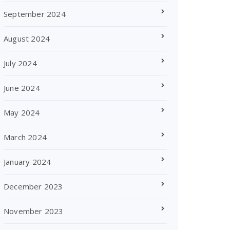
September 2024
August 2024
July 2024
June 2024
May 2024
March 2024
January 2024
December 2023
November 2023