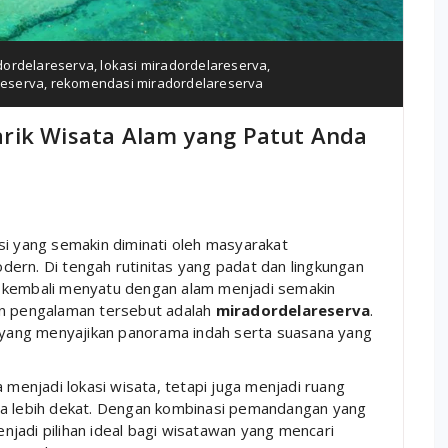
dordelareserva
,
lokasi miradordelareserva
,
reserva
,
rekomendasi miradordelareserva
rik Wisata Alam yang Patut Anda
si yang semakin diminati oleh masyarakat
ern. Di tengah rutinitas yang padat dan lingkungan
k kembali menyatu dengan alam menjadi semakin
an pengalaman tersebut adalah
miradordelareserva
.
m yang menyajikan panorama indah serta suasana yang
 menjadi lokasi wisata, tetapi juga menjadi ruang
ra lebih dekat. Dengan kombinasi pemandangan yang
jadi pilihan ideal bagi wisatawan yang mencari