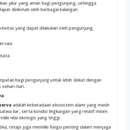
kan jalur yang aman bagi pengunjung, sehingga
pat dinikmati oleh berbagai kalangan.
ktivitas yang dapat dilakukan oleh pengunjung.
ervasi
isata
empatan bagi pengunjung untuk lebih dekat dengan
 sehari-hari.
va
serva
adalah keberadaan ekosistem alami yang masih
twa liar, serta kondisi lingkungan yang relatif minim
ki nilai ekologis yang tinggi.
tika, tetapi juga memiliki fungsi penting dalam menjaga