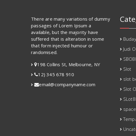
Cate
There are many variations of dummy
passages of Lorem Ipsum a
available, but the majority have
suffered that is alteration in some
Buda
that form injected humour or
Judi O
randomised.
SBOB
198 Collins St, Melbourne, NY
Slot
12) 345 678 910
slot 
email@companyname.com
Slot O
SLot8
spac
Tempa
Uncat