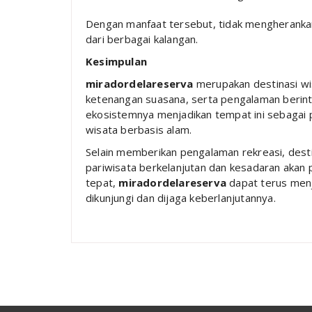
Dengan manfaat tersebut, tidak mengherankan 
dari berbagai kalangan.
Kesimpulan
miradordelareserva
merupakan destinasi w
ketenangan suasana, serta pengalaman berint
ekosistemnya menjadikan tempat ini sebagai pi
wisata berbasis alam.
Selain memberikan pengalaman rekreasi, destin
pariwisata berkelanjutan dan kesadaran akan 
tepat,
miradordelareserva
dapat terus menja
dikunjungi dan dijaga keberlanjutannya.