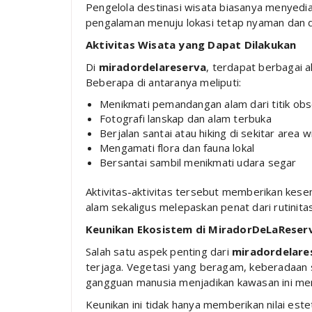
Pengelola destinasi wisata biasanya menyedia
pengalaman menuju lokasi tetap nyaman dan da
Aktivitas Wisata yang Dapat Dilakukan
Di
miradordelareserva
, terdapat berbagai a
Beberapa di antaranya meliputi:
Menikmati pemandangan alam dari titik obs
Fotografi lanskap dan alam terbuka
Berjalan santai atau hiking di sekitar area w
Mengamati flora dan fauna lokal
Bersantai sambil menikmati udara segar
Aktivitas-aktivitas tersebut memberikan kes
alam sekaligus melepaskan penat dari rutinitas
Keunikan Ekosistem di MiradorDeLaReser
Salah satu aspek penting dari
miradordelare
terjaga. Vegetasi yang beragam, keberadaan sa
gangguan manusia menjadikan kawasan ini memili
Keunikan ini tidak hanya memberikan nilai este