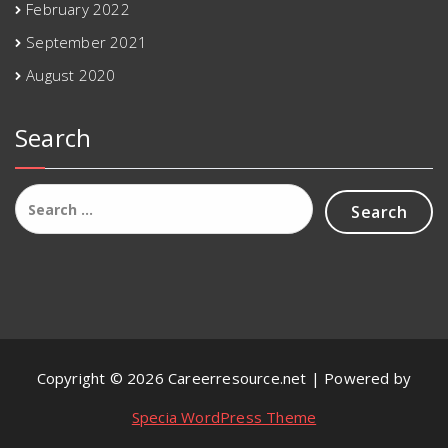
February 2022
September 2021
August 2020
Search
Search
for:
Copyright © 2026 Careerresource.net | Powered by
Specia WordPress Theme