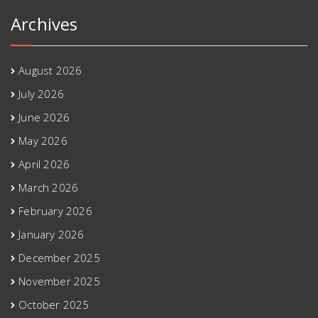
Archives
August 2026
July 2026
June 2026
May 2026
April 2026
March 2026
February 2026
January 2026
December 2025
November 2025
October 2025