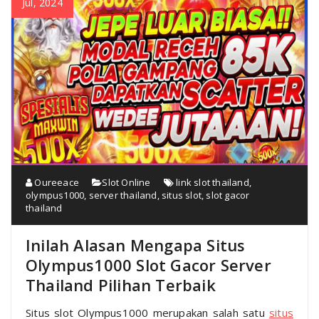
Jul, 2024
Oureeace
Slot Online
link slot thailand
,
olympus1000
,
server thailand
,
situs slot
,
slot gacor
thailand
Inilah Alasan Mengapa Situs
Olympus1000 Slot Gacor Server
Thailand Pilihan Terbaik
Situs slot Olympus1000 merupakan salah satu
situs