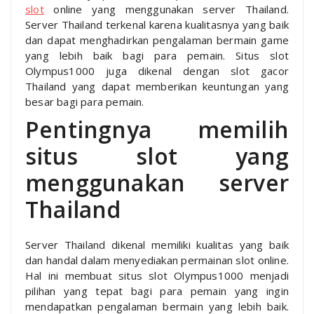
slot
online yang menggunakan server Thailand.
Server Thailand terkenal karena kualitasnya yang baik
dan dapat menghadirkan pengalaman bermain game
yang lebih baik bagi para pemain. Situs slot
Olympus1000 juga dikenal dengan slot gacor
Thailand yang dapat memberikan keuntungan yang
besar bagi para pemain.
Pentingnya memilih
situs slot yang
menggunakan server
Thailand
Server Thailand dikenal memiliki kualitas yang baik
dan handal dalam menyediakan permainan slot online.
Hal ini membuat situs slot Olympus1000 menjadi
pilihan yang tepat bagi para pemain yang ingin
mendapatkan pengalaman bermain yang lebih baik.