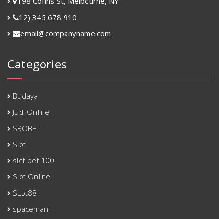
198 Collins St, Melbourne, NY
12) 345 678 910
email@companyname.com
Categories
Budaya
Judi Online
SBOBET
Slot
slot bet 100
Slot Online
SLot88
spaceman