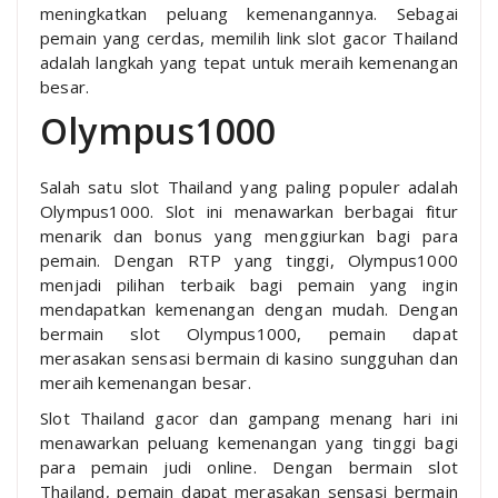
meningkatkan peluang kemenangannya. Sebagai
pemain yang cerdas, memilih link slot gacor Thailand
adalah langkah yang tepat untuk meraih kemenangan
besar.
Olympus1000
Salah satu slot Thailand yang paling populer adalah
Olympus1000. Slot ini menawarkan berbagai fitur
menarik dan bonus yang menggiurkan bagi para
pemain. Dengan RTP yang tinggi, Olympus1000
menjadi pilihan terbaik bagi pemain yang ingin
mendapatkan kemenangan dengan mudah. Dengan
bermain slot Olympus1000, pemain dapat
merasakan sensasi bermain di kasino sungguhan dan
meraih kemenangan besar.
Slot Thailand gacor dan gampang menang hari ini
menawarkan peluang kemenangan yang tinggi bagi
para pemain judi online. Dengan bermain slot
Thailand, pemain dapat merasakan sensasi bermain