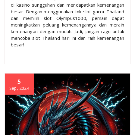
di kasino sungguhan dan mendapatkan kemenangan
besar. Dengan menggunakan link slot gacor Thailand
dan memilih slot Olympus1000, pemain dapat
meningkatkan peluang kemenangannya dan meraih
kemenangan dengan mudah. Jadi, jangan ragu untuk
mencoba slot Thailand hari ini dan raih kemenangan
besar!
5
Sep, 2024