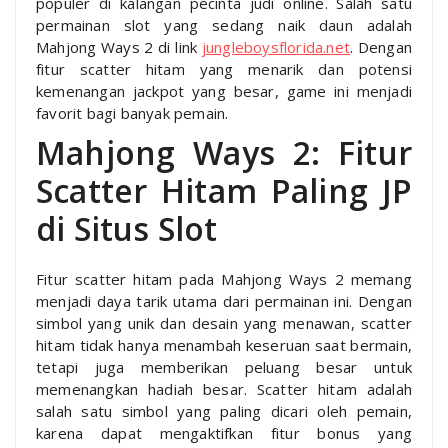
populer di kalangan pecinta judi online. Salah satu
permainan slot yang sedang naik daun adalah
Mahjong Ways 2 di link
jungleboysflorida.net
. Dengan
fitur scatter hitam yang menarik dan potensi
kemenangan jackpot yang besar, game ini menjadi
favorit bagi banyak pemain.
Mahjong Ways 2: Fitur
Scatter Hitam Paling JP
di Situs Slot
Fitur scatter hitam pada Mahjong Ways 2 memang
menjadi daya tarik utama dari permainan ini. Dengan
simbol yang unik dan desain yang menawan, scatter
hitam tidak hanya menambah keseruan saat bermain,
tetapi juga memberikan peluang besar untuk
memenangkan hadiah besar. Scatter hitam adalah
salah satu simbol yang paling dicari oleh pemain,
karena dapat mengaktifkan fitur bonus yang