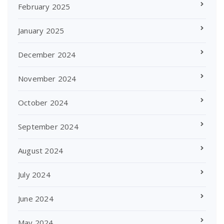
February 2025
January 2025
December 2024
November 2024
October 2024
September 2024
August 2024
July 2024
June 2024
May 2024