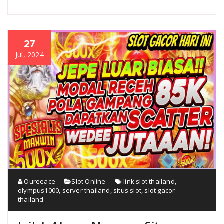
27
Jul, 2024
Oureeace
Slot Online
link slot thailand
,
olympus1000
,
server thailand
,
situs slot
,
slot gacor
thailand