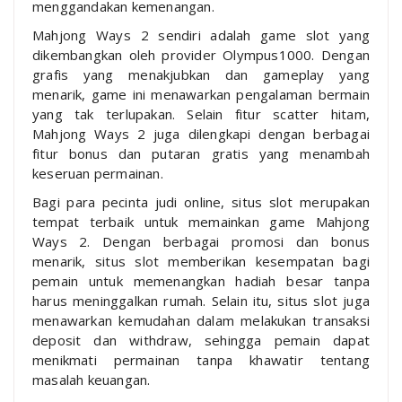
menggandakan kemenangan.
Mahjong Ways 2 sendiri adalah game slot yang
dikembangkan oleh provider Olympus1000. Dengan
grafis yang menakjubkan dan gameplay yang
menarik, game ini menawarkan pengalaman bermain
yang tak terlupakan. Selain fitur scatter hitam,
Mahjong Ways 2 juga dilengkapi dengan berbagai
fitur bonus dan putaran gratis yang menambah
keseruan permainan.
Bagi para pecinta judi online, situs slot merupakan
tempat terbaik untuk memainkan game Mahjong
Ways 2. Dengan berbagai promosi dan bonus
menarik, situs slot memberikan kesempatan bagi
pemain untuk memenangkan hadiah besar tanpa
harus meninggalkan rumah. Selain itu, situs slot juga
menawarkan kemudahan dalam melakukan transaksi
deposit dan withdraw, sehingga pemain dapat
menikmati permainan tanpa khawatir tentang
masalah keuangan.