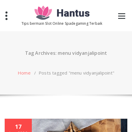
Skip
to
content
Tips bermain Slot Online Spadegaming Terbaik
Tag Archives: menu vidyanjalipoint
Home
/
Posts tagged "menu vidyanjalipoint"
17