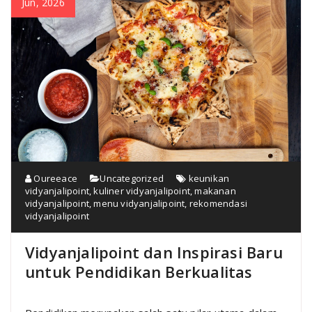
Jun, 2026
Oureeace
Uncategorized
keunikan
vidyanjalipoint
,
kuliner vidyanjalipoint
,
makanan
vidyanjalipoint
,
menu vidyanjalipoint
,
rekomendasi
vidyanjalipoint
Vidyanjalipoint dan Inspirasi Baru
untuk Pendidikan Berkualitas