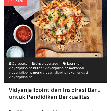
Jun, 2026
Oureeace
Uncategorized
keunikan
vidyanjalipoint
,
kuliner vidyanjalipoint
,
makanan
vidyanjalipoint
,
menu vidyanjalipoint
,
rekomendasi
vidyanjalipoint
Vidyanjalipoint dan Inspirasi Baru
untuk Pendidikan Berkualitas