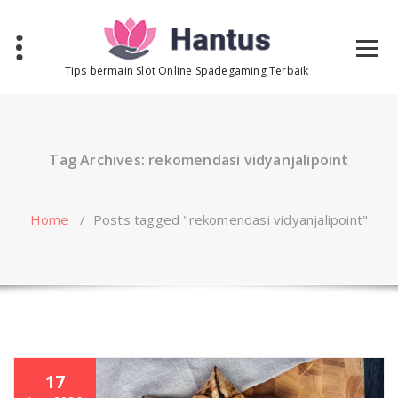
Skip
to
content
Tips bermain Slot Online Spadegaming Terbaik
Tag Archives: rekomendasi vidyanjalipoint
Home
/
Posts tagged "rekomendasi vidyanjalipoint"
17