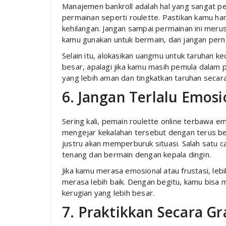
Manajemen bankroll adalah hal yang sangat pe
permainan seperti roulette. Pastikan kamu h
kehilangan. Jangan sampai permainan ini mer
kamu gunakan untuk bermain, dan jangan perna
Selain itu, alokasikan uangmu untuk taruhan k
besar, apalagi jika kamu masih pemula dalam
yang lebih aman dan tingkatkan taruhan seca
6. Jangan Terlalu Emosi
Sering kali, pemain roulette online terbawa 
mengejar kekalahan tersebut dengan terus berm
justru akan memperburuk situasi. Salah satu 
tenang dan bermain dengan kepala dingin.
Jika kamu merasa emosional atau frustasi, leb
merasa lebih baik. Dengan begitu, kamu bisa 
kerugian yang lebih besar.
7. Praktikkan Secara Gr