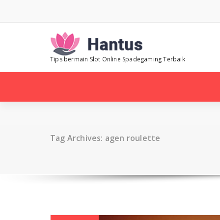
Skip
to
content
Tips bermain Slot Online Spadegaming Terbaik
Tag Archives: agen roulette