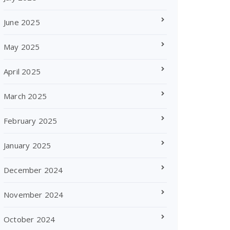
June 2025
May 2025
April 2025
March 2025
February 2025
January 2025
December 2024
November 2024
October 2024