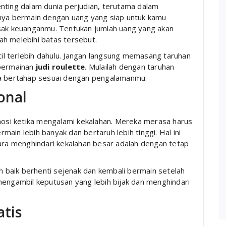
nting dalam dunia perjudian, terutama dalam
anya bermain dengan uang yang siap untuk kamu
usak keuanganmu. Tentukan jumlah uang yang akan
h melebihi batas tersebut.
ecil terlebih dahulu. Jangan langsung memasang taruhan
 permainan
judi roulette
. Mulailah dengan taruhan
ra bertahap sesuai dengan pengalamanmu.
onal
emosi ketika mengalami kekalahan. Mereka merasa harus
ain lebih banyak dan bertaruh lebih tinggi. Hal ini
cara menghindari kekalahan besar adalah dengan tetap
ih baik berhenti sejenak dan kembali bermain setelah
mengambil keputusan yang lebih bijak dan menghindari
atis