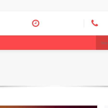
Search
for: