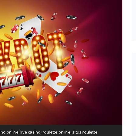
ino online
,
live casino
,
roulette online
,
situs roulette