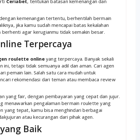
rti
Ceriabet
, tentukan batasan kemenangan dan
 dengan kemenangan tertentu, berhentilah bermain
iknya, jika kamu sudah mencapai batas kekalahan
 berhenti agar kerugianmu tidak semakin besar.
Online Terpercaya
gen roulette online
yang terpercaya. Banyak sekali
 ini, tetapi tidak semuanya adil dan aman. Cari agen
dari pemain lain. Salah satu cara mudah untuk
ncari rekomendasi dari teman atau membaca review
n yang fair, dengan pembayaran yang cepat dan jujur.
yang menawarkan pengalaman bermain roulette yang
 yang tepat, kamu bisa menghindari berbagai
dakjujuran atau kecurangan dari pihak agen.
 yang Baik