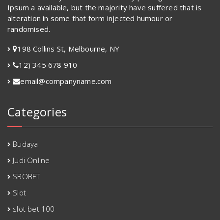
Ipsum a available, but the majority have suffered that is
alteration in some that form injected humour or
randomised.
198 Collins St, Melbourne, NY
12) 345 678 910
email@companyname.com
Categories
Budaya
Judi Online
SBOBET
Slot
slot bet 100