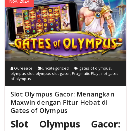
Nov, 2024
Oureeace
Uncategorized
gates of olympus
,
olympus slot
,
olympus slot gacor
,
Pragmatic Play
,
slot gates
of olympus
Slot Olympus Gacor: Menangkan
Maxwin dengan Fitur Hebat di
Gates of Olympus
Slot Olympus Gacor: