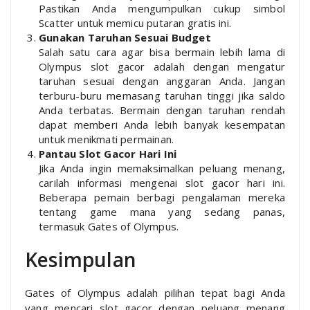
Pastikan Anda mengumpulkan cukup simbol
Scatter untuk memicu putaran gratis ini.
Gunakan Taruhan Sesuai Budget
Salah satu cara agar bisa bermain lebih lama di
Olympus slot gacor adalah dengan mengatur
taruhan sesuai dengan anggaran Anda. Jangan
terburu-buru memasang taruhan tinggi jika saldo
Anda terbatas. Bermain dengan taruhan rendah
dapat memberi Anda lebih banyak kesempatan
untuk menikmati permainan.
Pantau Slot Gacor Hari Ini
Jika Anda ingin memaksimalkan peluang menang,
carilah informasi mengenai slot gacor hari ini.
Beberapa pemain berbagi pengalaman mereka
tentang game mana yang sedang panas,
termasuk Gates of Olympus.
Kesimpulan
Gates of Olympus adalah pilihan tepat bagi Anda
yang mencari slot gacor dengan peluang menang