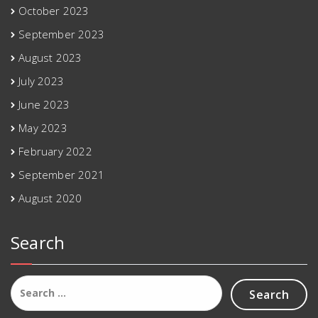
October 2023
September 2023
August 2023
July 2023
June 2023
May 2023
February 2022
September 2021
August 2020
Search
Search
for: