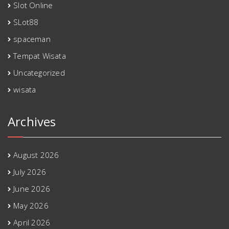
Slot Online
SLot88
spaceman
Tempat Wisata
Uncategorized
wisata
Archives
August 2026
July 2026
June 2026
May 2026
April 2026