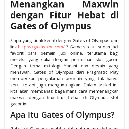
Menangkan Maxwin
dengan Fitur Hebat di
Gates of Olympus
Siapa yang tidak kenal dengan Gates of Olympus dari
link
https://gioiasalon.com/
? Game slot ini sudah jadi
favorit para pemain judi online, terutama bagi
mereka yang suka dengan permainan slot gacor.
Dengan tema mitologi Yunani dan desain yang
menawan, Gates of Olympus dari Pragmatic Play
memberikan pengalaman bermain yang tak hanya
seru, tetapi juga menguntungkan. Dalam artikel ini,
kita akan membahas bagaimana cara memenangkan
maxwin dengan fitur-fitur hebat di Olympus slot
gacor ini.
Apa Itu Gates of Olympus?
Gates of Olympus adalah salah satu game slot yang