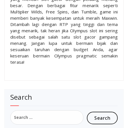
besar. Dengan berbagai fitur menarik seperti
Multiplier Wilds, Free Spins, dan Tumble, game ini
memberi banyak kesempatan untuk meraih Maxwin.
Ditambah lagi dengan RTP yang tinggi dan tema
yang menarik, tak heran jika Olympus slot ini sering
disebut sebagai salah satu slot gacor gampang
menang. Jangan lupa untuk bermain bijak dan
sesuaikan taruhan dengan budget Anda, agar
keseruan bermain Olympus pragmatic semakin
terasa!
Search
Search
for: