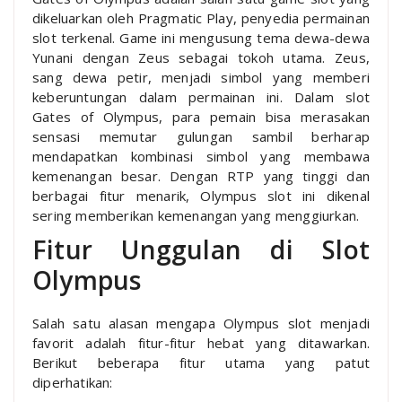
dikeluarkan oleh Pragmatic Play, penyedia permainan
slot terkenal. Game ini mengusung tema dewa-dewa
Yunani dengan Zeus sebagai tokoh utama. Zeus,
sang dewa petir, menjadi simbol yang memberi
keberuntungan dalam permainan ini. Dalam slot
Gates of Olympus, para pemain bisa merasakan
sensasi memutar gulungan sambil berharap
mendapatkan kombinasi simbol yang membawa
kemenangan besar. Dengan RTP yang tinggi dan
berbagai fitur menarik, Olympus slot ini dikenal
sering memberikan kemenangan yang menggiurkan.
Fitur Unggulan di Slot
Olympus
Salah satu alasan mengapa Olympus slot menjadi
favorit adalah fitur-fitur hebat yang ditawarkan.
Berikut beberapa fitur utama yang patut
diperhatikan: