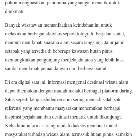
pohon menghasilkan panorama yang sangat menarik untuk
dinikmati.
Banyak wisatawan memanfaatkan keindahan ini untuk
melakukan berbagai aktivitas seperti fotografi, berjalan santai,
maupun menikmati suasana alam secara langsung. Jalur-jalur
setapak yang tersedia di beberapa kawasan hutan pinus
memungkinkan pengunjung menjelajahi area yang lebih luas
sambil menikmati pemandangan dari berbagai sudut.
Di era digital saat ini, informasi mengenai destinasi wisata alam
dapat ditemukan dengan mudah melalui berbagai platform daring.
Situs seperti kenjisushidenver.com sering menjadi salah satu
referensi yang membantu masyarakat menemukan berbagai
inspirasi perjalanan dan destinasi menarik untuk dikunjungi.
Kehadiran informasi yang mudah diakses membuat minat
masyarakat terhadap wisata alam, termasuk hutan pinus, semakin