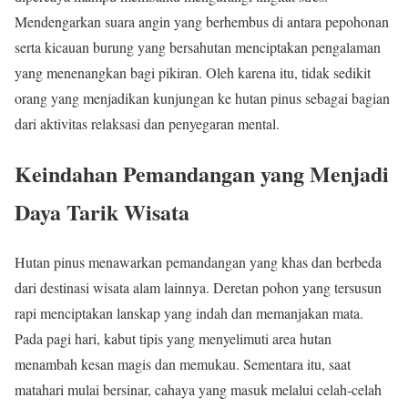
Mendengarkan suara angin yang berhembus di antara pepohonan
serta kicauan burung yang bersahutan menciptakan pengalaman
yang menenangkan bagi pikiran. Oleh karena itu, tidak sedikit
orang yang menjadikan kunjungan ke hutan pinus sebagai bagian
dari aktivitas relaksasi dan penyegaran mental.
Keindahan Pemandangan yang Menjadi
Daya Tarik Wisata
Hutan pinus menawarkan pemandangan yang khas dan berbeda
dari destinasi wisata alam lainnya. Deretan pohon yang tersusun
rapi menciptakan lanskap yang indah dan memanjakan mata.
Pada pagi hari, kabut tipis yang menyelimuti area hutan
menambah kesan magis dan memukau. Sementara itu, saat
matahari mulai bersinar, cahaya yang masuk melalui celah-celah