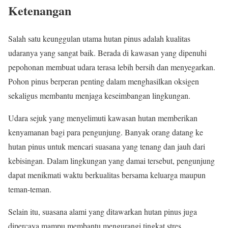
Ketenangan
Salah satu keunggulan utama hutan pinus adalah kualitas
udaranya yang sangat baik. Berada di kawasan yang dipenuhi
pepohonan membuat udara terasa lebih bersih dan menyegarkan.
Pohon pinus berperan penting dalam menghasilkan oksigen
sekaligus membantu menjaga keseimbangan lingkungan.
Udara sejuk yang menyelimuti kawasan hutan memberikan
kenyamanan bagi para pengunjung. Banyak orang datang ke
hutan pinus untuk mencari suasana yang tenang dan jauh dari
kebisingan. Dalam lingkungan yang damai tersebut, pengunjung
dapat menikmati waktu berkualitas bersama keluarga maupun
teman-teman.
Selain itu, suasana alami yang ditawarkan hutan pinus juga
dipercaya mampu membantu mengurangi tingkat stres.