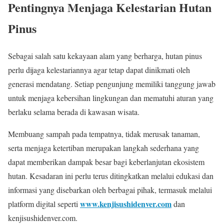
Pentingnya Menjaga Kelestarian Hutan
Pinus
Sebagai salah satu kekayaan alam yang berharga, hutan pinus
perlu dijaga kelestariannya agar tetap dapat dinikmati oleh
generasi mendatang. Setiap pengunjung memiliki tanggung jawab
untuk menjaga kebersihan lingkungan dan mematuhi aturan yang
berlaku selama berada di kawasan wisata.
Membuang sampah pada tempatnya, tidak merusak tanaman,
serta menjaga ketertiban merupakan langkah sederhana yang
dapat memberikan dampak besar bagi keberlanjutan ekosistem
hutan. Kesadaran ini perlu terus ditingkatkan melalui edukasi dan
informasi yang disebarkan oleh berbagai pihak, termasuk melalui
www.kenjisushidenver.com
platform digital seperti
dan
kenjisushidenver.com.