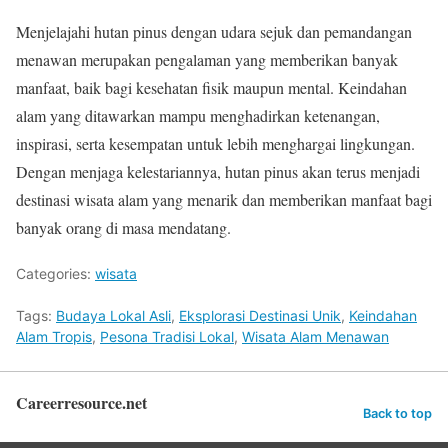
Menjelajahi hutan pinus dengan udara sejuk dan pemandangan
menawan merupakan pengalaman yang memberikan banyak
manfaat, baik bagi kesehatan fisik maupun mental. Keindahan
alam yang ditawarkan mampu menghadirkan ketenangan,
inspirasi, serta kesempatan untuk lebih menghargai lingkungan.
Dengan menjaga kelestariannya, hutan pinus akan terus menjadi
destinasi wisata alam yang menarik dan memberikan manfaat bagi
banyak orang di masa mendatang.
Categories:
wisata
Tags:
Budaya Lokal Asli
,
Eksplorasi Destinasi Unik
,
Keindahan
Alam Tropis
,
Pesona Tradisi Lokal
,
Wisata Alam Menawan
Careerresource.net
Back to top