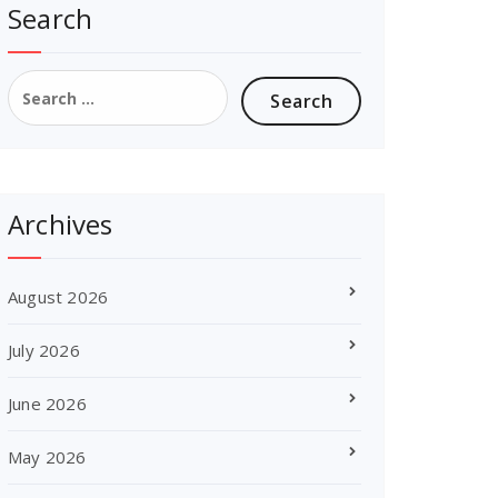
Search
Search
for:
Archives
August 2026
July 2026
June 2026
May 2026