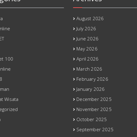
ya
August 2026
nline
July 2026
ET
June 2026
May 2026
bet 100
April 2026
nline
March 2026
8
February 2026
eman
January 2026
t Wisata
December 2025
egorized
November 2025
a
October 2025
September 2025