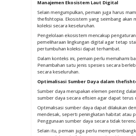
Manajemen Ekosistem Laut Digital
Selain mengumpulkan, pemain juga harus mamp
thefishtopia. Ekosistem yang seimbang akan
koleksi secara keseluruhan.
Pengelolaan ekosistem mencakup pengaturan j
pemeliharaan lingkungan digital agar tetap stab
pertumbuhan koleksi dapat terhambat.
Dalam konteks ini, pemain perlu memahami bah
Penambahan satu jenis spesies secara berl
secara keseluruhan.
Optimalisasi Sumber Daya dalam thefisht
Sumber daya merupakan elemen penting dalam
sumber daya secara efisien agar dapat terus 
Optimalisasi sumber daya dapat dilakukan de
mendesak, seperti peningkatan habitat atau pe
Penggunaan sumber daya secara tidak teren
Selain itu, pemain juga perlu mempertimban