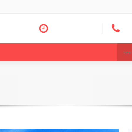
Search
for: