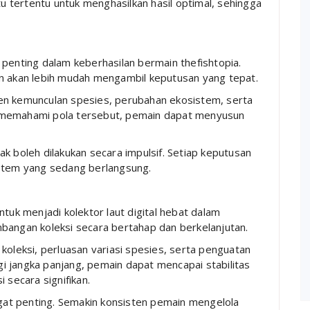
 tertentu untuk menghasilkan hasil optimal, sehingga
 penting dalam keberhasilan bermain thefishtopia.
akan lebih mudah mengambil keputusan yang tepat.
en kemunculan spesies, perubahan ekosistem, serta
 memahami pola tersebut, pemain dapat menyusun
k boleh dilakukan secara impulsif. Setiap keputusan
istem yang sedang berlangsung.
ntuk menjadi kolektor laut digital hebat dalam
bangan koleksi secara bertahap dan berkelanjutan.
koleksi, perluasan variasi spesies, serta penguatan
 jangka panjang, pemain dapat mencapai stabilitas
 secara signifikan.
ngat penting. Semakin konsisten pemain mengelola