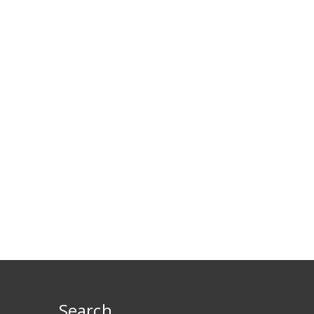
Search