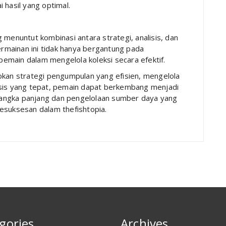
 hasil yang optimal.
 menuntut kombinasi antara strategi, analisis, dan
mainan ini tidak hanya bergantung pada
emain dalam mengelola koleksi secara efektif.
an strategi pengumpulan yang efisien, mengelola
isis yang tepat, pemain dapat berkembang menjadi
n jangka panjang dan pengelolaan sumber daya yang
esuksesan dalam thefishtopia.
gories
Archives