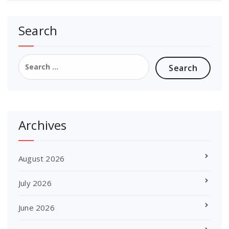
Search
Search
for:
Archives
August 2026
July 2026
June 2026