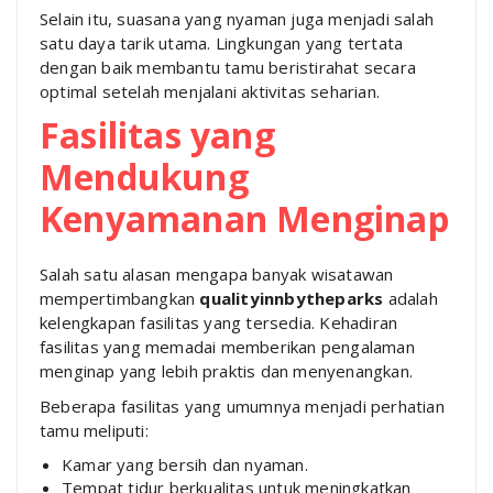
Selain itu, suasana yang nyaman juga menjadi salah
satu daya tarik utama. Lingkungan yang tertata
dengan baik membantu tamu beristirahat secara
optimal setelah menjalani aktivitas seharian.
Fasilitas yang
Mendukung
Kenyamanan Menginap
Salah satu alasan mengapa banyak wisatawan
mempertimbangkan
qualityinnbytheparks
adalah
kelengkapan fasilitas yang tersedia. Kehadiran
fasilitas yang memadai memberikan pengalaman
menginap yang lebih praktis dan menyenangkan.
Beberapa fasilitas yang umumnya menjadi perhatian
tamu meliputi:
Kamar yang bersih dan nyaman.
Tempat tidur berkualitas untuk meningkatkan