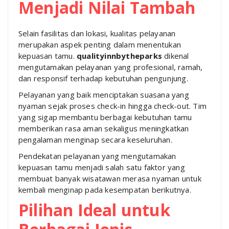
Menjadi Nilai Tambah
Selain fasilitas dan lokasi, kualitas pelayanan
merupakan aspek penting dalam menentukan
kepuasan tamu.
qualityinnbytheparks
dikenal
mengutamakan pelayanan yang profesional, ramah,
dan responsif terhadap kebutuhan pengunjung.
Pelayanan yang baik menciptakan suasana yang
nyaman sejak proses check-in hingga check-out. Tim
yang sigap membantu berbagai kebutuhan tamu
memberikan rasa aman sekaligus meningkatkan
pengalaman menginap secara keseluruhan.
Pendekatan pelayanan yang mengutamakan
kepuasan tamu menjadi salah satu faktor yang
membuat banyak wisatawan merasa nyaman untuk
kembali menginap pada kesempatan berikutnya.
Pilihan Ideal untuk