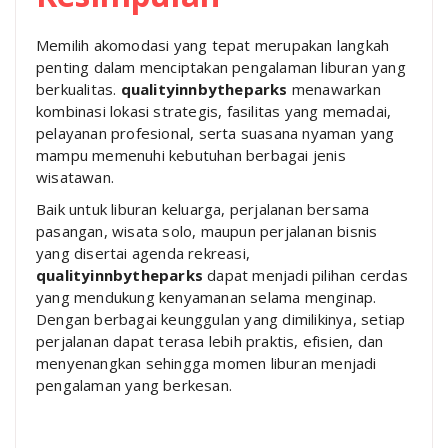
Memilih akomodasi yang tepat merupakan langkah
penting dalam menciptakan pengalaman liburan yang
berkualitas.
qualityinnbytheparks
menawarkan
kombinasi lokasi strategis, fasilitas yang memadai,
pelayanan profesional, serta suasana nyaman yang
mampu memenuhi kebutuhan berbagai jenis
wisatawan.
Baik untuk liburan keluarga, perjalanan bersama
pasangan, wisata solo, maupun perjalanan bisnis
yang disertai agenda rekreasi,
qualityinnbytheparks
dapat menjadi pilihan cerdas
yang mendukung kenyamanan selama menginap.
Dengan berbagai keunggulan yang dimilikinya, setiap
perjalanan dapat terasa lebih praktis, efisien, dan
menyenangkan sehingga momen liburan menjadi
pengalaman yang berkesan.