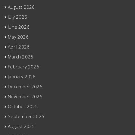
August 2026
July 2026
June 2026
May 2026
April 2026
March 2026
February 2026
January 2026
December 2025
November 2025
October 2025
September 2025
August 2025