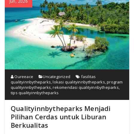
Jun, 2026
Oureeace
Uncategorized
fasilitas
qualityinnbytheparks
,
lokasi qualityinnbytheparks
,
program
qualityinnbytheparks
,
rekomendasi qualityinnbytheparks
,
tips qualityinnbytheparks
Qualityinnbytheparks Menjadi
Pilihan Cerdas untuk Liburan
Berkualitas