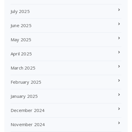
July 2025
June 2025
May 2025
April 2025
March 2025
February 2025
January 2025
December 2024
November 2024