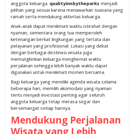
anggota keluarga.
qualityinnbytheparks
menjadi
pilihan yang sesuai karena menawarkan suasana yang
ramah serta mendukung aktivitas keluarga.
Anak-anak dapat menikmati waktu istirahat dengan
nyaman, sementara orang tua memperoleh
ketenangan berkat lingkungan yang tertata dan
pelayanan yang profesional. Lokasi yang dekat
dengan berbagai destinasi wisata juga
memungkinkan keluarga menghemat waktu
perjalanan sehingga lebih banyak waktu dapat
digunakan untuk menikmati momen bersama.
Bagi keluarga yang memiliki agenda wisata selama
beberapa hari, memilih akomodasi yang nyaman
tentu menjadi investasi penting agar seluruh
anggota keluarga tetap merasa segar dan
bersemangat setiap harinya.
Mendukung Perjalanan
Wisata yang Lebih