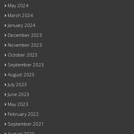
May 2024
March 2024
January 2024
December 2023
November 2023
October 2023
September 2023
August 2023
July 2023
June 2023
May 2023
February 2022
September 2021
August 2020