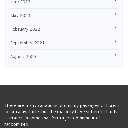
June 2023
May 2023
February 2022
September 2021
August 2020
There are many variations of dummy passages of Lorem
Ipsum a available, but the majority have suffered that is
alteration in some that form injected humour or
randomised.