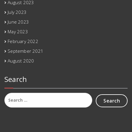
August 2023
July 2023
June 2023
May 2023
February 2022
September 2021
August 2020
Search
Search
for: