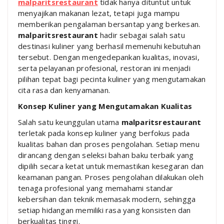
malparitsrestaurant
tidak hanya dituntut untuk
menyajikan makanan lezat, tetapi juga mampu
memberikan pengalaman bersantap yang berkesan.
malparitsrestaurant
hadir sebagai salah satu
destinasi kuliner yang berhasil memenuhi kebutuhan
tersebut. Dengan mengedepankan kualitas, inovasi,
serta pelayanan profesional, restoran ini menjadi
pilihan tepat bagi pecinta kuliner yang mengutamakan
cita rasa dan kenyamanan.
Konsep Kuliner yang Mengutamakan Kualitas
Salah satu keunggulan utama
malparitsrestaurant
terletak pada konsep kuliner yang berfokus pada
kualitas bahan dan proses pengolahan. Setiap menu
dirancang dengan seleksi bahan baku terbaik yang
dipilih secara ketat untuk memastikan kesegaran dan
keamanan pangan. Proses pengolahan dilakukan oleh
tenaga profesional yang memahami standar
kebersihan dan teknik memasak modern, sehingga
setiap hidangan memiliki rasa yang konsisten dan
berkualitas tinggi.