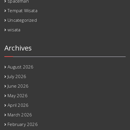
spaceman
Tempat Wisata
Uncategorized
wisata
Archives
August 2026
July 2026
June 2026
May 2026
April 2026
March 2026
February 2026