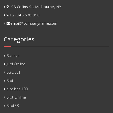
198 Collins St, Melbourne, NY
12) 345 678 910
email@companyname.com
Categories
Budaya
Judi Online
SBOBET
Slot
slot bet 100
Slot Online
SLot88