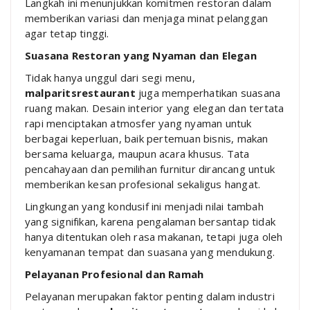
Langkah ini menunjukkan komitmen restoran dalam
memberikan variasi dan menjaga minat pelanggan
agar tetap tinggi.
Suasana Restoran yang Nyaman dan Elegan
Tidak hanya unggul dari segi menu,
malparitsrestaurant
juga memperhatikan suasana
ruang makan. Desain interior yang elegan dan tertata
rapi menciptakan atmosfer yang nyaman untuk
berbagai keperluan, baik pertemuan bisnis, makan
bersama keluarga, maupun acara khusus. Tata
pencahayaan dan pemilihan furnitur dirancang untuk
memberikan kesan profesional sekaligus hangat.
Lingkungan yang kondusif ini menjadi nilai tambah
yang signifikan, karena pengalaman bersantap tidak
hanya ditentukan oleh rasa makanan, tetapi juga oleh
kenyamanan tempat dan suasana yang mendukung.
Pelayanan Profesional dan Ramah
Pelayanan merupakan faktor penting dalam industri