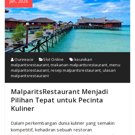
Jan, 2026
Oureeace
Slot Online
keunikan
malparitsrestaurant
,
makanan malparitsrestaurant
,
menu
malparitsrestaurant
,
resep malparitsrestaurant
,
ulasan
malparitsrestaurant
MalparitsRestaurant Menjadi
Pilihan Tepat untuk Pecinta
Kuliner
Dalam perkembangan dunia kuliner yang semakin
kompetitif, kehadiran sebuah restoran