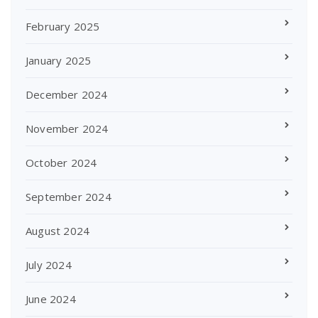
February 2025
January 2025
December 2024
November 2024
October 2024
September 2024
August 2024
July 2024
June 2024