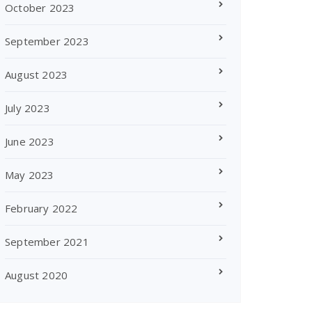
October 2023
September 2023
August 2023
July 2023
June 2023
May 2023
February 2022
September 2021
August 2020