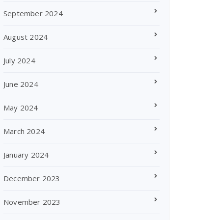
September 2024
August 2024
July 2024
June 2024
May 2024
March 2024
January 2024
December 2023
November 2023