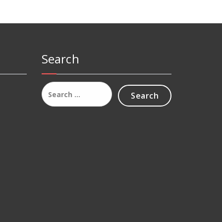
Search
Search
for: