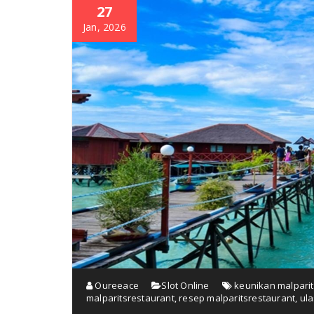
27
Jan, 2026
Oureeace
Slot Online
keunikan malpari
malparitsrestaurant
,
resep malparitsrestaurant
,
ula