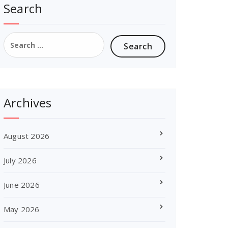
Search
Search
for:
Archives
August 2026
July 2026
June 2026
May 2026