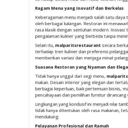
Ragam Menu yang Inovatif dan Berkelas
Keberagaman menu menjadi salah satu daya 
oleh berbagai kalangan. Restoran ini menawark
rasa klasik dengan sentuhan modern. Inovas
pengalaman kuliner yang berbeda tanpa mening
Selain itu,
malparitsrestaurant
secara berka
terhadap tren kuliner dan preferensi pelangg
memberikan variasi dan menjaga minat pelangg
Suasana Restoran yang Nyaman dan Eleg
Tidak hanya unggul dari segi menu,
malparit
makan. Desain interior yang elegan dan terta
berbagai keperluan, baik pertemuan bisnis, 
pencahayaan dan pemilihan furnitur dirancang
Lingkungan yang kondusif ini menjadi nilai ta
tidak hanya ditentukan oleh rasa makanan, t
mendukung.
Pelayanan Profesional dan Ramah