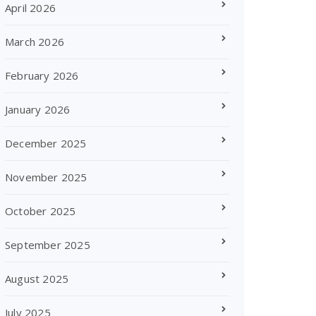
April 2026
March 2026
February 2026
January 2026
December 2025
November 2025
October 2025
September 2025
August 2025
July 2025