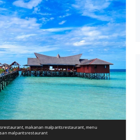
tsrestaurant
,
makanan malparitsrestaurant
,
menu
san malparitsrestaurant