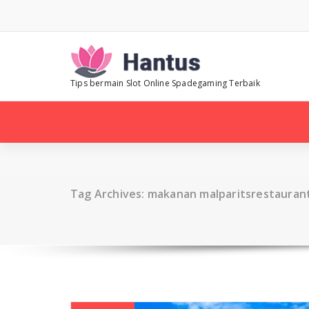
Skip
to
content
Tips bermain Slot Online Spadegaming Terbaik
Tag Archives: makanan malparitsrestauran