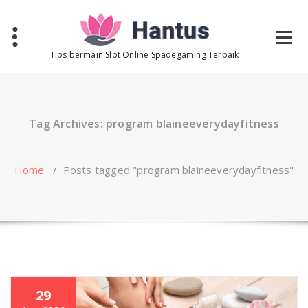
Skip
to
content
Tips bermain Slot Online Spadegaming Terbaik
Tag Archives: program blaineeverydayfitness
Home
/
Posts tagged "program blaineeverydayfitness"
29