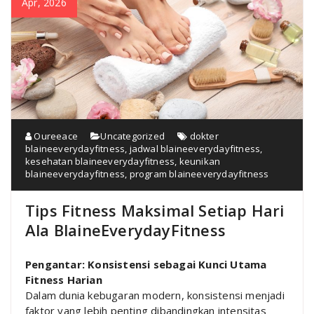
Apr, 2026
Oureeace
Uncategorized
dokter
blaineeverydayfitness
,
jadwal blaineeverydayfitness
,
kesehatan blaineeverydayfitness
,
keunikan
blaineeverydayfitness
,
program blaineeverydayfitness
Tips Fitness Maksimal Setiap Hari
Ala BlaineEverydayFitness
Pengantar: Konsistensi sebagai Kunci Utama
Fitness Harian
Dalam dunia kebugaran modern, konsistensi menjadi
faktor yang lebih penting dibandingkan intensitas