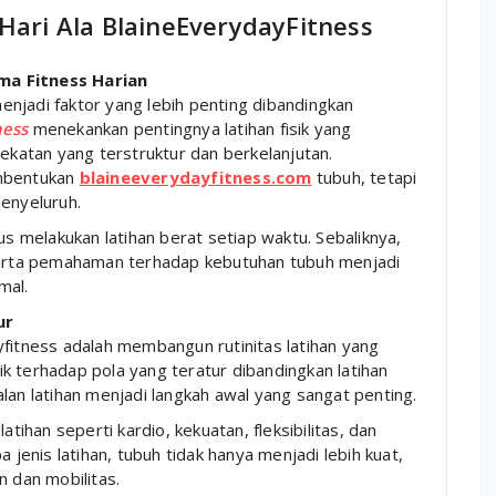
 Hari Ala BlaineEverydayFitness
ma Fitness Harian
njadi faktor yang lebih penting dibandingkan
ness
menekankan pentingnya latihan fisik yang
dekatan yang terstruktur dan berkelanjutan.
embentukan
blaineeverydayfitness.com
tubuh, tetapi
menyeluruh.
us melakukan latihan berat setiap waktu. Sebaliknya,
 serta pemahaman terhadap kebutuhan tubuh menjadi
mal.
ur
yfitness adalah membangun rutinitas latihan yang
k terhadap pola yang teratur dibandingkan latihan
lan latihan menjadi langkah awal yang sangat penting.
atihan seperti kardio, kekuatan, fleksibilitas, dan
enis latihan, tubuh tidak hanya menjadi lebih kuat,
n dan mobilitas.