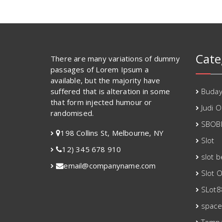
Cate
There are many variations of dummy
passages of Lorem Ipsum a
available, but the majority have
suffered that is alteration in some
Buda
that form injected humour or
Judi O
randomised.
SBOB
198 Collins St, Melbourne, NY
Slot
12) 345 678 910
slot 
email@companyname.com
Slot O
SLot8
spac