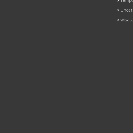
Tempa
Uncat
wisat