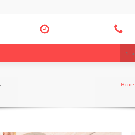
Search
for:
s
Home