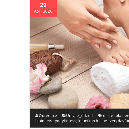
29
Apr, 2026
Oureeace
Uncategorized
dokter blaine
blaineeverydayfitness
,
keunikan blaineeverydayfi