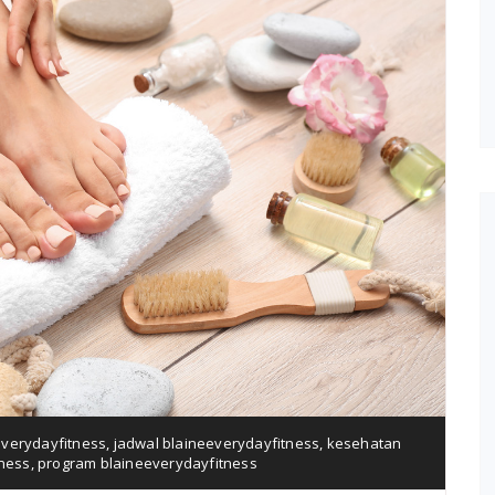
everydayfitness
,
jadwal blaineeverydayfitness
,
kesehatan
tness
,
program blaineeverydayfitness