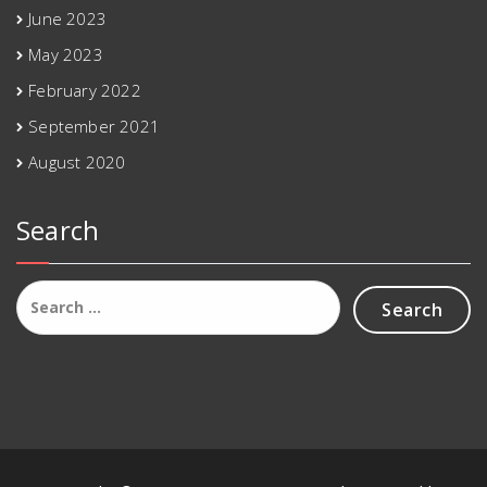
June 2023
May 2023
February 2022
September 2021
August 2020
Search
Search
for: