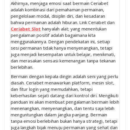
Akhirnya, menjaga emosi saat bermain Ceriabet
adalah kombinasi dari pemahaman permainan,
pengelolaan modal, disiplin diri, dan kesadaran
bahwa permainan adalah hiburan. Link Ceriabet dan
Ceriabet Slot
hanyalah alat; yang menentukan
pengalaman positif adalah bagaimana kita
menggunakannya. Dengan pendekatan ini, setiap
sesi permainan tidak hanya menyenangkan, tetapi
juga menjadi kesempatan untuk belajar, menikmati,
dan merasakan sensasi kemenangan tanpa tekanan
berlebihan.
Bermain dengan kepala dingin adalah seni yang perlu
diasah. Ceriabet menawarkan platform, mesin slot,
dan fitur login yang memudahkan, tetapi
keberhasilan sejati datang dari kontrol diri. Mengikuti
panduan ini akan membuat pengalaman bermain lebih
menenangkan, menyenangkan, dan tentu saja lebih
menguntungkan dalam jangka panjang. Bermain
tanpa emosi berlebihan bukan hanya strategi, tetapi
juga langkah bijak menuju permainan yang sehat dan