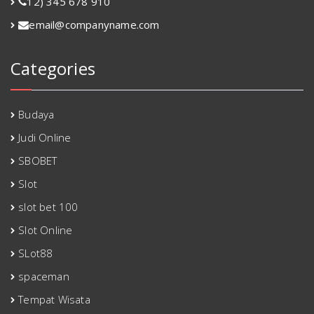
12) 345 678 910
email@companyname.com
Categories
Budaya
Judi Online
SBOBET
Slot
slot bet 100
Slot Online
SLot88
spaceman
Tempat Wisata