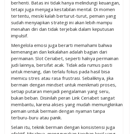
berhenti. Batas ini tidak hanya melindungi keuangan,
tetapi juga menjaga kestabilan mental. Di momen
tertentu, meski kalah berturut-turut, pemain yang
sudah menyiapkan strategi ini akan lebih mampu
menahan diri dan tidak terjebak dalam keputusan
impulsif.
Mengelola emosi juga berarti memahami bahwa
kemenangan dan kekalahan adalah bagian dari
permainan. Slot Ceriabet, seperti halnya permainan
judi lainnya, bersifat acak. Tidak ada rumus pasti
untuk menang, dan terlalu fokus pada hasil bisa
memicu stres atau rasa frustrasi. Sebaliknya, jika
bermain dengan mindset untuk menikmati proses,
setiap putaran menjadi pengalaman yang seru,
bukan beban. Disinilah peran Link Ceriabet sangat
membantu, karena akses yang mudah memungkinkan
pemain untuk bermain dengan nyaman tanpa
terburu-buru atau panik.
Selain itu, teknik bermain dengan konsistensi juga
efektif. Misalnya, menggunakan taruhan kecil yang