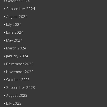
October 2024
September 2024
August 2024
July 2024
June 2024
May 2024
March 2024
January 2024
December 2023
November 2023
October 2023
September 2023
August 2023
July 2023