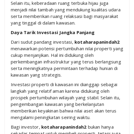
Selain itu, keberadaan ruang terbuka hijau juga
menjadi nilai tambah yang mendukung kualitas udara
serta memberikan ruang relaksasi bagi masyarakat
yang tinggal di dalam kawasan.
Daya Tarik Investasi Jangka Panjang
Dari sudut pandang investasi,
kotaharapanindah2
menawarkan potensi pertumbuhan nilai properti yang
cukup menjanjikan. Hal ini didukung oleh
perkembangan infrastruktur yang terus berlangsung
serta meningkatnya permintaan terhadap hunian di
kawasan yang strategis.
Investasi properti di kawasan ini dianggap sebagai
langkah yang relatif aman karena didukung oleh
prospek pertumbuhan wilayah yang stabil. Selain itu,
pengembangan kawasan yang berkelanjutan
memberikan keyakinan bahwa nilai aset akan terus
mengalami peningkatan seiring waktu.
Bagi investor,
kotaharapanindah2
bukan hanya
sekadar tempat untuk membeli properti, tetapi juga