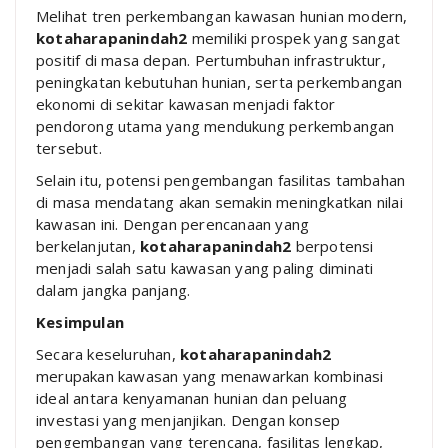
Melihat tren perkembangan kawasan hunian modern,
kotaharapanindah2
memiliki prospek yang sangat
positif di masa depan. Pertumbuhan infrastruktur,
peningkatan kebutuhan hunian, serta perkembangan
ekonomi di sekitar kawasan menjadi faktor
pendorong utama yang mendukung perkembangan
tersebut.
Selain itu, potensi pengembangan fasilitas tambahan
di masa mendatang akan semakin meningkatkan nilai
kawasan ini. Dengan perencanaan yang
berkelanjutan,
kotaharapanindah2
berpotensi
menjadi salah satu kawasan yang paling diminati
dalam jangka panjang.
Kesimpulan
Secara keseluruhan,
kotaharapanindah2
merupakan kawasan yang menawarkan kombinasi
ideal antara kenyamanan hunian dan peluang
investasi yang menjanjikan. Dengan konsep
pengembangan yang terencana, fasilitas lengkap,