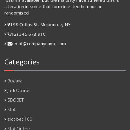
alteration in some that form injected humour or
randomised.
198 Collins St, Melbourne, NY
12) 345 678 910
email@companyname.com
Categories
Budaya
Judi Online
SBOBET
Slot
slot bet 100
Slot Online