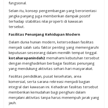
fungsional.
Selain itu, konsep pengembangan yang berorientasi
jangka panjang juga memberikan dampak positif
terhadap stabilitas nilai properti di kawasan
tersebut.
Fasilitas Penunjang Kehidupan Modern
Dalam dunia hunian modern, ketersediaan fasilitas
menjadi salah satu faktor penting yang memengaruhi
keputusan seseorang dalam memilih tempat tinggal.
kotaharapanindah2
memahami kebutuhan tersebut
dengan menghadirkan berbagai fasilitas penunjang
yang mendukung aktivitas sehari-hari masyarakat.
Fasilitas pendidikan, pusat kesehatan, area
komersial, serta sarana rekreasi menjadi bagian
integral dari kawasan ini. Kehadiran fasilitas tersebut
memberikan kemudahan bagi penghuni dalam
menjalani aktivitas tanpa harus menempuh jarak yang
jauh.