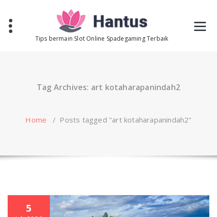
Skip
to
content
Tips bermain Slot Online Spadegaming Terbaik
Tag Archives: art kotaharapanindah2
Home
/
Posts tagged "art kotaharapanindah2"
5