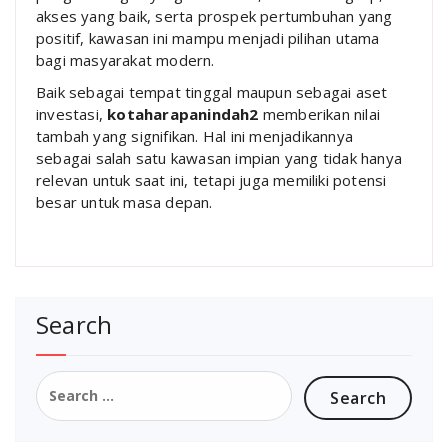
akses yang baik, serta prospek pertumbuhan yang
positif, kawasan ini mampu menjadi pilihan utama
bagi masyarakat modern.
Baik sebagai tempat tinggal maupun sebagai aset
investasi,
kotaharapanindah2
memberikan nilai
tambah yang signifikan. Hal ini menjadikannya
sebagai salah satu kawasan impian yang tidak hanya
relevan untuk saat ini, tetapi juga memiliki potensi
besar untuk masa depan.
Search
Search
for: