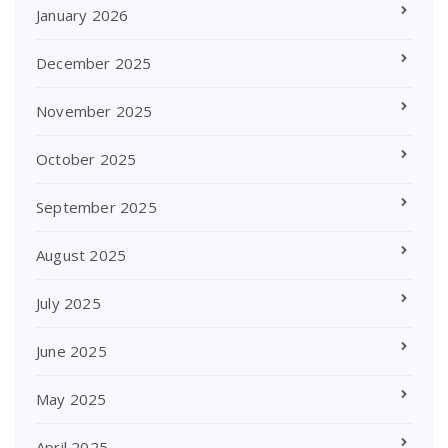
January 2026
December 2025
November 2025
October 2025
September 2025
August 2025
July 2025
June 2025
May 2025
April 2025