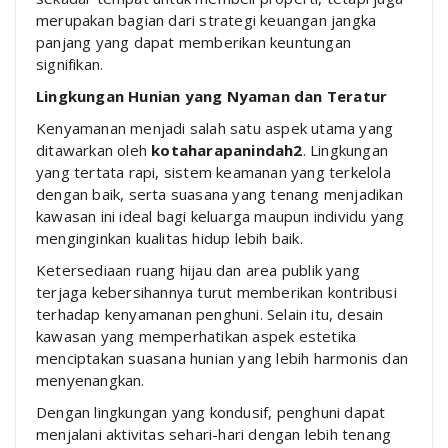
merupakan bagian dari strategi keuangan jangka
panjang yang dapat memberikan keuntungan
signifikan.
Lingkungan Hunian yang Nyaman dan Teratur
Kenyamanan menjadi salah satu aspek utama yang
ditawarkan oleh
kotaharapanindah2
. Lingkungan
yang tertata rapi, sistem keamanan yang terkelola
dengan baik, serta suasana yang tenang menjadikan
kawasan ini ideal bagi keluarga maupun individu yang
menginginkan kualitas hidup lebih baik.
Ketersediaan ruang hijau dan area publik yang
terjaga kebersihannya turut memberikan kontribusi
terhadap kenyamanan penghuni. Selain itu, desain
kawasan yang memperhatikan aspek estetika
menciptakan suasana hunian yang lebih harmonis dan
menyenangkan.
Dengan lingkungan yang kondusif, penghuni dapat
menjalani aktivitas sehari-hari dengan lebih tenang