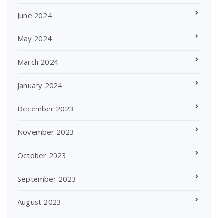
June 2024
May 2024
March 2024
January 2024
December 2023
November 2023
October 2023
September 2023
August 2023