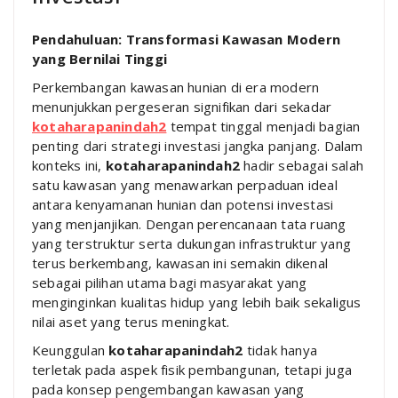
Pendahuluan: Transformasi Kawasan Modern
yang Bernilai Tinggi
Perkembangan kawasan hunian di era modern
menunjukkan pergeseran signifikan dari sekadar
kotaharapanindah2
tempat tinggal menjadi bagian
penting dari strategi investasi jangka panjang. Dalam
konteks ini,
kotaharapanindah2
hadir sebagai salah
satu kawasan yang menawarkan perpaduan ideal
antara kenyamanan hunian dan potensi investasi
yang menjanjikan. Dengan perencanaan tata ruang
yang terstruktur serta dukungan infrastruktur yang
terus berkembang, kawasan ini semakin dikenal
sebagai pilihan utama bagi masyarakat yang
menginginkan kualitas hidup yang lebih baik sekaligus
nilai aset yang terus meningkat.
Keunggulan
kotaharapanindah2
tidak hanya
terletak pada aspek fisik pembangunan, tetapi juga
pada konsep pengembangan kawasan yang