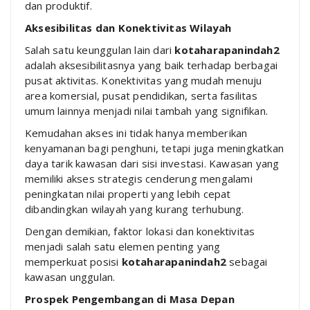
dan produktif.
Aksesibilitas dan Konektivitas Wilayah
Salah satu keunggulan lain dari
kotaharapanindah2
adalah aksesibilitasnya yang baik terhadap berbagai
pusat aktivitas. Konektivitas yang mudah menuju
area komersial, pusat pendidikan, serta fasilitas
umum lainnya menjadi nilai tambah yang signifikan.
Kemudahan akses ini tidak hanya memberikan
kenyamanan bagi penghuni, tetapi juga meningkatkan
daya tarik kawasan dari sisi investasi. Kawasan yang
memiliki akses strategis cenderung mengalami
peningkatan nilai properti yang lebih cepat
dibandingkan wilayah yang kurang terhubung.
Dengan demikian, faktor lokasi dan konektivitas
menjadi salah satu elemen penting yang
memperkuat posisi
kotaharapanindah2
sebagai
kawasan unggulan.
Prospek Pengembangan di Masa Depan