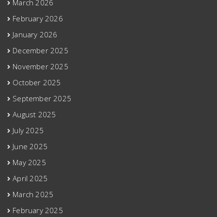
March 2026
February 2026
January 2026
December 2025
November 2025
October 2025
September 2025
August 2025
July 2025
June 2025
May 2025
April 2025
March 2025
February 2025