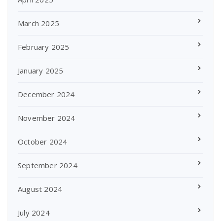
March 2025
February 2025
January 2025
December 2024
November 2024
October 2024
September 2024
August 2024
July 2024