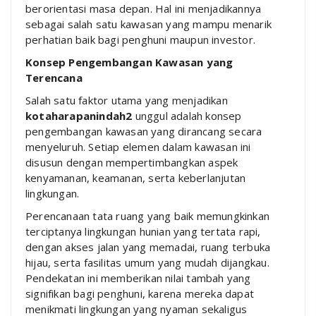
berorientasi masa depan. Hal ini menjadikannya
sebagai salah satu kawasan yang mampu menarik
perhatian baik bagi penghuni maupun investor.
Konsep Pengembangan Kawasan yang
Terencana
Salah satu faktor utama yang menjadikan
kotaharapanindah2
unggul adalah konsep
pengembangan kawasan yang dirancang secara
menyeluruh. Setiap elemen dalam kawasan ini
disusun dengan mempertimbangkan aspek
kenyamanan, keamanan, serta keberlanjutan
lingkungan.
Perencanaan tata ruang yang baik memungkinkan
terciptanya lingkungan hunian yang tertata rapi,
dengan akses jalan yang memadai, ruang terbuka
hijau, serta fasilitas umum yang mudah dijangkau.
Pendekatan ini memberikan nilai tambah yang
signifikan bagi penghuni, karena mereka dapat
menikmati lingkungan yang nyaman sekaligus