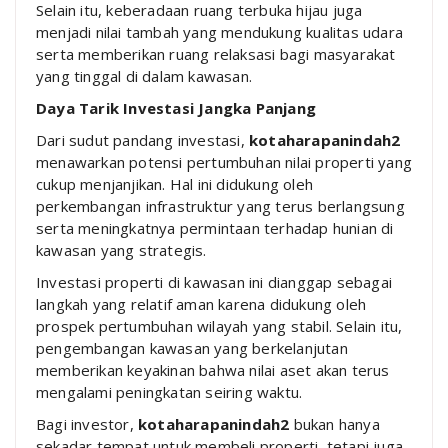
Selain itu, keberadaan ruang terbuka hijau juga
menjadi nilai tambah yang mendukung kualitas udara
serta memberikan ruang relaksasi bagi masyarakat
yang tinggal di dalam kawasan.
Daya Tarik Investasi Jangka Panjang
Dari sudut pandang investasi,
kotaharapanindah2
menawarkan potensi pertumbuhan nilai properti yang
cukup menjanjikan. Hal ini didukung oleh
perkembangan infrastruktur yang terus berlangsung
serta meningkatnya permintaan terhadap hunian di
kawasan yang strategis.
Investasi properti di kawasan ini dianggap sebagai
langkah yang relatif aman karena didukung oleh
prospek pertumbuhan wilayah yang stabil. Selain itu,
pengembangan kawasan yang berkelanjutan
memberikan keyakinan bahwa nilai aset akan terus
mengalami peningkatan seiring waktu.
Bagi investor,
kotaharapanindah2
bukan hanya
sekadar tempat untuk membeli properti, tetapi juga