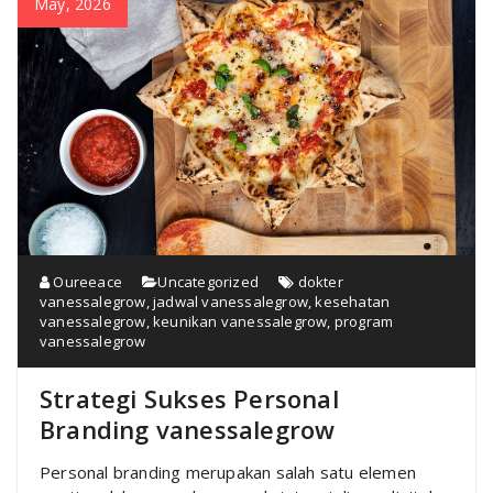
May, 2026
Oureeace
Uncategorized
dokter
vanessalegrow
,
jadwal vanessalegrow
,
kesehatan
vanessalegrow
,
keunikan vanessalegrow
,
program
vanessalegrow
Strategi Sukses Personal
Branding vanessalegrow
Personal branding merupakan salah satu elemen