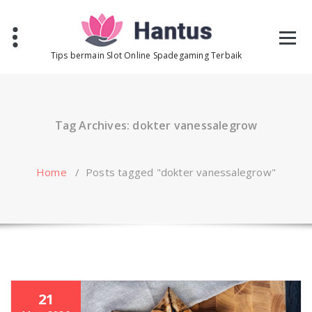
Skip
to
content
Tips bermain Slot Online Spadegaming Terbaik
Tag Archives: dokter vanessalegrow
Home
/
Posts tagged "dokter vanessalegrow"
21