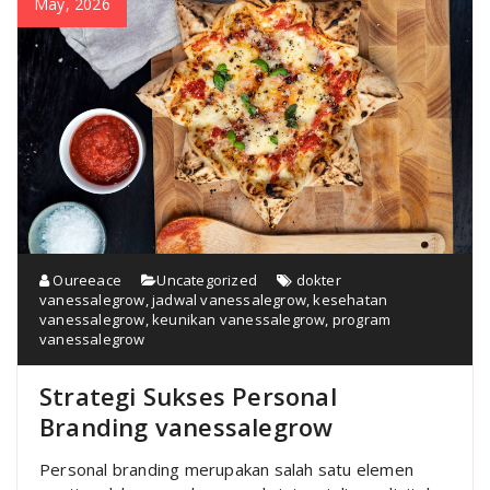
May, 2026
Oureeace
Uncategorized
dokter
vanessalegrow
,
jadwal vanessalegrow
,
kesehatan
vanessalegrow
,
keunikan vanessalegrow
,
program
vanessalegrow
Strategi Sukses Personal
Branding vanessalegrow
Personal branding merupakan salah satu elemen