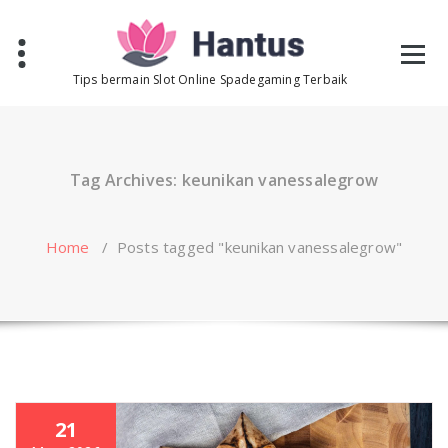
Skip
to
content
Tips bermain Slot Online Spadegaming Terbaik
Tag Archives: keunikan vanessalegrow
Home
/
Posts tagged "keunikan vanessalegrow"
21