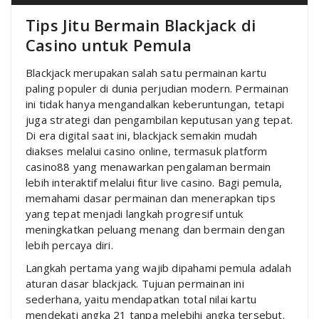
Tips Jitu Bermain Blackjack di
Casino untuk Pemula
Blackjack merupakan salah satu permainan kartu
paling populer di dunia perjudian modern. Permainan
ini tidak hanya mengandalkan keberuntungan, tetapi
juga strategi dan pengambilan keputusan yang tepat.
Di era digital saat ini, blackjack semakin mudah
diakses melalui casino online, termasuk platform
casino88 yang menawarkan pengalaman bermain
lebih interaktif melalui fitur live casino. Bagi pemula,
memahami dasar permainan dan menerapkan tips
yang tepat menjadi langkah progresif untuk
meningkatkan peluang menang dan bermain dengan
lebih percaya diri.
Langkah pertama yang wajib dipahami pemula adalah
aturan dasar blackjack. Tujuan permainan ini
sederhana, yaitu mendapatkan total nilai kartu
mendekati angka 21 tanpa melebihi angka tersebut.