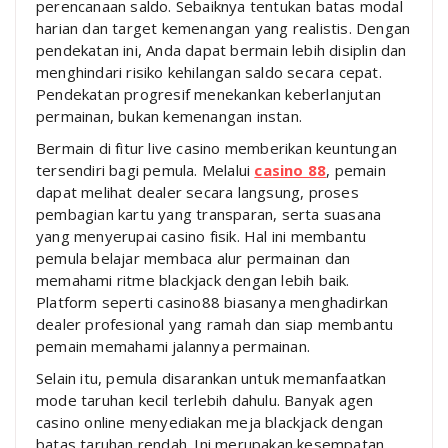
perencanaan saldo. Sebaiknya tentukan batas modal
harian dan target kemenangan yang realistis. Dengan
pendekatan ini, Anda dapat bermain lebih disiplin dan
menghindari risiko kehilangan saldo secara cepat.
Pendekatan progresif menekankan keberlanjutan
permainan, bukan kemenangan instan.
Bermain di fitur live casino memberikan keuntungan
tersendiri bagi pemula. Melalui
casino 88
, pemain
dapat melihat dealer secara langsung, proses
pembagian kartu yang transparan, serta suasana
yang menyerupai casino fisik. Hal ini membantu
pemula belajar membaca alur permainan dan
memahami ritme blackjack dengan lebih baik.
Platform seperti casino88 biasanya menghadirkan
dealer profesional yang ramah dan siap membantu
pemain memahami jalannya permainan.
Selain itu, pemula disarankan untuk memanfaatkan
mode taruhan kecil terlebih dahulu. Banyak agen
casino online menyediakan meja blackjack dengan
batas taruhan rendah. Ini merupakan kesempatan