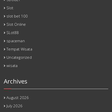
Slot
slot bet 100
Slot Online
SLot88
spaceman
Tempat Wisata
Uncategorized
wisata
Archives
August 2026
July 2026