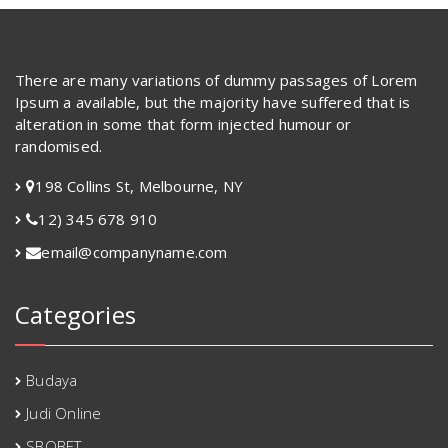
There are many variations of dummy passages of Lorem
Ipsum a available, but the majority have suffered that is
alteration in some that form injected humour or
randomised.
198 Collins St, Melbourne, NY
12) 345 678 910
email@companyname.com
Categories
Budaya
Judi Online
SBOBET