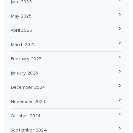
June 2025
May 2025
April 2025
March 2025
February 2025
January 2025
December 2024
November 2024
October 2024
September 2024