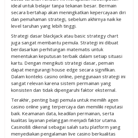
ideal untuk belajar tanpa tekanan besar. Bermain
secara bertahap akan meningkatkan kepercayaan diri
dan pemahaman strategi, sebelum akhirnya naik ke
level taruhan yang lebih tinggi.
Strategi dasar blackjack atau basic strategy chart
juga sangat membantu pemula. Strategi ini dibuat
berdasarkan perhitungan matematis untuk
menentukan keputusan terbaik dalam setiap situasi
kartu. Dengan mengikuti strategi dasar, pemain
dapat mengurangi house edge secara signifikan.
Dalam konteks casino online, penggunaan strategi ini
sangat relevan karena sistem permainan yang
konsisten dan tidak dipengaruhi faktor eksternal.
Terakhir, penting bagi pemula untuk memilih agen
casino online yang terpercaya dan memiliki reputasi
baik. Keamanan data, keadilan permainan, serta
kualitas layanan pelanggan menjadi faktor utama.
Casino88 dikenal sebagai salah satu platform yang
menyediakan pengalaman live casino berkualitas