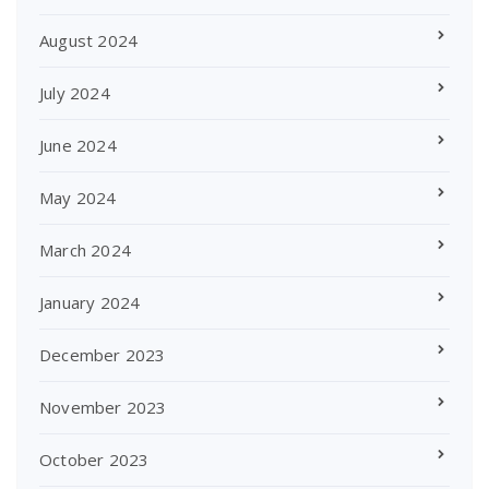
August 2024
July 2024
June 2024
May 2024
March 2024
January 2024
December 2023
November 2023
October 2023