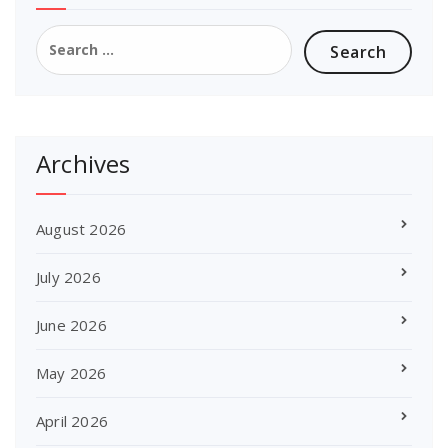
Search
for:
Archives
August 2026
July 2026
June 2026
May 2026
April 2026