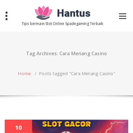
Skip
to
content
Tips bermain Slot Online Spadegaming Terbaik
Tag Archives: Cara Menang Casino
Home
/
Posts tagged "Cara Menang Casino"
10