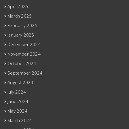
April 2025
March 2025
February 2025
January 2025
December 2024
November 2024
October 2024
September 2024
August 2024
July 2024
June 2024
May 2024
March 2024