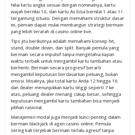
Nilai kartu angka sesuai dengan nominalnya, kartu
wajah bernilai 10, dan kartu As bisa bernilai 1 atau 11
tergantung situasi. Dengan memahami struktur dasar
ini, pemain dapat mulai membangun strategi bermain
yang lebih terarah di casino online live.
Tips jitu berikutnya adalah memahami konsep hit,
stand, double down, dan split. Banyak pemula yang
bermain secara impulsif tanpa mengetahui kapan
waktu terbaik untuk mengambil kartu tambahan atau
berhenti. Bermain secara progresif berarti
mengambil keputusan berdasarkan peluang, bukan
emosi. Misalnya, jika total kartu Anda 12 hingga 16
dan dealer menunjukkan kartu tinggi seperti 7 ke
atas, peluang dealer menang cukup besar, sehingga
keputusan mengambil kartu tambahan bisa menjadi
pilihan rasional.
Manajemen modal juga menjadi kunci penting dalam
bermain blackjack di agen casino online. Pemula
sering kali terjebak bermain terlalu agresif tanpa