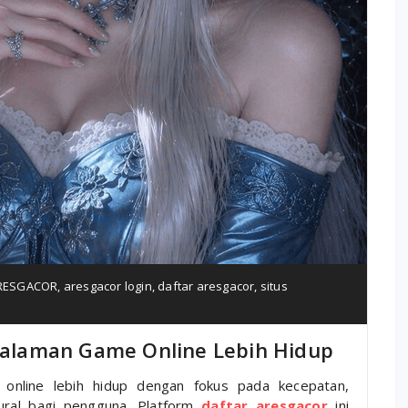
RESGACOR
,
aresgacor login
,
daftar aresgacor
,
situs
alaman Game Online Lebih Hidup
nline lebih hidup dengan fokus pada kecepatan,
ural bagi pengguna. Platform
daftar aresgacor
ini