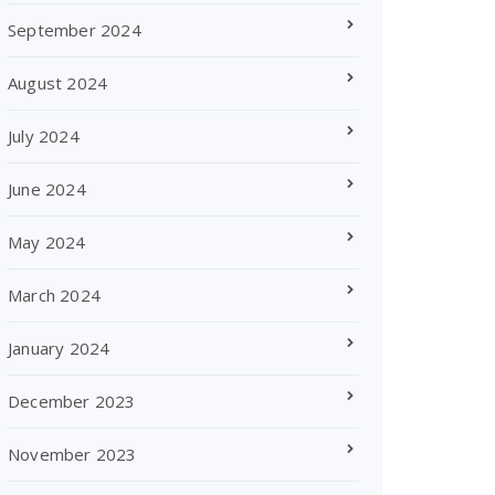
September 2024
August 2024
July 2024
June 2024
May 2024
March 2024
January 2024
December 2023
November 2023