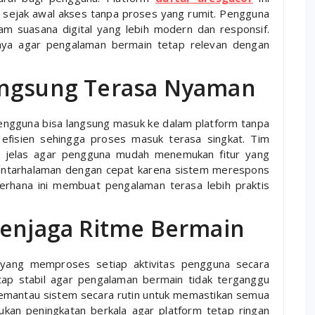
us sejak awal akses tanpa proses yang rumit. Pengguna
am suasana digital yang lebih modern dan responsif.
a agar pengalaman bermain tetap relevan dengan
angsung Terasa Nyaman
gguna bisa langsung masuk ke dalam platform tanpa
 efisien sehingga proses masuk terasa singkat. Tim
jelas agar pengguna mudah menemukan fitur yang
 antarhalaman dengan cepat karena sistem merespons
derhana ini membuat pengalaman terasa lebih praktis
Menjaga Ritme Bermain
yang memproses setiap aktivitas pengguna secara
tap stabil agar pengalaman bermain tidak terganggu
memantau sistem secara rutin untuk memastikan semua
ukan peningkatan berkala agar platform tetap ringan