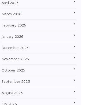
April 2026
March 2026
February 2026
January 2026
December 2025
November 2025
October 2025
September 2025
August 2025
July 2025