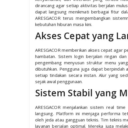
dirancang agar setiap aktivitas berjalan mul
dapat langsung menikmati berbagai fitur dal
ARESGACOR terus mengembangkan sistemny
kebutuhan hiburan masa kini.
Akses Cepat yang L
ARESGACOR memberikan akses cepat agar pen
hambatan. Sistem login berjalan ringan dan
pengembang menyusun struktur menu yang 
dibutuhkan. Pengguna juga dapat berpindah
setiap tindakan secara instan. Alur yang se
sejak awal penggunaan.
Sistem Stabil yang 
ARESGACOR menjalankan sistem real time 
langsung. Platform ini menjaga performa te
oleh jeda atau gangguan teknis. Tim teknis 
layanan berjalan optimal. Mereka juga melak