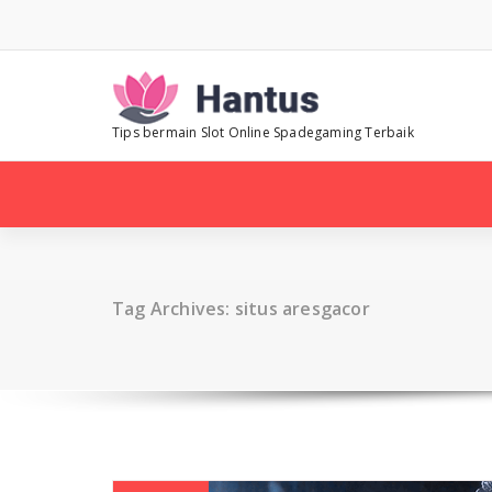
Skip
to
content
Tips bermain Slot Online Spadegaming Terbaik
Tag Archives: situs aresgacor