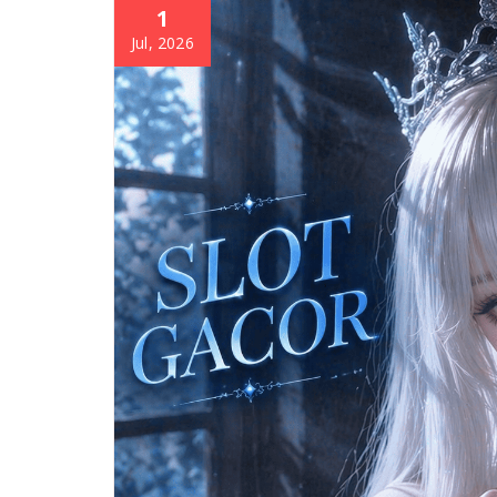
1
Jul, 2026