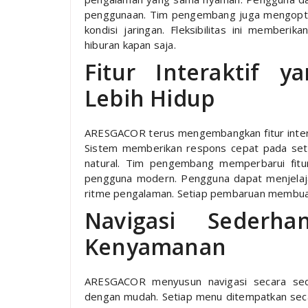
penggunaan. Tim pengembang juga mengoptim
kondisi jaringan. Fleksibilitas ini member
hiburan kapan saja.
Fitur Interaktif 
Lebih Hidup
ARESGACOR terus mengembangkan fitur intera
Sistem memberikan respons cepat pada setia
natural. Tim pengembang memperbarui fitu
pengguna modern. Pengguna dapat menjelaj
ritme pengalaman. Setiap pembaruan membuat p
Navigasi Sederh
Kenyamanan
ARESGACOR menyusun navigasi secara sede
dengan mudah. Setiap menu ditempatkan sec