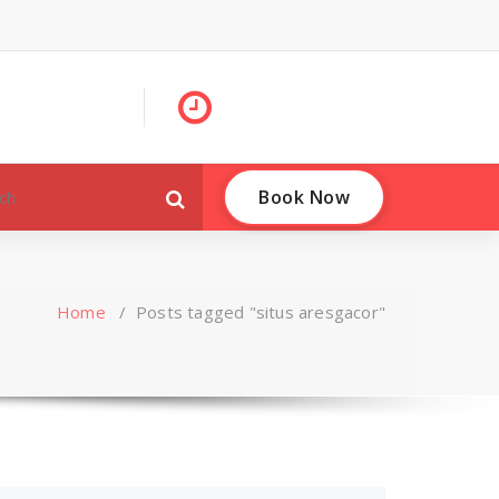
Book Now
Home
/
Posts tagged "situs aresgacor"