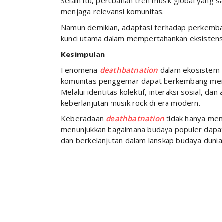
Selain itu, perubahan tren musik global yang 
menjaga relevansi komunitas.
Namun demikian, adaptasi terhadap perkemban
kunci utama dalam mempertahankan eksisten
Kesimpulan
Fenomena
deathbatnation
dalam ekosistem 
komunitas penggemar dapat berkembang menjad
Melalui identitas kolektif, interaksi sosial, d
keberlanjutan musik rock di era modern.
Keberadaan
deathbatnation
tidak hanya menc
menunjukkan bagaimana budaya populer dapat
dan berkelanjutan dalam lanskap budaya dunia