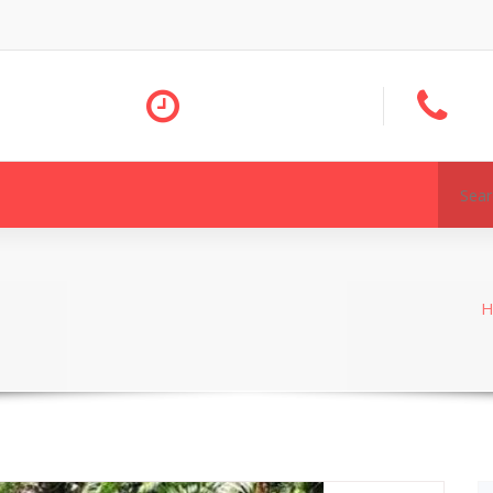
Search
for: