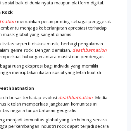
si sosial baik di dunia nyata maupun platform digital.
a Rock
tnation
memainkan peran penting sebagai penggerak
 membantu menjaga keberlanjutan apresiasi terhadap
n musik global yang sangat dinamis.
ktivitas seperti diskusi musik, berbagi pengalaman
alam genre rock. Dengan demikian,
deathbatnation
memperkuat hubungan antara musisi dan pendengar.
ebagai ruang ekspresi bagi individu yang memiliki
ngga menciptakan ikatan sosial yang lebih kuat di
Deathbatnation
aruh besar terhadap evolusi
deathbatnation
. Media
 musik telah memperluas jangkauan komunitas ini
lintas negara tanpa batasan geografis.
g menjadi komunitas global yang terhubung secara
ngga perkembangan industri rock dapat terjadi secara