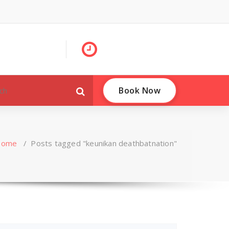
Book Now
Home
/
Posts tagged "keunikan deathbatnation"