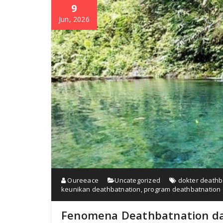
9
Jun, 2026
Oureeace
Uncategorized
dokter deathb
keunikan deathbatnation
,
program deathbatnation
Fenomena Deathbatnation da