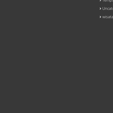
Tempa
Uncat
wisat