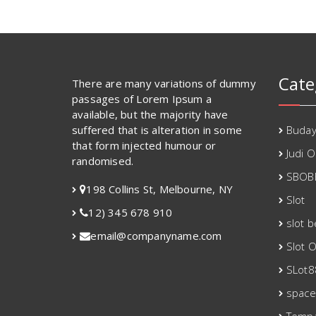
Cate
There are many variations of dummy
passages of Lorem Ipsum a
available, but the majority have
suffered that is alteration in some
Buda
that form injected humour or
Judi O
randomised.
SBOB
198 Collins St, Melbourne, NY
Slot
12) 345 678 910
slot 
email@companyname.com
Slot O
SLot8
spac