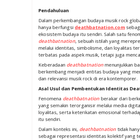
Pendahuluan
Dalam perkembangan budaya musik rock globa
hanya berfungsi
deathbatnation.com
sebaga
ekosistem budaya itu sendiri. Salah satu feno
deathbatnation
, sebuah istilah yang merep
melalui identitas, simbolisme, dan loyalitas 
terbatas pada aspek musik, tetapi juga mencaku
Keberadaan
deathbatnation
menunjukkan ba
berkembang menjadi entitas budaya yang memi
dan relevansi musik rock di era kontemporer.
Asal Usul dan Pembentukan Identitas De
Fenomena
deathbatnation
berakar dari ber
yang semakin terorganisir melalui media digita
loyalitas, serta keterikatan emosional terhada
itu sendiri.
Dalam konteks ini,
deathbatnation
tidak hany
sebagai representasi identitas kolektif yang