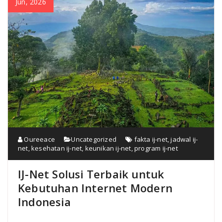
Jun, 2026
Oureeace
Uncategorized
fakta ij-net
,
jadwal ij-
net
,
kesehatan ij-net
,
keunikan ij-net
,
program ij-net
IJ-Net Solusi Terbaik untuk
Kebutuhan Internet Modern
Indonesia