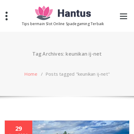
Skip
to
content
Tips bermain Slot Online Spadegaming Terbaik
Tag Archives: keunikan ij-net
Home
/
Posts tagged "keunikan ij-net"
29