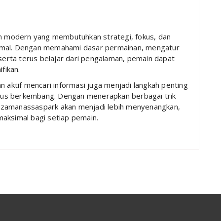
 modern yang membutuhkan strategi, fokus, dan
timal. Dengan memahami dasar permainan, mengatur
 serta terus belajar dari pengalaman, pemain dapat
fikan.
n aktif mencari informasi juga menjadi langkah penting
rus berkembang. Dengan menerapkan berbagai trik
zzamanassaspark akan menjadi lebih menyenangkan,
aksimal bagi setiap pemain.