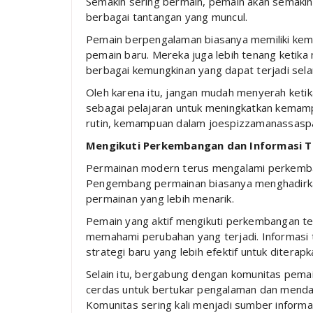
Semakin sering bermain, pemain akan semaki
berbagai tantangan yang muncul.
Pemain berpengalaman biasanya memiliki kem
pemain baru. Mereka juga lebih tenang keti
berbagai kemungkinan yang dapat terjadi sel
Oleh karena itu, jangan mudah menyerah ketik
sebagai pelajaran untuk meningkatkan kemamp
rutin, kemampuan dalam joespizzamanassasp
Mengikuti Perkembangan dan Informasi T
Permainan modern terus mengalami perkemba
Pengembang permainan biasanya menghadirkan
permainan yang lebih menarik.
Pemain yang aktif mengikuti perkembangan ter
memahami perubahan yang terjadi. Informas
strategi baru yang lebih efektif untuk diterapk
Selain itu, bergabung dengan komunitas pema
cerdas untuk bertukar pengalaman dan mendapa
Komunitas sering kali menjadi sumber informa