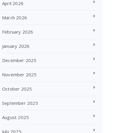
April 2026
March 2026
February 2026
January 2026
December 2025
November 2025
October 2025
September 2025
August 2025
July 2025