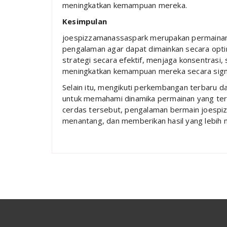
meningkatkan kemampuan mereka.
Kesimpulan
joespizzamanassaspark merupakan permainan
pengalaman agar dapat dimainkan secara op
strategi secara efektif, menjaga konsentrasi,
meningkatkan kemampuan mereka secara signi
Selain itu, mengikuti perkembangan terbaru da
untuk memahami dinamika permainan yang te
cerdas tersebut, pengalaman bermain joespi
menantang, dan memberikan hasil yang lebih m