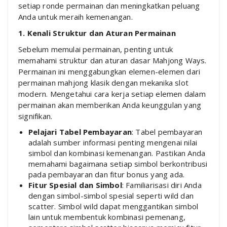
setiap ronde permainan dan meningkatkan peluang
Anda untuk meraih kemenangan.
1. Kenali Struktur dan Aturan Permainan
Sebelum memulai permainan, penting untuk
memahami struktur dan aturan dasar Mahjong Ways.
Permainan ini menggabungkan elemen-elemen dari
permainan mahjong klasik dengan mekanika slot
modern. Mengetahui cara kerja setiap elemen dalam
permainan akan memberikan Anda keunggulan yang
signifikan.
Pelajari Tabel Pembayaran
: Tabel pembayaran
adalah sumber informasi penting mengenai nilai
simbol dan kombinasi kemenangan. Pastikan Anda
memahami bagaimana setiap simbol berkontribusi
pada pembayaran dan fitur bonus yang ada.
Fitur Spesial dan Simbol
: Familiarisasi diri Anda
dengan simbol-simbol spesial seperti wild dan
scatter. Simbol wild dapat menggantikan simbol
lain untuk membentuk kombinasi pemenang,