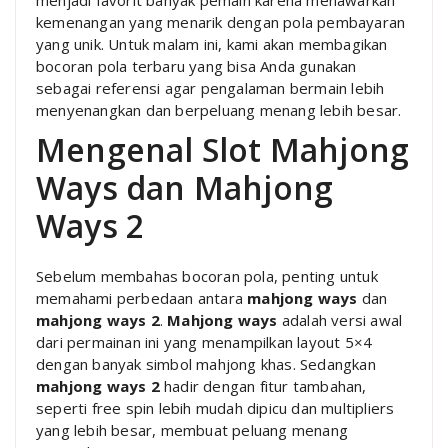
kemenangan yang menarik dengan pola pembayaran
yang unik. Untuk malam ini, kami akan membagikan
bocoran pola terbaru yang bisa Anda gunakan
sebagai referensi agar pengalaman bermain lebih
menyenangkan dan berpeluang menang lebih besar.
Mengenal Slot Mahjong
Ways dan Mahjong
Ways 2
Sebelum membahas bocoran pola, penting untuk
memahami perbedaan antara
mahjong ways
dan
mahjong ways 2
.
Mahjong ways
adalah versi awal
dari permainan ini yang menampilkan layout 5×4
dengan banyak simbol mahjong khas. Sedangkan
mahjong ways 2
hadir dengan fitur tambahan,
seperti free spin lebih mudah dipicu dan multipliers
yang lebih besar, membuat peluang menang