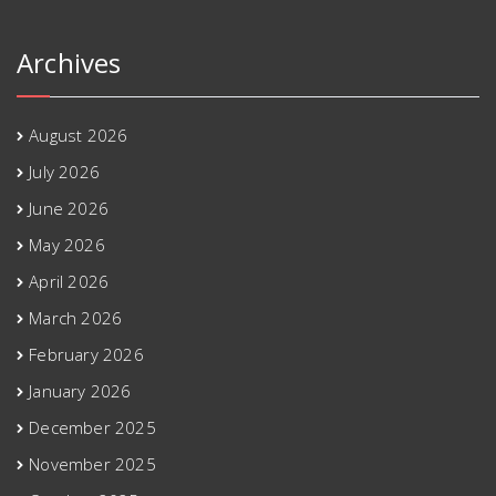
Archives
August 2026
July 2026
June 2026
May 2026
April 2026
March 2026
February 2026
January 2026
December 2025
November 2025