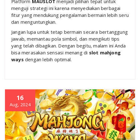
Platform
MAUSLOT
menjadi pilihan tepat untuk
menguji strategi ini karena menyediakan berbagai
fitur yang mendukung pengalaman bermain lebih seru
dan menguntungkan.
Jangan lupa untuk tetap bermain secara bertanggung
jawab, memantau pola simbol, dan mengikuti tips
yang telah dibagikan. Dengan begitu, malam ini Anda
bisa merasakan sensasi menang di
slot mahjong
ways
dengan lebih optimal.
16
Aug, 2024