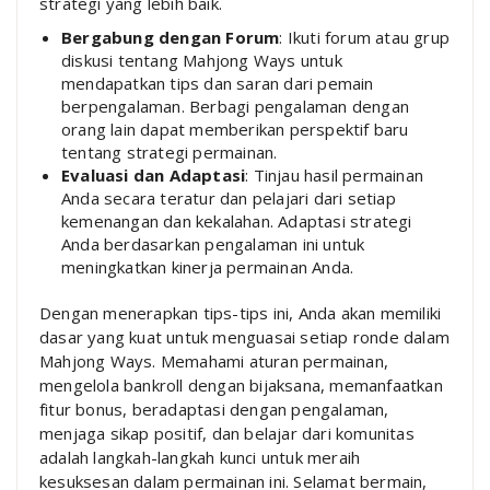
strategi yang lebih baik.
Bergabung dengan Forum
: Ikuti forum atau grup
diskusi tentang Mahjong Ways untuk
mendapatkan tips dan saran dari pemain
berpengalaman. Berbagi pengalaman dengan
orang lain dapat memberikan perspektif baru
tentang strategi permainan.
Evaluasi dan Adaptasi
: Tinjau hasil permainan
Anda secara teratur dan pelajari dari setiap
kemenangan dan kekalahan. Adaptasi strategi
Anda berdasarkan pengalaman ini untuk
meningkatkan kinerja permainan Anda.
Dengan menerapkan tips-tips ini, Anda akan memiliki
dasar yang kuat untuk menguasai setiap ronde dalam
Mahjong Ways. Memahami aturan permainan,
mengelola bankroll dengan bijaksana, memanfaatkan
fitur bonus, beradaptasi dengan pengalaman,
menjaga sikap positif, dan belajar dari komunitas
adalah langkah-langkah kunci untuk meraih
kesuksesan dalam permainan ini. Selamat bermain,