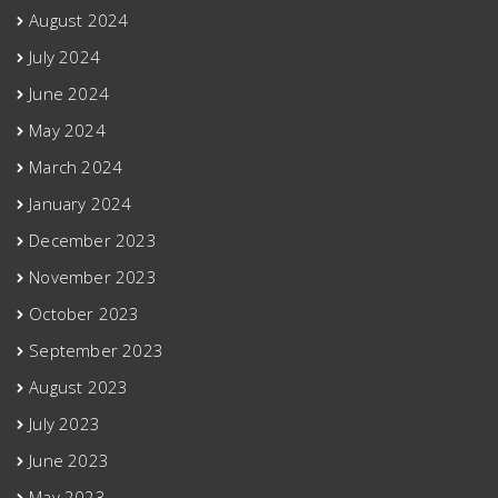
August 2024
July 2024
June 2024
May 2024
March 2024
January 2024
December 2023
November 2023
October 2023
September 2023
August 2023
July 2023
June 2023
May 2023