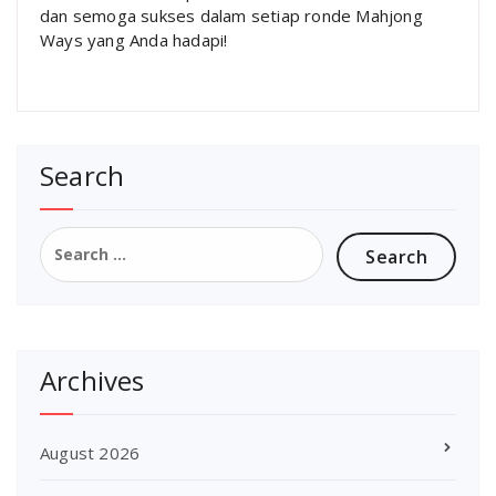
dan semoga sukses dalam setiap ronde Mahjong
Ways yang Anda hadapi!
Search
Search
for:
Archives
August 2026