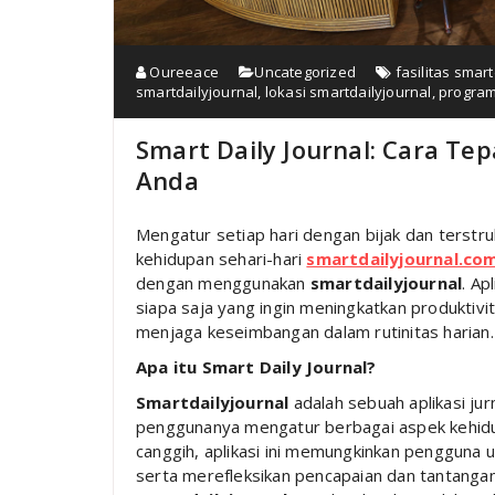
Oureeace
Uncategorized
fasilitas smar
smartdailyjournal
,
lokasi smartdailyjournal
,
program
Smart Daily Journal: Cara Te
Anda
Mengatur setiap hari dengan bijak dan terstr
kehidupan sehari-hari
smartdailyjournal.co
dengan menggunakan
smartdailyjournal
. Ap
siapa saja yang ingin meningkatkan produktivi
menjaga keseimbangan dalam rutinitas harian.
Apa itu Smart Daily Journal?
Smartdailyjournal
adalah sebuah aplikasi jur
penggunanya mengatur berbagai aspek kehidu
canggih, aplikasi ini memungkinkan pengguna u
serta merefleksikan pencapaian dan tantangan 