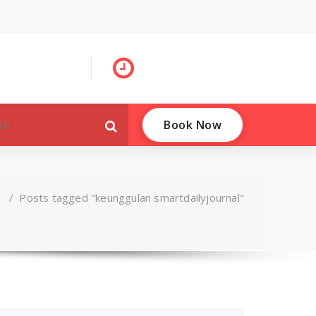
Book Now
e
/
Posts tagged "keunggulan smartdailyjournal"