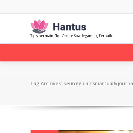
Skip
to
content
Tips bermain Slot Online Spadegaming Terbaik
Tag Archives: keunggulan smartdailyjourna