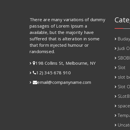
Cate
There are many variations of dummy
passages of Lorem Ipsum a
available, but the majority have
suffered that is alteration in some
Buda
that form injected humour or
Judi O
randomised.
SBOB
198 Collins St, Melbourne, NY
Slot
12) 345 678 910
slot 
email@companyname.com
Slot O
SLot8
spac
Tempa
Uncat