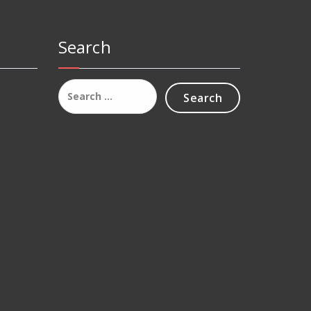
Search
Search
for: