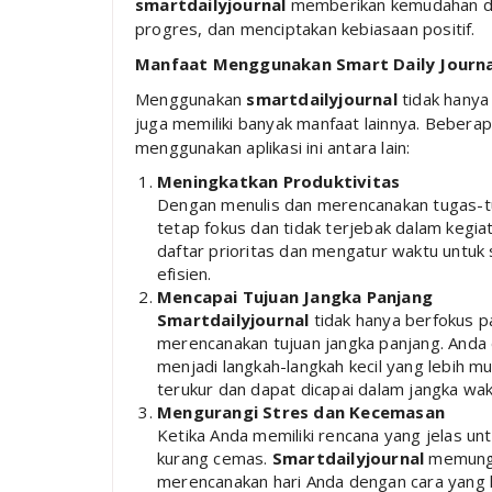
smartdailyjournal
memberikan kemudahan da
progres, dan menciptakan kebiasaan positif.
Manfaat Menggunakan Smart Daily Journa
Menggunakan
smartdailyjournal
tidak hanya
juga memiliki banyak manfaat lainnya. Beber
menggunakan aplikasi ini antara lain:
Meningkatkan Produktivitas
Dengan menulis dan merencanakan tugas-t
tetap fokus dan tidak terjebak dalam kegi
daftar prioritas dan mengatur waktu untuk 
efisien.
Mencapai Tujuan Jangka Panjang
Smartdailyjournal
tidak hanya berfokus p
merencanakan tujuan jangka panjang. And
menjadi langkah-langkah kecil yang lebih mu
terukur dan dapat dicapai dalam jangka wak
Mengurangi Stres dan Kecemasan
Ketika Anda memiliki rencana yang jelas un
kurang cemas.
Smartdailyjournal
memungk
merencanakan hari Anda dengan cara yang l