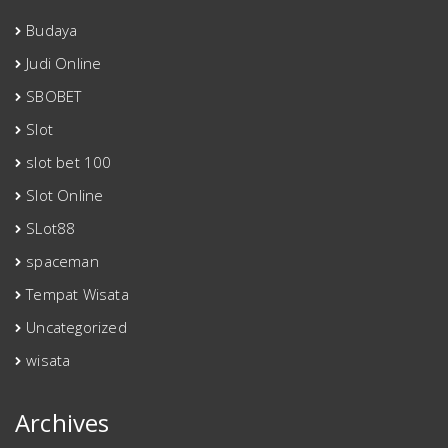
Budaya
Judi Online
SBOBET
Slot
slot bet 100
Slot Online
SLot88
spaceman
Tempat Wisata
Uncategorized
wisata
Archives