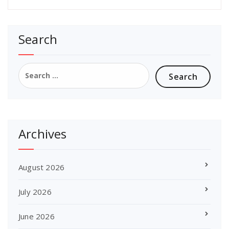
Search
Search
for:
Archives
August 2026
July 2026
June 2026