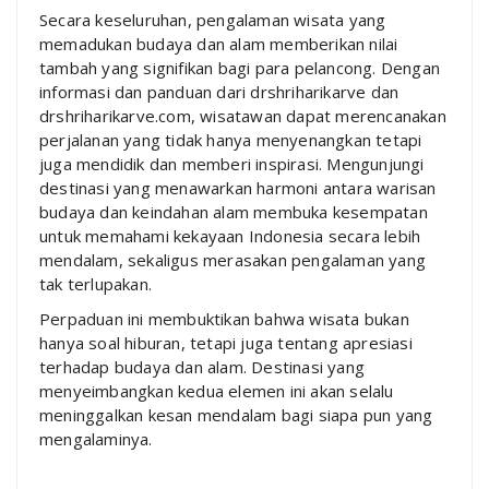
Secara keseluruhan, pengalaman wisata yang
memadukan budaya dan alam memberikan nilai
tambah yang signifikan bagi para pelancong. Dengan
informasi dan panduan dari drshriharikarve dan
drshriharikarve.com, wisatawan dapat merencanakan
perjalanan yang tidak hanya menyenangkan tetapi
juga mendidik dan memberi inspirasi. Mengunjungi
destinasi yang menawarkan harmoni antara warisan
budaya dan keindahan alam membuka kesempatan
untuk memahami kekayaan Indonesia secara lebih
mendalam, sekaligus merasakan pengalaman yang
tak terlupakan.
Perpaduan ini membuktikan bahwa wisata bukan
hanya soal hiburan, tetapi juga tentang apresiasi
terhadap budaya dan alam. Destinasi yang
menyeimbangkan kedua elemen ini akan selalu
meninggalkan kesan mendalam bagi siapa pun yang
mengalaminya.