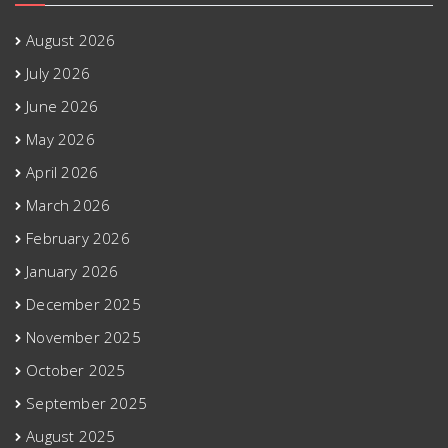
August 2026
July 2026
June 2026
May 2026
April 2026
March 2026
February 2026
January 2026
December 2025
November 2025
October 2025
September 2025
August 2025