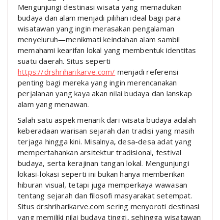
Mengunjungi destinasi wisata yang memadukan
budaya dan alam menjadi pilihan ideal bagi para
wisatawan yang ingin merasakan pengalaman
menyeluruh—menikmati keindahan alam sambil
memahami kearifan lokal yang membentuk identitas
suatu daerah. Situs seperti
https://drshriharikarve.com/
menjadi referensi
penting bagi mereka yang ingin merencanakan
perjalanan yang kaya akan nilai budaya dan lanskap
alam yang menawan.
Salah satu aspek menarik dari wisata budaya adalah
keberadaan warisan sejarah dan tradisi yang masih
terjaga hingga kini. Misalnya, desa-desa adat yang
mempertahankan arsitektur tradisional, festival
budaya, serta kerajinan tangan lokal. Mengunjungi
lokasi-lokasi seperti ini bukan hanya memberikan
hiburan visual, tetapi juga memperkaya wawasan
tentang sejarah dan filosofi masyarakat setempat.
Situs drshriharikarve.com sering menyoroti destinasi
yang memiliki nilai budaya tinggi, sehingga wisatawan