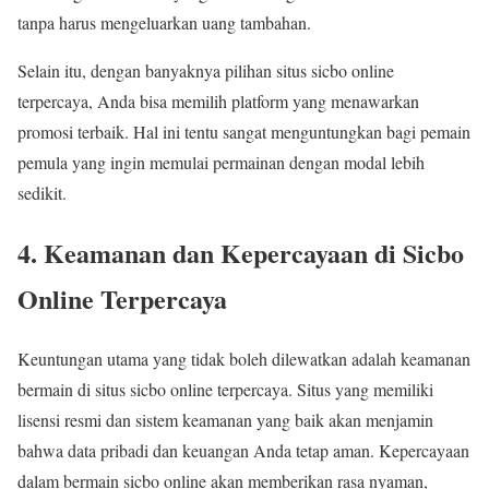
tanpa harus mengeluarkan uang tambahan.
Selain itu, dengan banyaknya pilihan situs sicbo online
terpercaya, Anda bisa memilih platform yang menawarkan
promosi terbaik. Hal ini tentu sangat menguntungkan bagi pemain
pemula yang ingin memulai permainan dengan modal lebih
sedikit.
4.
Keamanan dan Kepercayaan di Sicbo
Online Terpercaya
Keuntungan utama yang tidak boleh dilewatkan adalah keamanan
bermain di situs sicbo online terpercaya. Situs yang memiliki
lisensi resmi dan sistem keamanan yang baik akan menjamin
bahwa data pribadi dan keuangan Anda tetap aman. Kepercayaan
dalam bermain sicbo online akan memberikan rasa nyaman,