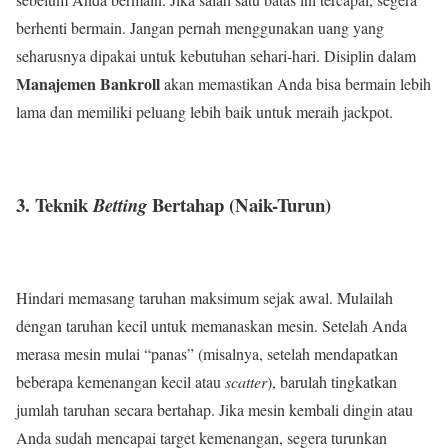
berhenti bermain. Jangan pernah menggunakan uang yang
seharusnya dipakai untuk kebutuhan sehari-hari. Disiplin dalam
Manajemen Bankroll
akan memastikan Anda bisa bermain lebih
lama dan memiliki peluang lebih baik untuk meraih jackpot.
3. Teknik
Bertahap (Naik-Turun)
Betting
Hindari memasang taruhan maksimum sejak awal. Mulailah
dengan taruhan kecil untuk memanaskan mesin. Setelah Anda
merasa mesin mulai “panas” (misalnya, setelah mendapatkan
beberapa kemenangan kecil atau
scatter
), barulah tingkatkan
jumlah taruhan secara bertahap. Jika mesin kembali dingin atau
Anda sudah mencapai target kemenangan, segera turunkan