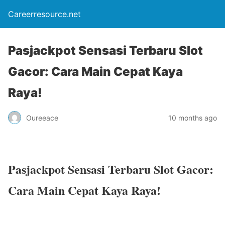
Careerresource.net
Pasjackpot Sensasi Terbaru Slot
Gacor: Cara Main Cepat Kaya
Raya!
Oureeace
10 months ago
Pasjackpot Sensasi Terbaru Slot Gacor:
Cara Main Cepat Kaya Raya!