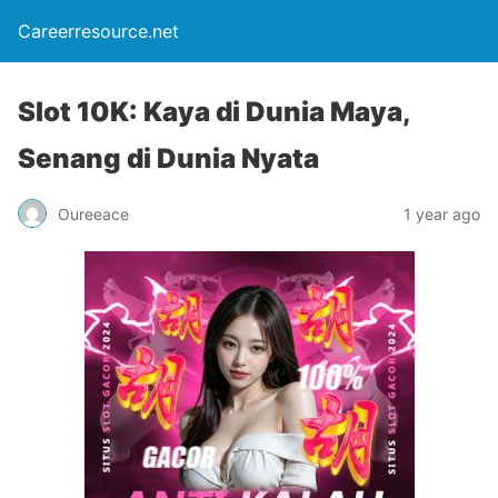
Careerresource.net
Slot 10K: Kaya di Dunia Maya,
Senang di Dunia Nyata
Oureeace
1 year ago