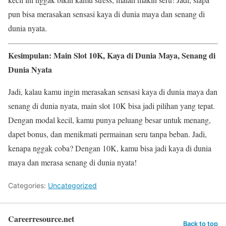
pun bisa merasakan sensasi kaya di dunia maya dan senang di
dunia nyata.
Kesimpulan: Main Slot 10K, Kaya di Dunia Maya, Senang di
Dunia Nyata
Jadi, kalau kamu ingin merasakan sensasi kaya di dunia maya dan
senang di dunia nyata, main slot 10K bisa jadi pilihan yang tepat.
Dengan modal kecil, kamu punya peluang besar untuk menang,
dapet bonus, dan menikmati permainan seru tanpa beban. Jadi,
kenapa nggak coba? Dengan 10K, kamu bisa jadi kaya di dunia
maya dan merasa senang di dunia nyata!
Categories:
Uncategorized
Careerresource.net
Back to top