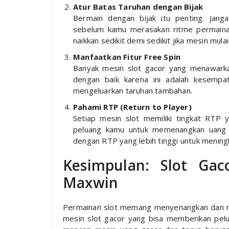
Atur Batas Taruhan dengan Bijak
Bermain dengan bijak itu penting. Janga
sebelum kamu merasakan ritme permainan. 
naikkan sedikit demi sedikit jika mesin mu
Manfaatkan Fitur Free Spin
Banyak mesin slot gacor yang menawarkan 
dengan baik karena ini adalah kesemp
mengeluarkan taruhan tambahan.
Pahami RTP (Return to Player)
Setiap mesin slot memiliki tingkat RTP
peluang kamu untuk memenangkan uang da
dengan RTP yang lebih tinggi untuk menin
Kesimpulan: Slot Gac
Maxwin
Permainan slot memang menyenangkan dan m
mesin slot gacor yang bisa memberikan pelu