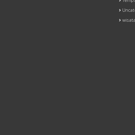
Tempa
Uncat
wisat