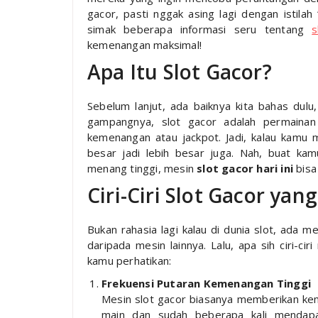
gacor, pasti nggak asing lagi dengan istila
simak beberapa informasi seru tentang
s
kemenangan maksimal!
Apa Itu Slot Gacor?
Sebelum lanjut, ada baiknya kita bahas dul
gampangnya, slot gacor adalah permainan 
kemenangan atau jackpot. Jadi, kalau kamu 
besar jadi lebih besar juga. Nah, buat k
menang tinggi, mesin
slot gacor hari ini
bisa 
Ciri-Ciri Slot Gacor y
Bukan rahasia lagi kalau di dunia slot, ada
daripada mesin lainnya. Lalu, apa sih ciri-c
kamu perhatikan:
Frekuensi Putaran Kemenangan Tinggi
Mesin slot gacor biasanya memberikan kem
main dan sudah beberapa kali mendapa