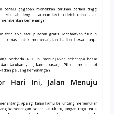
n terlalu gegabah menaikkan taruhan terlalu tinggi
Mulailah dengan taruhan kecil terlebih dahulu, lalu
lai memberikan kemenangan.
free spin atau putaran gratis. Manfaatkan fitur ini
atan emas untuk memenangkan hadiah besar tanpa
 yang berbeda. RTP ini menunjukkan seberapa besar
ri taruhan yang kamu pasang. Pilihlah mesin slot
gkatkan peluang kemenangan.
or Hari Ini, Jalan Menuju
enantang, apalagi kalau kamu beruntung menemukan
ang kemenangan besar. Untuk itu, jangan ragu untuk