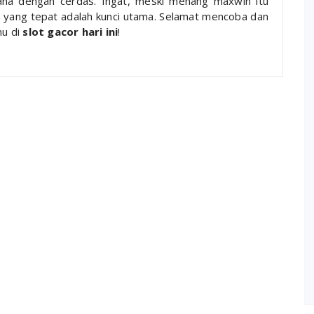
aha dengan cerdas. Ingat, meski menang maxwin itu
 yang tepat adalah kunci utama. Selamat mencoba dan
mu di
slot gacor hari ini
!