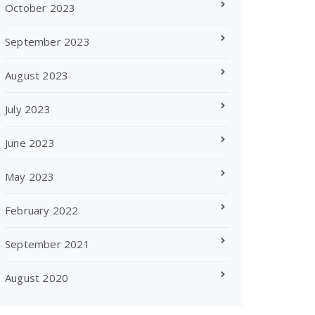
October 2023
September 2023
August 2023
July 2023
June 2023
May 2023
February 2022
September 2021
August 2020