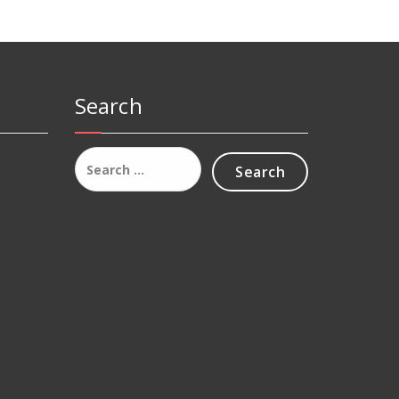
Search
Search
for: