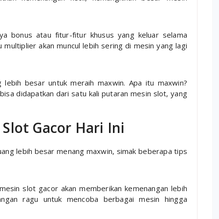
nya bonus atau fitur-fitur khusus yang keluar selama
u multiplier akan muncul lebih sering di mesin yang lagi
lebih besar untuk meraih maxwin. Apa itu maxwin?
sa didapatkan dari satu kali putaran mesin slot, yang
Slot Gacor Hari Ini
luang lebih besar menang maxwin, simak beberapa tips
a, mesin slot gacor akan memberikan kemenangan lebih
Jangan ragu untuk mencoba berbagai mesin hingga