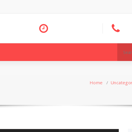
Search
for:
Home
/
Uncategor