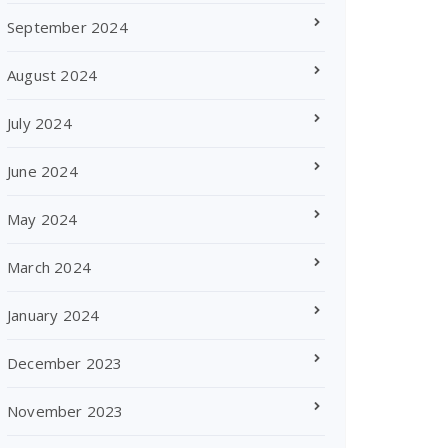
September 2024
August 2024
July 2024
June 2024
May 2024
March 2024
January 2024
December 2023
November 2023