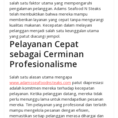
salah satu faktor utama yang mempengaruhi
pengalaman pelanggan. Adams Seafood N Steaks
telah membuktikan bahwa mereka mampu
memberikan layanan yang cepat tanpa mengurangi
kualitas makanan. Kecepatan dalam melayani
pelanggan menjadi salah satu keunggulan utama
yang patut diacungi jempol.
Pelayanan Cepat
sebagai Cerminan
Profesionalisme
Salah satu alasan utama mengapa
www.adamsseafoodnsteaks.com
patut diapresiasi
adalah komitmen mereka terhadap kecepatan
pelayanan. Ketika pelanggan datang, mereka tidak
perlu menunggu lama untuk mendapatkan pesanan
mereka. Tim pelayanan yang profesional dan terlatih
mampu mengelola pesanan dengan efisien,
memastikan setiap pelanggan merasa dihargai dan