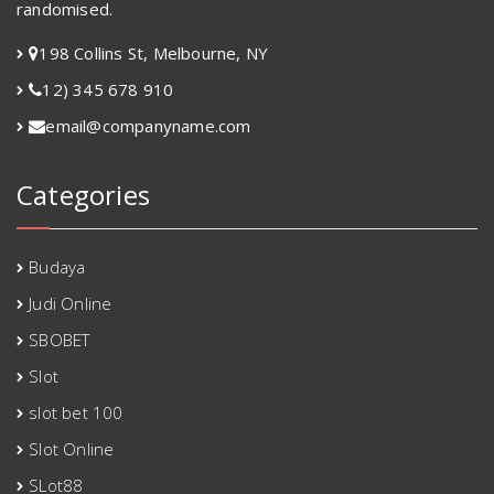
randomised.
198 Collins St, Melbourne, NY
12) 345 678 910
email@companyname.com
Categories
Budaya
Judi Online
SBOBET
Slot
slot bet 100
Slot Online
SLot88