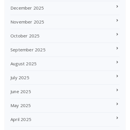
December 2025
November 2025
October 2025
September 2025
August 2025
July 2025
June 2025
May 2025
April 2025