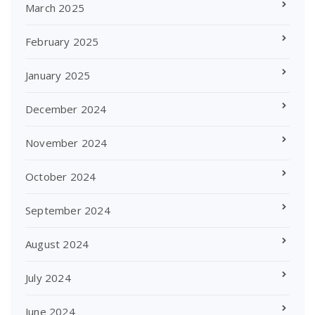
March 2025
February 2025
January 2025
December 2024
November 2024
October 2024
September 2024
August 2024
July 2024
June 2024