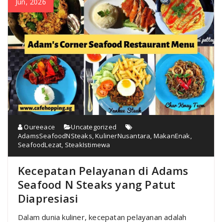
Jun, 2026
Oureeace
Uncategorized
AdamsSeafoodNSteaks
,
KulinerNusantara
,
MakanEnak
,
SeafoodLezat
,
SteakIstimewa
Kecepatan Pelayanan di Adams
Seafood N Steaks yang Patut
Diapresiasi
Dalam dunia kuliner, kecepatan pelayanan adalah