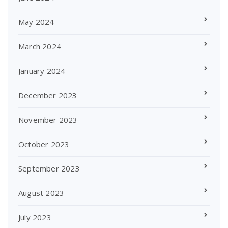
May 2024
March 2024
January 2024
December 2023
November 2023
October 2023
September 2023
August 2023
July 2023