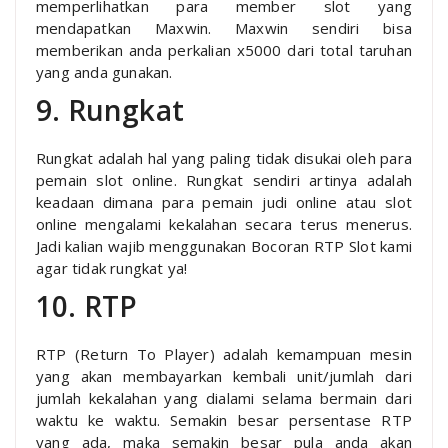
memperlihatkan para member slot yang
mendapatkan Maxwin. Maxwin sendiri bisa
memberikan anda perkalian x5000 dari total taruhan
yang anda gunakan.
9. Rungkat
Rungkat adalah hal yang paling tidak disukai oleh para
pemain slot online. Rungkat sendiri artinya adalah
keadaan dimana para pemain judi online atau slot
online mengalami kekalahan secara terus menerus.
Jadi kalian wajib menggunakan Bocoran RTP Slot kami
agar tidak rungkat ya!
10. RTP
RTP (Return To Player) adalah kemampuan mesin
yang akan membayarkan kembali unit/jumlah dari
jumlah kekalahan yang dialami selama bermain dari
waktu ke waktu. Semakin besar persentase RTP
yang ada, maka semakin besar pula anda akan