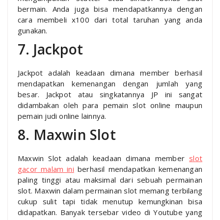
bermain. Anda juga bisa mendapatkannya dengan
cara membeli x100 dari total taruhan yang anda
gunakan.
7. Jackpot
Jackpot adalah keadaan dimana member berhasil
mendapatkan kemenangan dengan jumlah yang
besar. Jackpot atau singkatannya JP ini sangat
didambakan oleh para pemain slot online maupun
pemain judi online lainnya.
8. Maxwin Slot
Maxwin Slot adalah keadaan dimana member
slot
gacor malam ini
berhasil mendapatkan kemenangan
paling tinggi atau maksimal dari sebuah permainan
slot. Maxwin dalam permainan slot memang terbilang
cukup sulit tapi tidak menutup kemungkinan bisa
didapatkan. Banyak tersebar video di Youtube yang