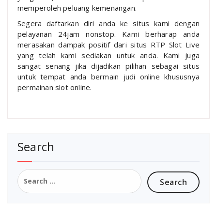
memperoleh peluang kemenangan.
Segera daftarkan diri anda ke situs kami dengan
pelayanan 24jam nonstop. Kami berharap anda
merasakan dampak positif dari situs RTP Slot Live
yang telah kami sediakan untuk anda. Kami juga
sangat senang jika dijadikan pilihan sebagai situs
untuk tempat anda bermain judi online khususnya
permainan slot online.
Search
Search
for: