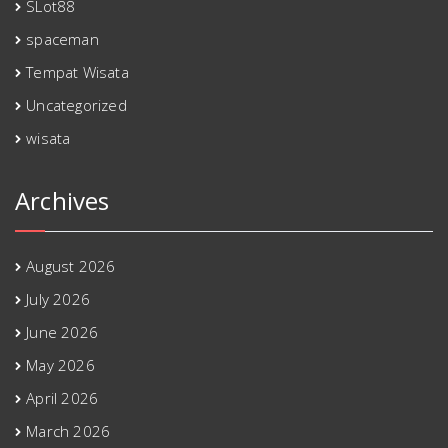
SLot88
spaceman
Tempat Wisata
Uncategorized
wisata
Archives
August 2026
July 2026
June 2026
May 2026
April 2026
March 2026