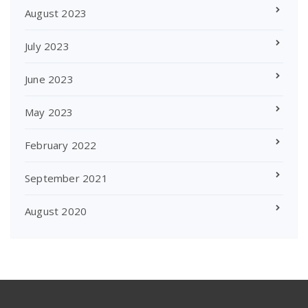
August 2023
July 2023
June 2023
May 2023
February 2022
September 2021
August 2020