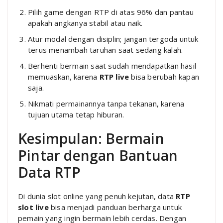
Pilih game dengan RTP di atas 96% dan pantau
apakah angkanya stabil atau naik.
Atur modal dengan disiplin; jangan tergoda untuk
terus menambah taruhan saat sedang kalah.
Berhenti bermain saat sudah mendapatkan hasil
memuaskan, karena
RTP live
bisa berubah kapan
saja.
Nikmati permainannya tanpa tekanan, karena
tujuan utama tetap hiburan.
Kesimpulan: Bermain
Pintar dengan Bantuan
Data RTP
Di dunia slot online yang penuh kejutan, data
RTP
slot live
bisa menjadi panduan berharga untuk
pemain yang ingin bermain lebih cerdas. Dengan