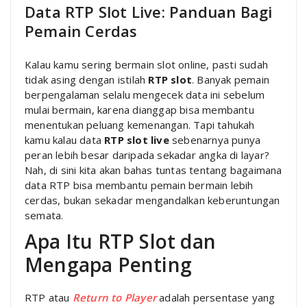
Data RTP Slot Live: Panduan Bagi
Pemain Cerdas
Kalau kamu sering bermain slot online, pasti sudah
tidak asing dengan istilah
RTP slot
. Banyak pemain
berpengalaman selalu mengecek data ini sebelum
mulai bermain, karena dianggap bisa membantu
menentukan peluang kemenangan. Tapi tahukah
kamu kalau data
RTP slot live
sebenarnya punya
peran lebih besar daripada sekadar angka di layar?
Nah, di sini kita akan bahas tuntas tentang bagaimana
data RTP bisa membantu pemain bermain lebih
cerdas, bukan sekadar mengandalkan keberuntungan
semata.
Apa Itu RTP Slot dan
Mengapa Penting
RTP atau
Return to Player
adalah persentase yang