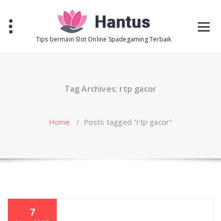
Skip
to
content
Tips bermain Slot Online Spadegaming Terbaik
Tag Archives: rtp gacor
Home
/
Posts tagged "rtp gacor"
7