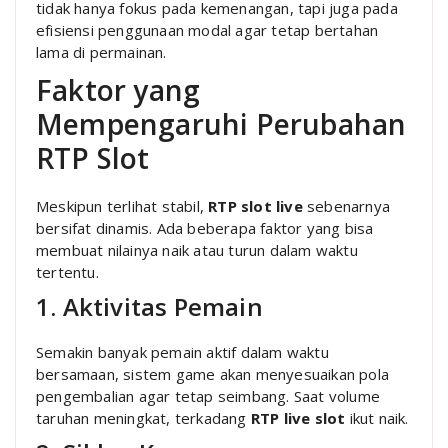
tidak hanya fokus pada kemenangan, tapi juga pada
efisiensi penggunaan modal agar tetap bertahan
lama di permainan.
Faktor yang
Mempengaruhi Perubahan
RTP Slot
Meskipun terlihat stabil,
RTP slot live
sebenarnya
bersifat dinamis. Ada beberapa faktor yang bisa
membuat nilainya naik atau turun dalam waktu
tertentu.
1. Aktivitas Pemain
Semakin banyak pemain aktif dalam waktu
bersamaan, sistem game akan menyesuaikan pola
pengembalian agar tetap seimbang. Saat volume
taruhan meningkat, terkadang
RTP live slot
ikut naik.