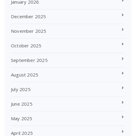
January 2026
December 2025
November 2025
October 2025
September 2025
August 2025
July 2025
June 2025
May 2025
April 2025