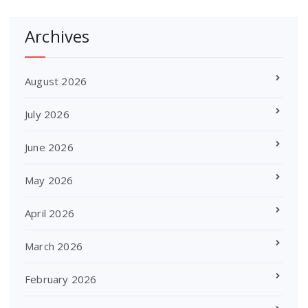
Archives
August 2026
July 2026
June 2026
May 2026
April 2026
March 2026
February 2026