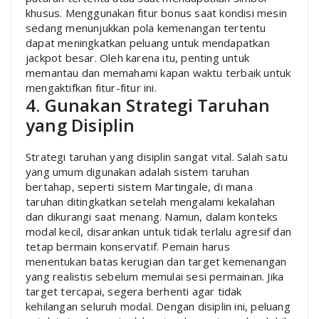
khusus. Menggunakan fitur bonus saat kondisi mesin
sedang menunjukkan pola kemenangan tertentu
dapat meningkatkan peluang untuk mendapatkan
jackpot besar. Oleh karena itu, penting untuk
memantau dan memahami kapan waktu terbaik untuk
mengaktifkan fitur-fitur ini.
4. Gunakan Strategi Taruhan
yang Disiplin
Strategi taruhan yang disiplin sangat vital. Salah satu
yang umum digunakan adalah sistem taruhan
bertahap, seperti sistem Martingale, di mana
taruhan ditingkatkan setelah mengalami kekalahan
dan dikurangi saat menang. Namun, dalam konteks
modal kecil, disarankan untuk tidak terlalu agresif dan
tetap bermain konservatif. Pemain harus
menentukan batas kerugian dan target kemenangan
yang realistis sebelum memulai sesi permainan. Jika
target tercapai, segera berhenti agar tidak
kehilangan seluruh modal. Dengan disiplin ini, peluang