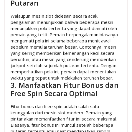
Putaran
Walaupun mesin slot didesain secara acak,
pengalaman menunjukkan bahwa beberapa mesin
menunjukkan pola tertentu yang dapat diamati oleh
pemain yang teliti. Pemain berpengalaman biasanya
mengamati pola ini selama beberapa menit awal
sebelum memulai taruhan besar. Contohnya, mesin
yang sering memberikan kemenangan kecil secara
beruntun, atau mesin yang cenderung memberikan
jackpot setelah sejumlah putaran tertentu. Dengan
memperhatikan pola ini, pemain dapat menentukan
waktu yang tepat untuk melakukan taruhan besar.
3. Manfaatkan Fitur Bonus dan
Free Spin Secara Optimal
Fitur bonus dan free spin adalah salah satu
keunggulan dari mesin slot modern. Pemain yang
pintar akan memanfaatkan fitur ini secara maksimal.
Biasanya, fitur bonus ini muncul setelah beberapa
putaran tertentu atau saat mendapatkan simbol