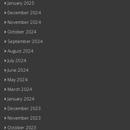
January 2025
December 2024
November 2024
October 2024
September 2024
August 2024
July 2024
June 2024
May 2024
March 2024
January 2024
December 2023
November 2023
October 2023