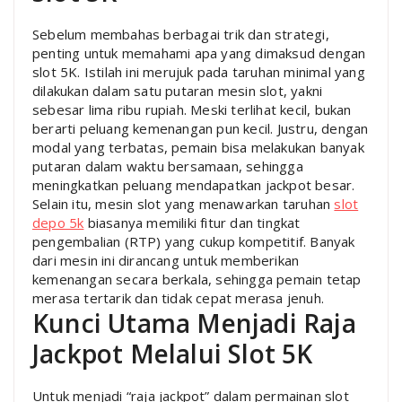
Sebelum membahas berbagai trik dan strategi,
penting untuk memahami apa yang dimaksud dengan
slot 5K. Istilah ini merujuk pada taruhan minimal yang
dilakukan dalam satu putaran mesin slot, yakni
sebesar lima ribu rupiah. Meski terlihat kecil, bukan
berarti peluang kemenangan pun kecil. Justru, dengan
modal yang terbatas, pemain bisa melakukan banyak
putaran dalam waktu bersamaan, sehingga
meningkatkan peluang mendapatkan jackpot besar.
Selain itu, mesin slot yang menawarkan taruhan
slot
depo 5k
biasanya memiliki fitur dan tingkat
pengembalian (RTP) yang cukup kompetitif. Banyak
dari mesin ini dirancang untuk memberikan
kemenangan secara berkala, sehingga pemain tetap
merasa tertarik dan tidak cepat merasa jenuh.
Kunci Utama Menjadi Raja
Jackpot Melalui Slot 5K
Untuk menjadi “raja jackpot” dalam permainan slot