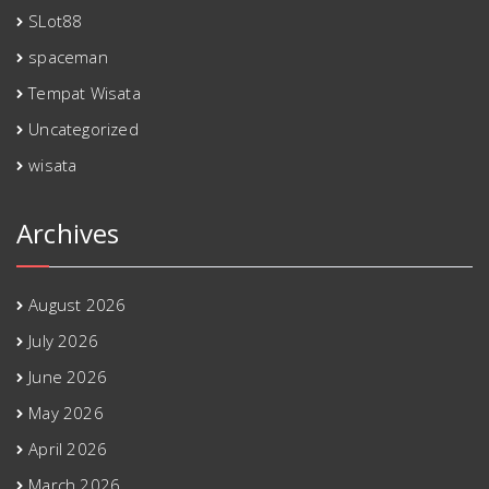
SLot88
spaceman
Tempat Wisata
Uncategorized
wisata
Archives
August 2026
July 2026
June 2026
May 2026
April 2026
March 2026