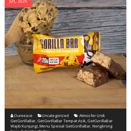
Jun, 2026
Oureeace
Uncategorized
Atmosfer Unik
GetGorillaBar
,
GetGorillaBar Tempat Asik
,
GetGorillaBar
Wajib Kunjungi
,
Menu Spesial GetGorillaBar
,
Nongkrong