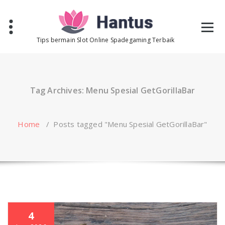
Skip
to
content
Tips bermain Slot Online Spadegaming Terbaik
Tag Archives: Menu Spesial GetGorillaBar
Home
/
Posts tagged "Menu Spesial GetGorillaBar"
4