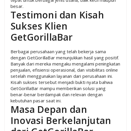
besar.
Testimoni dan Kisah
Sukses Klien
GetGorillaBar
Berbagai perusahaan yang telah bekerja sama
dengan GetGorillaBar menunjukkan hasil yang positif.
Banyak dari mereka mengaku mengalami peningkatan
penjualan, efisiensi operasional, dan visibilitas online
setelah menggunakan layanan dari perusahaan ini.
Kisah sukses tersebut menjadi bukti nyata bahwa
GetGorillaBar mampu memberikan solusi yang
benar-benar berdampak dan relevan dengan
kebutuhan pasar saat ini.
Masa Depan dan
Inovasi Berkelanjutan