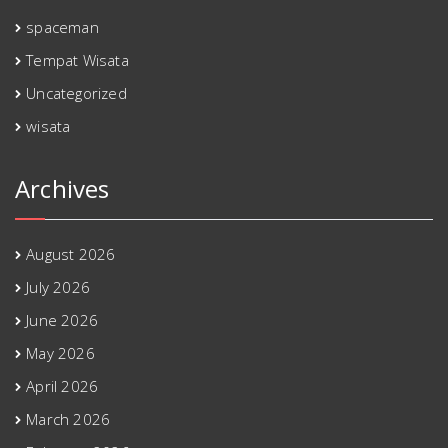
spaceman
Tempat Wisata
Uncategorized
wisata
Archives
August 2026
July 2026
June 2026
May 2026
April 2026
March 2026