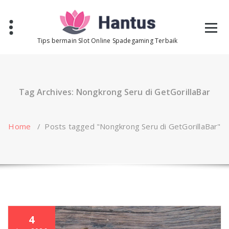
Skip
to
content
Tips bermain Slot Online Spadegaming Terbaik
Tag Archives: Nongkrong Seru di GetGorillaBar
Home
/
Posts tagged "Nongkrong Seru di GetGorillaBar"
4