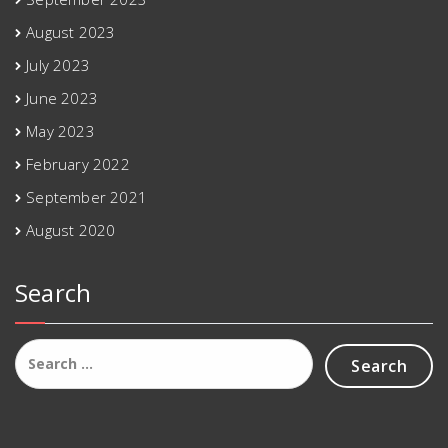
August 2023
July 2023
June 2023
May 2023
February 2022
September 2021
August 2020
Search
Search
for: