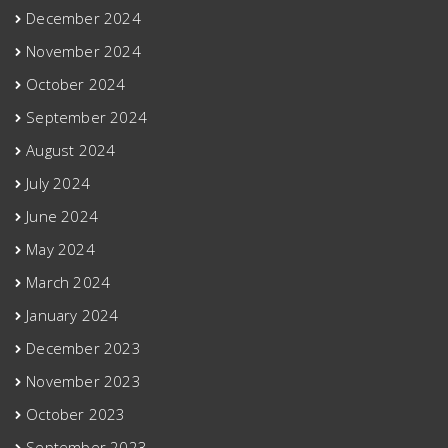
December 2024
November 2024
October 2024
September 2024
August 2024
July 2024
June 2024
May 2024
March 2024
January 2024
December 2023
November 2023
October 2023
September 2023