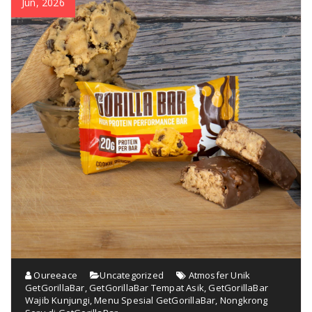
Jun, 2026
Oureeace
Uncategorized
Atmosfer Unik
GetGorillaBar
,
GetGorillaBar Tempat Asik
,
GetGorillaBar
Wajib Kunjungi
,
Menu Spesial GetGorillaBar
,
Nongkrong