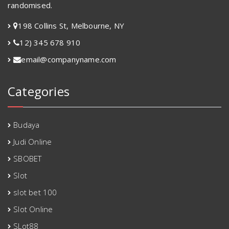
randomised.
198 Collins St, Melbourne, NY
12) 345 678 910
email@companyname.com
Categories
Budaya
Judi Online
SBOBET
Slot
slot bet 100
Slot Online
SLot88