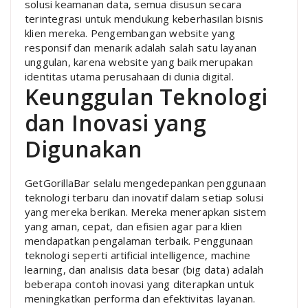
solusi keamanan data, semua disusun secara
terintegrasi untuk mendukung keberhasilan bisnis
klien mereka. Pengembangan website yang
responsif dan menarik adalah salah satu layanan
unggulan, karena website yang baik merupakan
identitas utama perusahaan di dunia digital.
Keunggulan Teknologi
dan Inovasi yang
Digunakan
GetGorillaBar selalu mengedepankan penggunaan
teknologi terbaru dan inovatif dalam setiap solusi
yang mereka berikan. Mereka menerapkan sistem
yang aman, cepat, dan efisien agar para klien
mendapatkan pengalaman terbaik. Penggunaan
teknologi seperti artificial intelligence, machine
learning, dan analisis data besar (big data) adalah
beberapa contoh inovasi yang diterapkan untuk
meningkatkan performa dan efektivitas layanan.