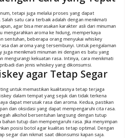
um, tetapi juga melalui proses yang dapat
Salah satu cara terbaik adalah dengan menikmati
apun, agar bisa merasakan karakter asli dari minuman
antu mengarahkan aroma ke hidung, memperkaya
an sentuhan, beberapa orang menyukai whiskey
rasa dan aroma yang tersembunyi. Untuk pengalaman
y juga menikmati minuman ini dengan es batu yang
dan mengurangi kekuatan rasa. Intinya, cara menikmati
pribadi dan jenis whiskey yang dikonsumsi.
skey agar Tetap Segar
ng untuk memastikan kualitasnya tetap terjaga
iskey dalam tempat yang sejuk dan tidak terkena
haya dapat merusak rasa dan aroma. Kedua, pastikan
apan dan oksidasi yang dapat mempengaruhi cita rasa.
cegah alkohol bersentuhan langsung dengan tutup
a bahan tutup dan mempengaruhi rasa. Jika menyimpan
kan posisi botol agar kualitas tetap optimal. Dengan
p segar dan nikmat saat dikonsumsi kapan saja.