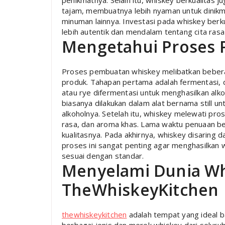
penikmatnya. Selain itu, whiskey berkualitas ju
tajam, membuatnya lebih nyaman untuk dinik
minuman lainnya. Investasi pada whiskey berku
lebih autentik dan mendalam tentang cita ra
Mengetahui Proses
Proses pembuatan whiskey melibatkan bebera
produk. Tahapan pertama adalah fermentasi, d
atau rye difermentasi untuk menghasilkan alko
biasanya dilakukan dalam alat bernama still 
alkoholnya. Setelah itu, whiskey melewati p
rasa, dan aroma khas. Lama waktu penuaan b
kualitasnya. Pada akhirnya, whiskey disaring d
proses ini sangat penting agar menghasilkan w
sesuai dengan standar.
Menyelami Dunia Wh
TheWhiskeyKitchen
thewhiskeykitchen
adalah tempat yang ideal b