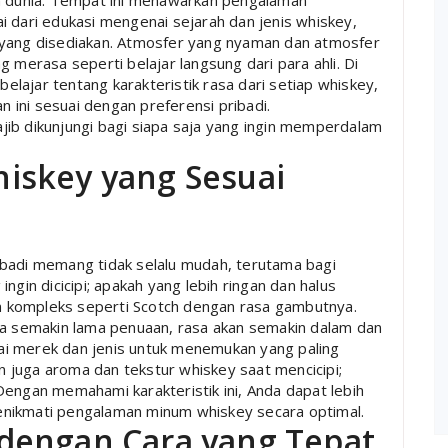
uh dunia. Tempat ini menawarkan pengalaman
i dari edukasi mengenai sejarah dan jenis whiskey,
 yang disediakan. Atmosfer yang nyaman dan atmosfer
erasa seperti belajar langsung dari para ahli. Di
belajar tentang karakteristik rasa dari setiap whiskey,
ini sesuai dengan preferensi pribadi.
ib dikunjungi bagi siapa saja yang ingin memperdalam
iskey yang Sesuai
ibadi memang tidak selalu mudah, terutama bagi
ngin dicicipi; apakah yang lebih ringan dan halus
dan kompleks seperti Scotch dengan rasa gambutnya.
ya semakin lama penuaan, rasa akan semakin dalam dan
i merek dan jenis untuk menemukan yang paling
an juga aroma dan tekstur whiskey saat mencicipi;
Dengan memahami karakteristik ini, Anda dapat lebih
enikmati pengalaman minum whiskey secara optimal.
dengan Cara yang Tepat