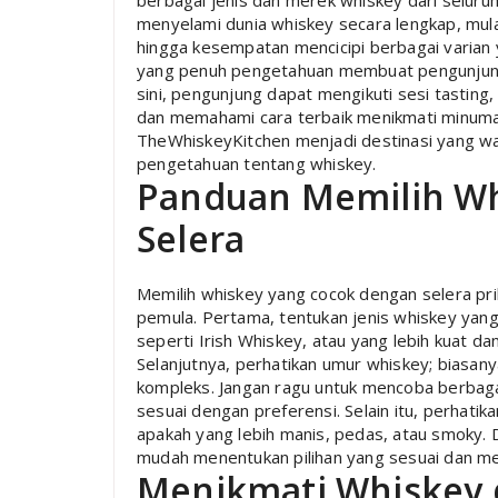
berbagai jenis dan merek whiskey dari selur
menyelami dunia whiskey secara lengkap, mula
hingga kesempatan mencicipi berbagai varian
yang penuh pengetahuan membuat pengunjung m
sini, pengunjung dapat mengikuti sesi tasting, 
dan memahami cara terbaik menikmati minuman 
TheWhiskeyKitchen menjadi destinasi yang waj
pengetahuan tentang whiskey.
Panduan Memilih Wh
Selera
Memilih whiskey yang cocok dengan selera pr
pemula. Pertama, tentukan jenis whiskey yang i
seperti Irish Whiskey, atau yang lebih kuat 
Selanjutnya, perhatikan umur whiskey; biasan
kompleks. Jangan ragu untuk mencoba berbaga
sesuai dengan preferensi. Selain itu, perhatik
apakah yang lebih manis, pedas, atau smoky. 
mudah menentukan pilihan yang sesuai dan m
Menikmati Whiskey 