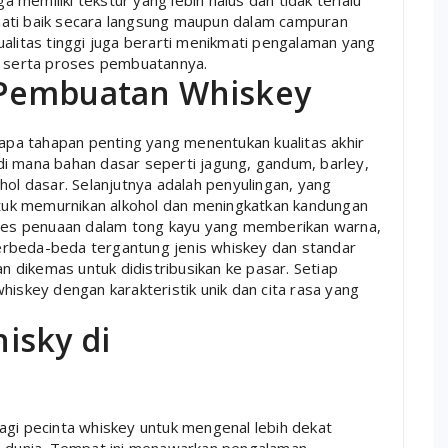
ga memiliki tekstur yang lebih halus dan tidak terlalu
mati baik secara langsung maupun dalam campuran
alitas tinggi juga berarti menikmati pengalaman yang
sa serta proses pembuatannya.
 Pembuatan Whiskey
pa tahapan penting yang menentukan kualitas akhir
i mana bahan dasar seperti jagung, gandum, barley,
hol dasar. Selanjutnya adalah penyulingan, yang
untuk memurnikan alkohol dan meningkatkan kandungan
roses penuaan dalam tong kayu yang memberikan warna,
erbeda-beda tergantung jenis whiskey dan standar
an dikemas untuk didistribusikan ke pasar. Setiap
hiskey dengan karakteristik unik dan cita rasa yang
isky di
agi pecinta whiskey untuk mengenal lebih dekat