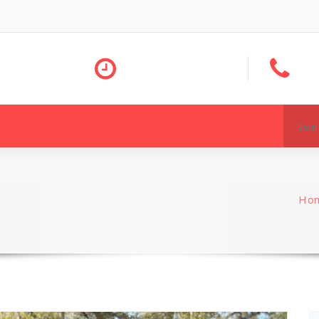
Search
for:
Ho