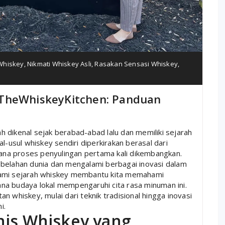
Whiskey
,
Nikmati Whiskey Asli
,
Rasakan Sensasi Whiskey
,
 TheWhiskeyKitchen: Panduan
 dikenal sejak berabad-abad lalu dan memiliki sejarah
l-usul whiskey sendiri diperkirakan berasal dari
 mana proses penyulingan pertama kali dikembangkan.
 belahan dunia dan mengalami berbagai inovasi dalam
lami sejarah whiskey membantu kita memahami
mana budaya lokal mempengaruhi cita rasa minuman ini.
n whiskey, mulai dari teknik tradisional hingga inovasi
i.
nis Whiskey yang