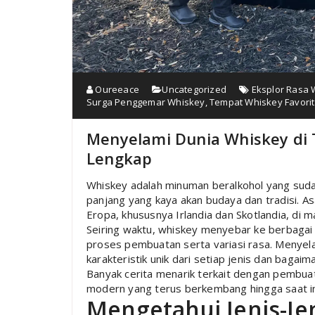
Oureeace
Uncategorized
Eksplor Rasa 
Surga Penggemar Whiskey
,
Tempat Whiskey Favorit
Menyelami Dunia Whiskey di
Lengkap
Whiskey adalah minuman beralkohol yang sudah
panjang yang kaya akan budaya dan tradisi. Asa
Eropa, khususnya Irlandia dan Skotlandia, di
Seiring waktu, whiskey menyebar ke berbagai
proses pembuatan serta variasi rasa. Menye
karakteristik unik dari setiap jenis dan bagai
Banyak cerita menarik terkait dengan pembuata
modern yang terus berkembang hingga saat in
Mengetahui Jenis-Je